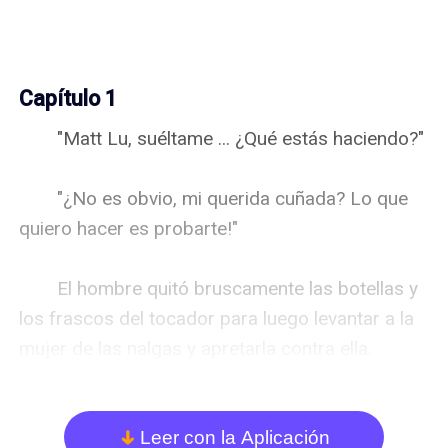
Capítulo 1
　　"Matt Lu, suéltame ... ¿Qué estás haciendo?"

　　"¿No es obvio, mi querida cuñada? Lo que 
quiero hacer es probarte!"

　　El hombre quitó bruscamente las botellas y 
los frascos del tocador para luego levantar a la 
mujer de las nalgas y apretarla contra ella. 
Luego, con sus grandes manos le rasgó a la 
fuerza las medias que llevaba debajo de su 
vestido.

Leer con la Aplicación
arrow_down