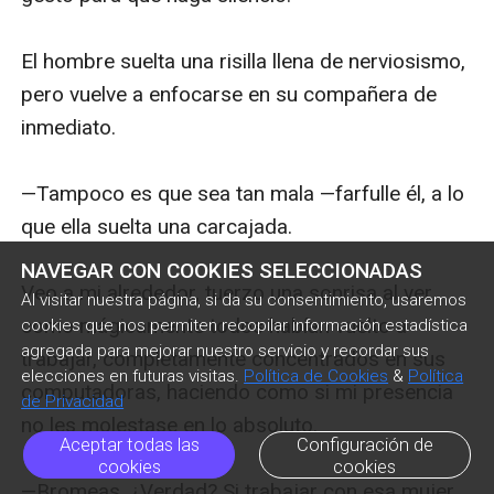
El hombre suelta una risilla llena de nerviosismo, 
pero vuelve a enfocarse en su compañera de 
inmediato.

—Tampoco es que sea tan mala —farfulle él, a lo 
que ella suelta una carcajada.

NAVEGAR CON COOKIES SELECCIONADAS
Veo a mi alrededor, tuerzo una sonrisa al ver 
Al visitar nuestra página, si da su consentimiento, usaremos
como mágicamente todos habían vuelto a 
cookies que nos permiten recopilar información estadística
agregada para mejorar nuestro servicio y recordar sus
trabajar, completamente concentrados en sus 
elecciones en futuras visitas.
Política de Cookies
&
Política
computadoras, haciendo como si mi presencia 
de Privacidad
no les molestase en lo absoluto.

Aceptar todas las
Configuración de
cookies
cookies
—Bromeas, ¿Verdad? Si trabajar con esa mujer 