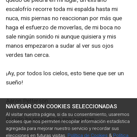
escalofrío recorre toda mi espalda hasta mi 
nuca, mis piernas no reaccionan por más que 
haga el esfuerzo de moverlas, de mi boca no 
sale ningún sonido ni aunque quisiera y mis 
manos empezaron a sudar al ver sus ojos 
verdes tan cerca.

¡Ay, por todos los cielos, esto tiene que ser un 
sueño!

Aaron Petterson.

NAVEGAR CON COOKIES SELECCIONADAS
Al visitar nuestra página, si da su consentimiento, usaremos
El cielo ha escuchado mis suplicas.

cookies que nos permiten recopilar información estadística
agregada para mejorar nuestro servicio y recordar sus
elecciones en futuras visitas.
Política de Cookies
&
Política