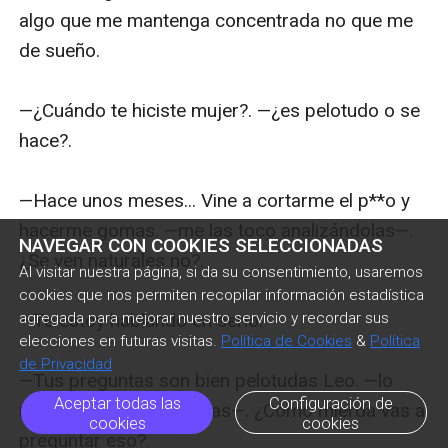
NAVEGAR CON COOKIES SELECCIONADAS
Al visitar nuestra página, si da su consentimiento, usaremos
cookies que nos permiten recopilar información estadística
agregada para mejorar nuestro servicio y recordar sus
elecciones en futuras visitas.
Política de Cookies
&
Política
de Privacidad
Aceptar todas las
Configuración de
cookies
cookies