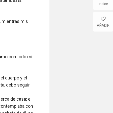
arla, está 
Índice
like
, mientras mis 
AÑADIR
amo con todo mi 
l cuerpo y el 
a, debo seguir.

rca de casa; el 
contemplaba con 