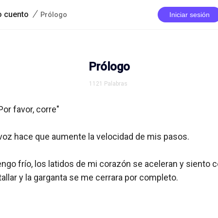
/
o cuento
Prólogo
Iniciar sesión
Prólogo
1121
Palabras
Por favor, corre"

 voz hace que aumente la velocidad de mis pasos.

ngo frío, los latidos de mi corazón se aceleran y siento c
allar y la garganta se me cerrara por completo.
