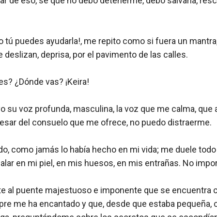
ar de eso, sé que no debo detenerme, debo salvarla, rescat
olo tú puedes ayudarla!, me repito como si fuera un mantra
deslizan, deprisa, por el pavimento de las calles.

s? ¿Dónde vas? ¡Keira! 

 su voz profunda, masculina, la voz que me calma, que 
pesar del consuelo que me ofrece, no puedo distraerme.

o, como jamás lo había hecho en mi vida; me duele todo e
alar en mi piel, en mis huesos, en mis entrañas. No import
e al puente majestuoso e imponente que se encuentra ce
pre me ha encantado y que, desde que estaba pequeña, 