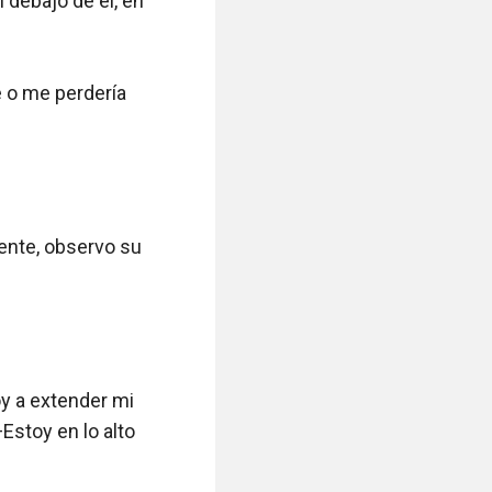
debajo de él, en 
 o me perdería 
nte, observo su 
y a extender mi 
stoy en lo alto 