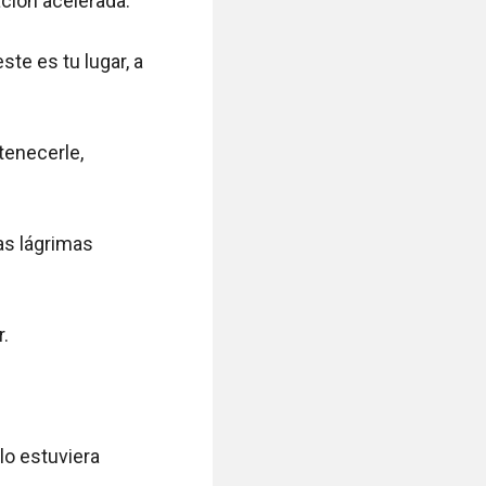
ión acelerada.

te es tu lugar, a 
enecerle, 
s lágrimas 
.

o estuviera 