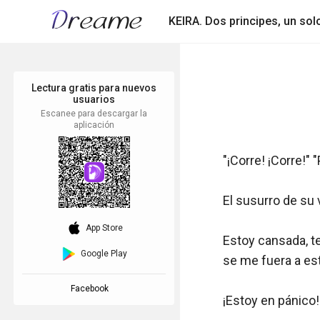
KEIRA. Dos principes, un sol
Lectura gratis para nuevos
usuarios
Escanee para descargar la
aplicación
"¡Corre! ¡Corre!" "
El susurro de su
download_ios
App Store
Estoy cansada, te
Google Play
se me fuera a est
Facebook
¡Estoy en pánico!
