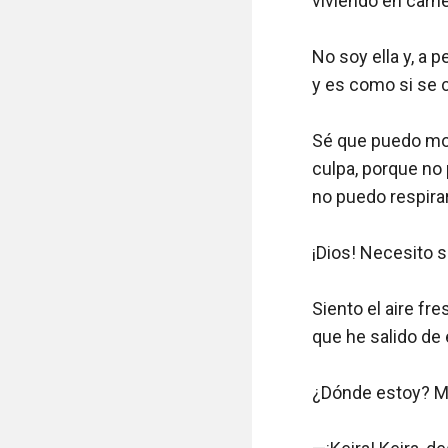
viviendo en carne 
No soy ella y, a 
y es como si se co
Sé que puedo mor
culpa, porque no
no puedo respirar.
¡Dios! Necesito sa
Siento el aire fr
que he salido de e
¿Dónde estoy? Mi