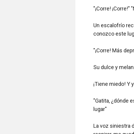
"¡Corre! ¡Corre!"
Un escalofrío rec
conozco este luga
"¡Corre! Más depri
Su dulce y melanc
¡Tiene miedo! Y y
"Gatita, ¿dónde e
lugar"

La voz siniestra 