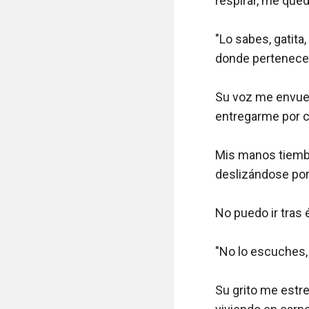
respirar, me que
"Lo sabes, gatita,
donde perteneces"
Su voz me envuel
entregarme por co
Mis manos tiembl
deslizándose por 
No puedo ir tras 
"No lo escuches, ¡
Su grito me estre