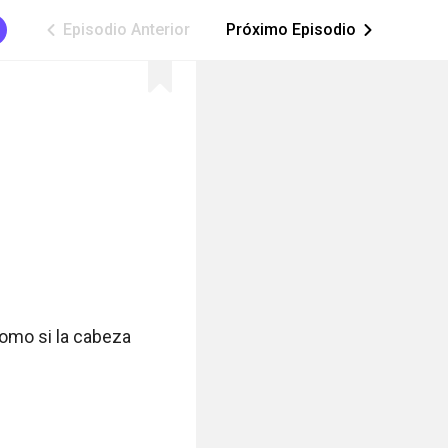
Episodio Anterior
Próximo Episodio
ic_arrow_left
ic_arrow_right
omo si la cabeza 