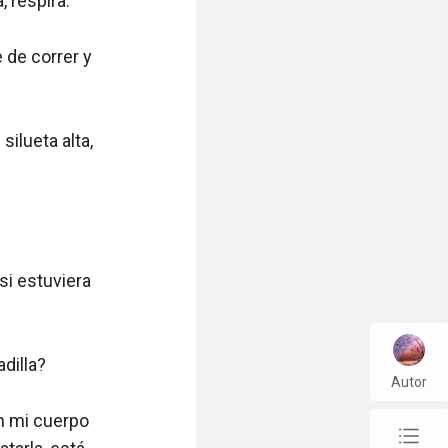
 respira. 

de correr y 
ilueta alta, 
i estuviera 
illa?

Autor
n mi cuerpo 
chap_list