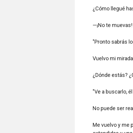
¿Cómo llegué has
—¡No te muevas! ¡
"Pronto sabrás l
Vuelvo mi mirada 
¿Dónde estás? ¿C
"Ve a buscarlo, él
No puede ser real
Me vuelvo y me p