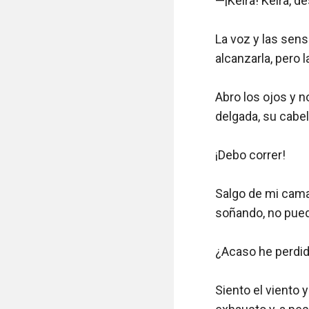
—¡Keira! Keira, des
La voz y las sens
alcanzarla, pero 
Abro los ojos y n
delgada, su cabel
¡Debo correr!

Salgo de mi cama,
soñando, no pued
¿Acaso he perdid
Siento el viento 