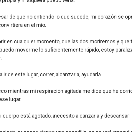
propia y ni siquiera puedo verla.

pesar de que no entiendo lo que sucede, mi corazón se opr
nvirtiera en el mío.

ir en cualquier momento, que las dos moriremos y que t
 puedo moverme lo suficientemente rápido, estoy paraliza


lir de este lugar, correr, alcanzarla, ayudarla.

esco mientras mi respiración agitada me dice que he corrido
se lugar.

 cuerpo está agotado, ¡necesito alcanzarla y descansar!
