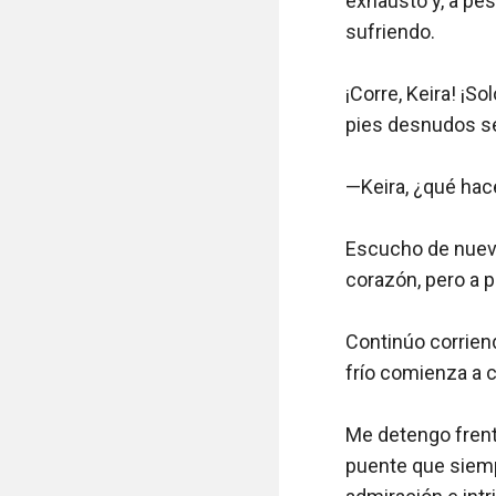
exhausto y, a pes
sufriendo.

¡Corre, Keira! ¡S
pies desnudos se 
—Keira, ¿qué hace
Escucho de nuevo
corazón, pero a 
Continúo corriend
frío comienza a c
Me detengo frent
puente que siem