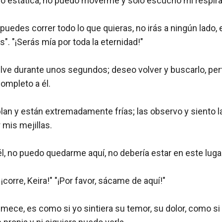
do estática, no puedo moverme y solo escucho mi respirac
 puedes correr todo lo que quieras, no irás a ningún lado, es
. "¡Serás mía por toda la eternidad!"

ve durante unos segundos; deseo volver y buscarlo, pert
mpleto a él.

an y están extremadamente frías; las observo y siento la
mis mejillas.

él, no puedo quedarme aquí, no debería estar en este lugar
corre, Keira!" "¡Por favor, sácame de aquí!"

mece, es como si yo sintiera su temor, su dolor, como si l