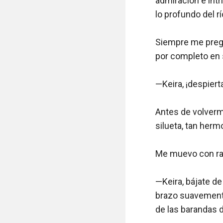
admiración e int
lo profundo del rí
Siempre me pregu
por completo en 
—Keira, ¡despierta!
Antes de volverm
silueta, tan herm
Me muevo con rapi
—Keira, bájate de
brazo suavemente
de las barandas d