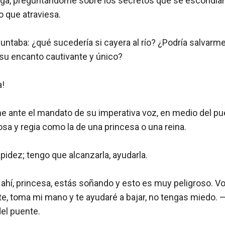
riga, preguntándome sobre los secretos que se escondían 
o que atraviesa.

ntaba: ¿qué sucedería si cayera al río? ¿Podría salvarme
su encanto cautivante y único?

 

e ante el mandato de su imperativa voz, en medio del pue
osa y regia como la de una princesa o una reina.

dez; tengo que alcanzarla, ayudarla.

 ahí, princesa, estás soñando y esto es muy peligroso. Vo
, toma mi mano y te ayudaré a bajar, no tengas miedo. —E
el puente.
