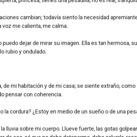
pierta, princesa, tienes una pesadilla, no es real, tranquila,
aciones cambian; todavía siento la necesidad apremiante 
la voz me calienta, me calma.

o puedo dejar de mirar su imagen. Ella es tan hermosa, su s
lo rubio y ondulado.

 de mi habitación y de mi casa; se siente extraño, como s
o pensar con coherencia.

o la cordura? ¿Estoy en medio de un sueño o de una pesad
y la lluvia sobre mi cuerpo. Llueve fuerte, las gotas golpea