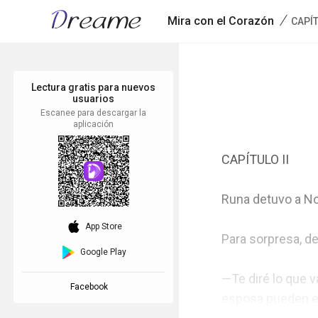
/
Mira con el Corazón
CAPÍT
Lectura gratis para nuevos
usuarios
Escanee para descargar la
aplicación
CAPÍTULO II

Runa detuvo a Nob
download_ios
App Store
Para sorpresa, de
Google Play
—Te diré lo que v
Facebook
esposa pueden ent