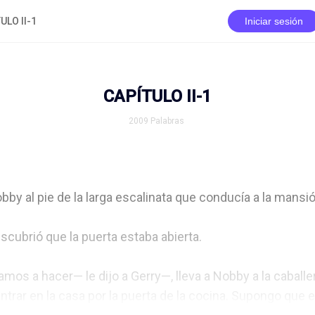
ULO II-1
Iniciar sesión
CAPÍTULO II-1
2009
Palabras
by al pie de la larga escalinata que conducía a la mansión
scubrió que la puerta estaba abierta.

amos a hacer— le dijo a Gerry—, lleva a Nobby a la caballe
rar en la casa por la puerta de la cocina. Supongo que es