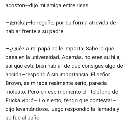
mientras yo   hacía lo mismo. Mis bolas se 
acoston—dijo mí amiga entre risas.

comenzaron a tensar. La base de mi columna se 
estremecía a medida que aumentaba el 
—¡Ericka¡—le regañe, por su forma atrevida de 
placer. Luego ella abrió su boca, inclinó su 
hablar frente a su padre.

cabeza  hacia atrás mientras gemía fuertemente 
por el orgasmo que estaba sintiendo. Mí 
—¿Qué? A mi papá no le importa. Sabe lo que 
nombre  salió  sus labios, eso me excitó aún 
pasa en la universidad. Además, no eres su hija, 
más,  no pude evitar correrme, el semen se 
así que está bien hablar de que consigas algo de 
comenzó a derramar  por toda mi mano.

acción—respondió sin importancia. El señor 
Brown, se miraba realmente serio, parecía 
En el momento en que la ráfaga de mi orgasmo 
molesto. Pero en ese momento el   teléfono de 
se desvaneció, regresé a   la realidad, cerré de 
Ericka vibró—.Lo siento, tengo que contestar—
inmediato mí computadora portátil de golpe, 
dijo levantándose, luego respondió la llamada y 
desconectando la llamada. No podía creer que 
se fue al baño.

había hecho esto, más no podía creer que ella 