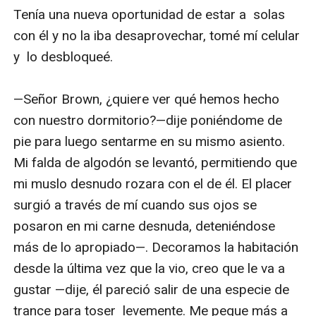
había dicho mí nombre mientras se masturbaba, 
Tenía una nueva oportunidad de estar a  solas 
eso me indicaba que ella me deseaba.

con él y no la iba desaprovechar, tomé mí celular 
y  lo desbloqueé.

***

—Señor Brown, ¿quiere ver qué hemos hecho 
Por la noche decidí ir a mí club privado, mí viejo 
con nuestro dormitorio?—dije poniéndome de 
amigo  y socio Alexis ya estaba ahí. Cuando 
pie para luego sentarme en su mismo asiento. 
llegué tomé algunos tragos antes de contarle 
Mi falda de algodón se levantó, permitiendo que 
sobre mí deseo hacia Luciana.

mi muslo desnudo rozara con el de él. El placer 
surgió a través de mí cuando sus ojos se 
—Te ves pensativo—comentó Alexis.

posaron en mi carne desnuda, deteniéndose 
más de lo apropiado—. Decoramos la habitación 
—Estaba pensando en follarme una nueva chica
desde la última vez que la vio, creo que le va a 
—le contesté.

gustar —dije, él pareció salir de una especie de 
trance para toser  levemente. Me pegue más a 