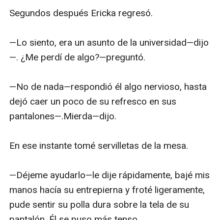
Segundos después Ericka regresó.

Lo que hacía mí amigo con esas chicas era algo 
realmente Sádico. Su placer era el dolor. Pero yo 
—Lo siento, era un asunto de la universidad—dijo
no podía follarme a Luciana, Ericka me  odiaría.

—. ¿Me perdí de algo?—preguntó.

—No de nada—respondió él algo nervioso, hasta 
dejó caer un poco de su refresco en sus 
pantalones—.Mierda—dijo.

En ese instante tomé servilletas de la mesa.

—Déjeme ayudarlo—le dije rápidamente, bajé mis 
manos hacía su entrepierna y froté ligeramente, 
pude sentir su polla dura sobre la tela de su 
pantalón. Él se puso más tenso.
