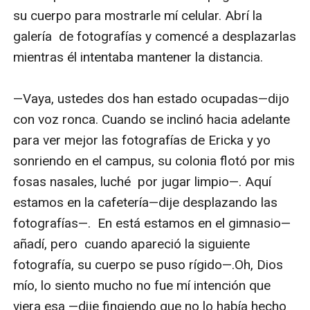
—¿Qué  pasó con Verónica? ¿Ya te aburrió?—
su cuerpo para mostrarle mí celular. Abrí la 
preguntó riéndose. 

galería  de fotografías y comencé a desplazarlas 
mientras él intentaba mantener la distancia.

Yo tenía fetiches, pero nada se comparaba con 
los inquietantes pasatiempos de Alexis.

—Vaya, ustedes dos han estado ocupadas—dijo  
con voz ronca. Cuando se inclinó hacia adelante 
—Ella ya no me complace como solía hacerlo. Es 
para ver mejor las fotografías de Ericka y yo 
hora de reemplazarla —respondí tomando luego 
sonriendo en el campus, su colonia flotó por mis 
otro trago—. Lo peor de todo que está nueva 
fosas nasales, luché  por jugar limpio—. Aquí 
chica tiene la misma edad que mí hija —agregue.

estamos en la cafetería—dije desplazando las 
fotografías—.  En está estamos en el gimnasio—
—Entonces, qué te detiene?— preguntó.

añadí, pero  cuando apareció la siguiente 
fotografía, su cuerpo se puso rígido—.Oh, Dios 
—¿Detenerme de qué?—dije.

mío, lo siento mucho no fue mí intención que 
viera esa —dije fingiendo que no lo había hecho 