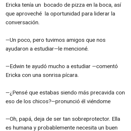
mientras con la otra mano ingresaba sus dedos 
Ericka tenía un  bocado de pizza en la boca, así 
en su coño, con cada embestida, sus gemidos 
que aproveché  la oportunidad para liderar la 
se volvieron más fuertes—.Mierda, ¿Debería 
conversación.

apagar esto?—me pregunté mentalmente. Pero 
me olvidé de mí propia pregunta cuánto vi que 
—Un poco, pero tuvimos amigos que nos   
ella  agregó otro dedo dentro de su coño.  Ya no 
ayudaron a estudiar—le mencioné.

podía resistir más la excitación, me bajé la 
cremallera y tomé mi polla, deseaba chupar esa 
—Edwin te ayudó mucho a estudiar —comentó 
humedad de sus dedos  individuales. Ella  siguió 
Ericka con una sonrisa pícara.

acariciándose  a sí misma. Mientras yo frotaba 
mí polla  hacia arriba y hacia abajo, siguiendo su 
—¿Pensé que estabas siendo más precavida con 
ritmo —. ¡Joder!— gemí en voz baja. Deseaba 
eso de los chicos?—pronunció él viéndome

morder con mis dientes sus pezones hasta  
infligirle un  dolor placentero. Sus movimientos 
—Oh, papá, deja de ser tan sobreprotector. Ella 
se volvieron más rápidos, más bruscos, 
es humana y probablemente necesita un buen 