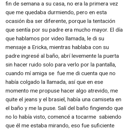
fin de semana a su casa, no era la primera vez 
mayor de edad y que quería experimentar 
que me quedaba durmiendo, pero en esta 
muchas cosas estando en la universidad, como 
ocasión iba ser diferente, porque la tentación 
todos los demás.

que sentía por su padre era mucho mayor. El día 
que hablamos por video llamada, le di su 
—De acuerdo, solo cuídate ¿Si?—le dije con 
mensaje a Ericka, mientras hablaba con su 
seriedad.

padre ingresé al baño, abrí levemente la puerta 
sin hacer ruido solo para verlo por la pantalla,  
—Claro, bueno me voy se me hace tarde. Te 
cuando mí amiga se  fue me di cuenta que no 
quiero—dijo viendo su reloj.

había colgado la llamada, así que en ese 
momento me propuse hacer algo atrevido, me 
—Adiós cariño—pude responder, pero ella no me 
quite el jeans y el brasiel, había una camiseta en 
escuchó al parecer tenía mucha prisa, hasta la 
el baño y me la puse. Salí del baño fingiendo que 
computadora había dejado encendida, pero 
no lo había visto, comencé a tocarme  sabiendo 
cuando estuve a punto de finalizar la llamada vi a 
que él me estaba mirando, eso fue suficiente 
Luciana Salir del baño con una camiseta larga y 