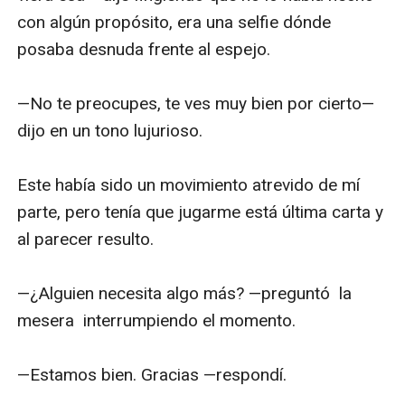
—De follar con ella ¿Qué te detiene? ¿Ella está 
con algún propósito, era una selfie dónde  
dispuesta?—interrogó. 

posaba desnuda frente al espejo.

Mi polla se endureció con solo pensar en ella. 
—No te preocupes, te ves muy bien por cierto—
Con lo que había visto hoy estaba seguro que 
dijo en un tono lujurioso.

ella  estaba dispuesta.

Este había sido un movimiento atrevido de mí 
—Creo que si—respondí—.Pero es demasiado 
parte, pero tenía que jugarme está última carta y 
joven, y además es amiga de mí hija —le dije sin 
al parecer resulto.

decirle realmente su nombre.

—¿Alguien necesita algo más? —preguntó  la 
—No veo el problema, si ambos se desean no le 
mesera  interrumpiendo el momento. 

veo el inconveniente. La edad no importa, 
mírame a mí disfruto estar con chicas jóvenes—
—Estamos bien. Gracias —respondí.

dijo con el son de animarme.
