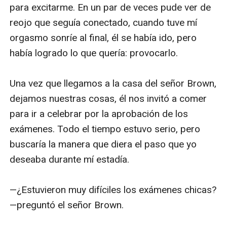
para excitarme. En un par de veces pude ver de 
unas bragas color piel, luego se acomodó sobre 
reojo que seguía conectado, cuando tuve mí 
la cama, puso su mano debajo de su ropa 
orgasmo sonríe al final, él se había ido, pero 
interior y comenzó a tocarse, todo lo veía con 
había logrado lo que quería: provocarlo.

claridad, ya que la cámara reflejaba casi toda la 
habitación. Cerró los ojos y se dejó llevar por la 
Una vez que llegamos a la casa del señor Brown, 
excitación, luego vi que se quitó la ropa interior y 
dejamos nuestras cosas, él nos invitó a comer 
la puso un lado, podía ver su coño a la 
para ir a celebrar por la aprobación de los 
perfección, vi después como sumergió dos 
exámenes. Todo el tiempo estuvo serio, pero 
dedos  en los pliegues de su delicioso coño, 
buscaría la manera que diera el paso que yo 
pude escuchar sus débiles gemidos, mi polla se 
deseaba durante mí estadía.

puso dura con solo verla. luego levantó 
levemente su camiseta a la altura de sus pechos, 
—¿Estuvieron muy difíciles los exámenes chicas? 
no traía brasiel lo que ayudó a qué ella se tocara 
—preguntó el señor Brown.

a si misma, jalaba sus pezones con sus dedos 