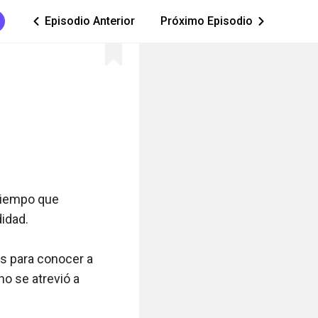
Episodio Anterior
Próximo Episodio
ic_arrow_left
ic_arrow_right