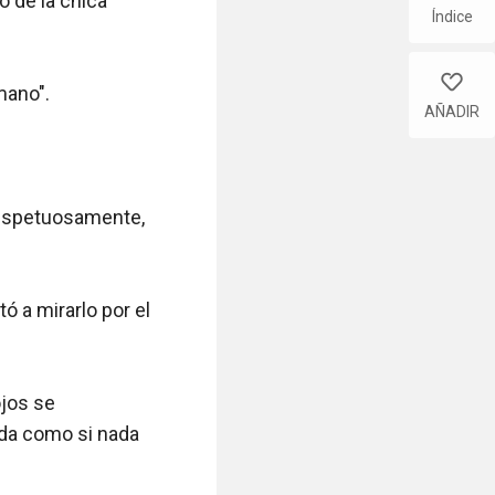
Índice
like
AÑADIR