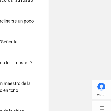
Autor
chap_list