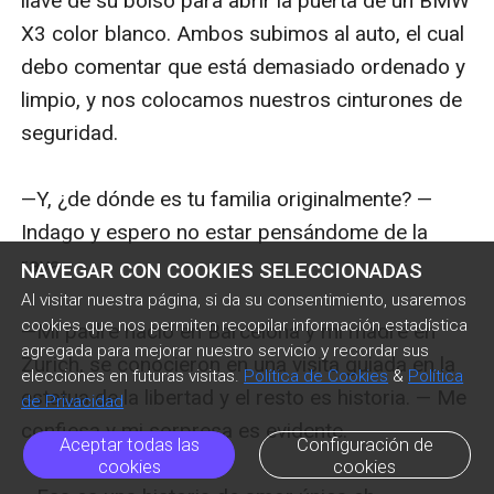
llave de su bolso para abrir la puerta de un BMW 
X3 color blanco. Ambos subimos al auto, el cual 
debo comentar que está demasiado ordenado y 
limpio, y nos colocamos nuestros cinturones de 
seguridad. 

—Y, ¿de dónde es tu familia originalmente? — 
Indago y espero no estar pensándome de la 
raya. 

NAVEGAR CON COOKIES SELECCIONADAS
Al visitar nuestra página, si da su consentimiento, usaremos
cookies que nos permiten recopilar información estadística
—Mi padre nació en Barcelona y mi madre en 
agregada para mejorar nuestro servicio y recordar sus
Zurich, se conocieron en una visita guiada en la 
elecciones en futuras visitas.
Política de Cookies
&
Política
estatua de la libertad y el resto es historia. — Me 
de Privacidad
confiesa y mi sorpresa es evidente.

Aceptar todas las
Configuración de
cookies
cookies