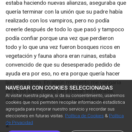
estaba haciendo nuevas alianzas, aseguraba que 
quería terminar con la unión que su padre había 
realizado con los vampiros, pero no podía 
creerle después de todo lo que pasó y tampoco 
podía confiar porque una vez que perdieron 
todo y lo que una vez fueron bosques ricos en 
vegetación y fauna ahora eran ruinas, estaba 
convencido de que su desesperado pedido de 
ayuda era por eso, no era porque quería hacer 
las cosas bien. En algún momento me vengaría 
NAVEGAR CON COOKIES SELECCIONADAS
de el, no sabia como sin afectar mi manada, 
Al visitar nuestra página, si da su consentimiento, usaremos
pero lo haría. Tarde o temprano lo haría.

cookies que nos permiten recopilar información estadística
agregada para mejorar nuestro servicio y recordar sus
elecciones en futuras visitas.
Política de Cookies
&
Política
de Privacidad
2