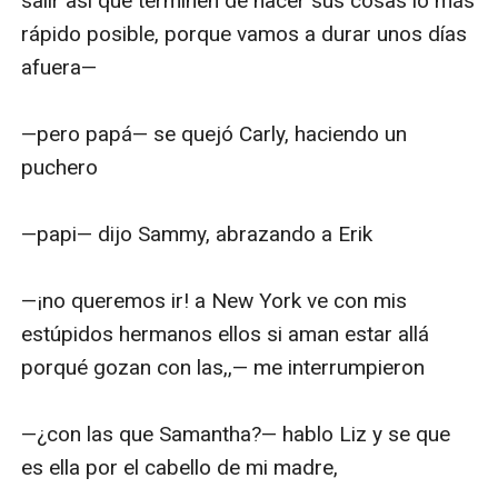
salir así que terminen de hacer sus cosas lo más 
rápido posible, porque vamos a durar unos días 
afuera— 

—pero papá— se quejó Carly, haciendo un 
puchero

—papi— dijo Sammy, abrazando a Erik

—¡no queremos ir! a New York ve con mis 
estúpidos hermanos ellos si aman estar allá 
porqué gozan con las,,— me interrumpieron 

—¿con las que Samantha?— hablo Liz y se que 
es ella por el cabello de mi madre,
