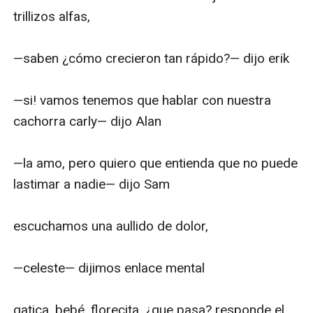
trillizos alfas, 

—saben ¿cómo crecieron tan rápido?— dijo erik

—si! vamos tenemos que hablar con nuestra 
cachorra carly— dijo Alan 

—la amo, pero quiero que entienda que no puede 
lastimar a nadie— dijo Sam 

escuchamos una aullido de dolor, 

—celeste— dijimos enlace mental

gatica, bebé, florecita, ¿que pasa? responde el 