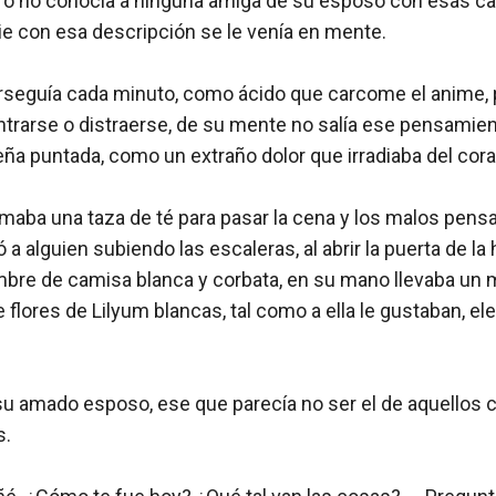
ero no conocía a ninguna amiga de su esposo con esas cara
ie con esa descripción se le venía en mente.

erseguía cada minuto, como ácido que carcome el anime, 
trarse o distraerse, de su mente no salía ese pensamient
a puntada, como un extraño dolor que irradiaba del coraz
omaba una taza de té para pasar la cena y los malos pens
a alguien subiendo las escaleras, al abrir la puerta de la h
bre de camisa blanca y corbata, en su mano llevaba un ma
e flores de Lilyum blancas, tal como a ella le gustaban, el
u amado esposo, ese que parecía no ser el de aquellos 
 
