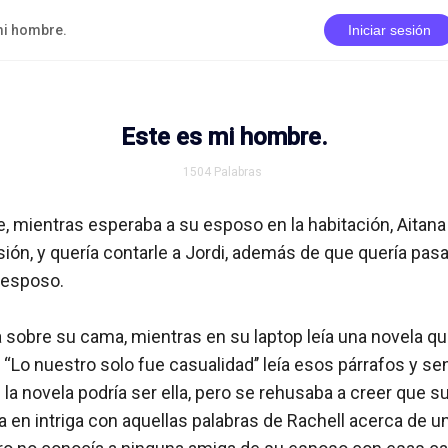
mi hombre.
Iniciar sesión
Este es mi hombre.
1504
Palabras
 mientras esperaba a su esposo en la habitación, Aitana 
ón, y quería contarle a Jordi, además de que quería pasa
esposo.

sobre su cama, mientras en su laptop leía una novela que 
 “Lo nuestro solo fue casualidad’’ leía esos párrafos y sen
la novela podría ser ella, pero se rehusaba a creer que su
ía en intriga con aquellas palabras de Rachell acerca de u