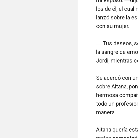
mi esposo. ―dijo 
los de él, el cua
lanzó sobre la es
con su mujer. 

― Tus deseos, se
la sangre de emo
Jordi, mientras 
Se acercó con un
sobre Aitana, pon
hermosa compañía
todo un profesion
manera. 

Aitana quería est