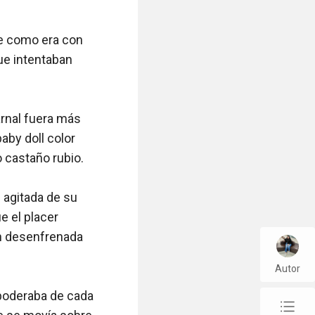
le como era con 
ue intentaban 
rnal fuera más 
by doll color 
 castaño rubio.

 agitada de su 
 el placer 
n desenfrenada 
Autor
poderaba de cada 
chap_list