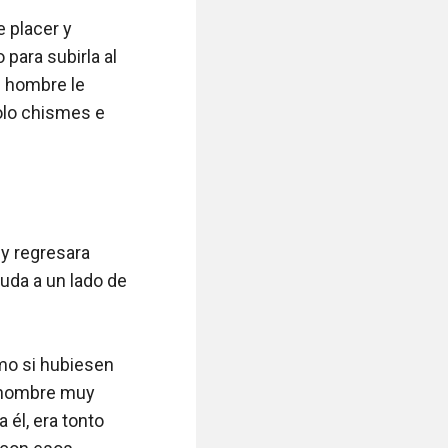
 placer y 
ara subirla al 
 hombre le 
olo chismes e 
y regresara 
da a un lado de 
o si hubiesen 
 hombre muy 
él, era tonto 