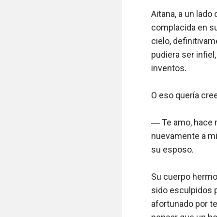
Aitana, a un lado 
complacida en su 
cielo, definitiva
pudiera ser infie
inventos.

O eso quería creer
― Te amo, hace m
nuevamente a mi 
su esposo.

Su cuerpo hermos
sido esculpidos 
afortunado por te