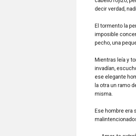
cabello rojizo, p
decir verdad, nad
El tormento la p
imposible concen
pecho, una pequeñ
Mientras leía y t
invadían, escuchó 
ese elegante hom
la otra un ramo d
misma.

Ese hombre era s
malintencionados.