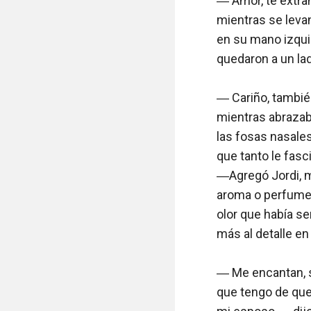
― Amor, te extra
mientras se levan
en su mano izquie
quedaron a un lad
― Cariño, tambié
mientras abrazaba
las fosas nasale
que tanto le fasc
―Agregó Jordi, m
aroma o perfume e
olor que había se
más al detalle en 
― Me encantan, so
que tengo de que 