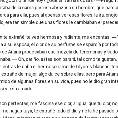
ñé. ¿Cómo te fue hoy? ¿Qué tal van las cosas? ―Preguntó
taba de la cama para ir a abrazar a su hombre, que parecía
rda para ella, pues al apenas ver esas flores, la ira, enoj
o, era tan simple que unas flores le cambiaban el parecer.
n te extrañé, te ves hermosa y radiante, me encantas. ―R
 a su esposa, el olor de su perfume se esparcía por toda 
s de Aitana procesaban esa mezcla de feromonas y sudo
inaba. ― Oh, cariño, estas son para ti, tal como te gustan,
ientras le daba el hermoso ramo de Lilyums blancas, tení
xtraño de mujer, algo dulce sobre ellas, pero para Aitana
ntido de algunas flores en su vida, pues no le dio gran int
sí y a su amado. 

n perfectas, me fascina ese olor, al igual que tu olor, no
me hagas tuya, te extrañé todo el día y no la he pasado b