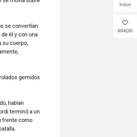
e se movía sobre 
Índice
like
 se convertían 
AÑADIR
de él y con una 
 su cuerpo, 
amente, 
trolados gemidos 
o, habían 
rdi terminó a un 
u frente como 
talla.
