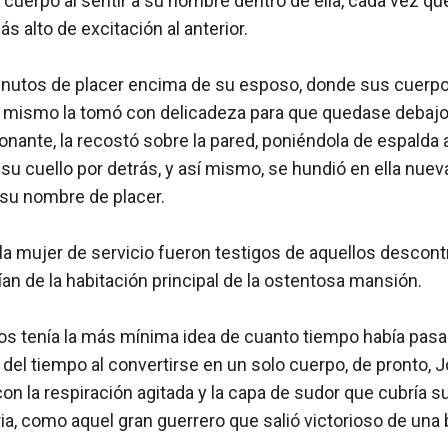
cuerpo al sentir a su hombre dentro de ella, cada vez qu
s alto de excitación al anterior.

utos de placer encima de su esposo, donde sus cuerpos
e mismo la tomó con delicadeza para que quedase debajo 
onante, la recostó sobre la pared, poniéndola de espalda a
u cuello por detrás, y así mismo, se hundió en ella nuev
 su nombre de placer.

 la mujer de servicio fueron testigos de aquellos descon
ían de la habitación principal de la ostentosa mansión.

os tenía la más mínima idea de cuanto tiempo había pasad
 del tiempo al convertirse en un solo cuerpo, de pronto, Jo
con la respiración agitada y la capa de sudor que cubría s
ia, como aquel gran guerrero que salió victorioso de una ba