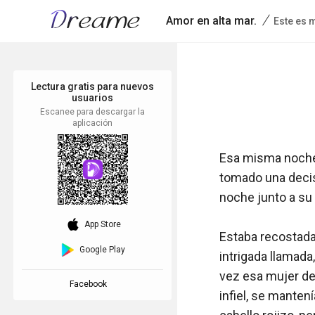
/
Amor en alta mar.
Este es 
Lectura gratis para nuevos
usuarios
Escanee para descargar la
aplicación
Esa misma noche,
tomado una decisi
noche junto a su 
download_ios
App Store
Estaba recostada 
Google Play
intrigada llamada,
vez esa mujer de 
Facebook
infiel, se manten