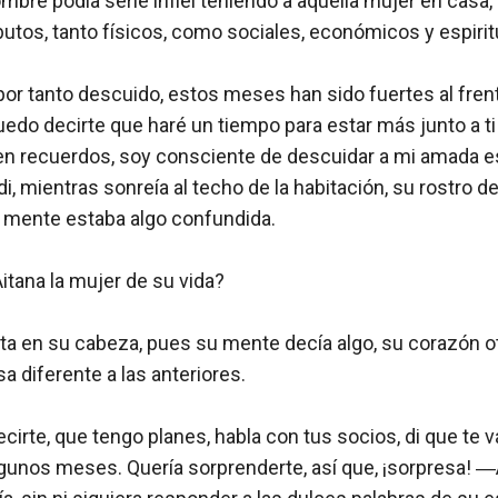
bre podía serle infiel teniendo a aquella mujer en casa,
butos, tanto físicos, como sociales, económicos y espiritu
or tanto descuido, estos meses han sido fuertes al frent
edo decirte que haré un tiempo para estar más junto a ti 
 recuerdos, soy consciente de descuidar a mi amada es
 mientras sonreía al techo de la habitación, su rostro d
u mente estaba algo confundida.

itana la mujer de su vida? 

ta en su cabeza, pues su mente decía algo, su corazón ot
 diferente a las anteriores. 

ecirte, que tengo planes, habla con tus socios, di que te 
unos meses. Quería sorprenderte, así que, ¡sorpresa! ―Ait