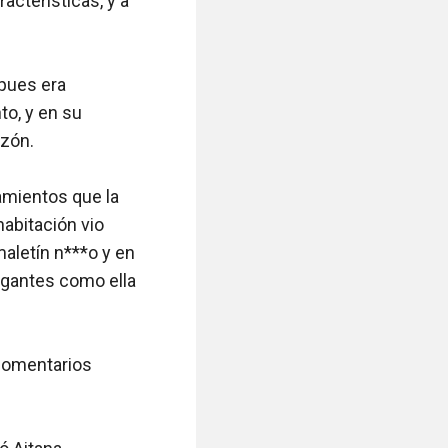
cterísticas, y a 
pues era 
o, y en su 
ón. 

amientos que la 
abitación vio 
letín n***o y en 
egantes como ella 
comentarios 