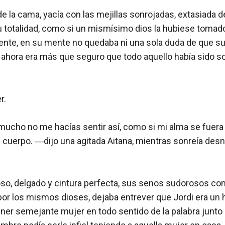
de la cama, yacía con las mejillas sonrojadas, extasiada de
totalidad, como si un mismísimo dios la hubiese tomado p
mente, en su mente no quedaba ni una sola duda de que su
l, ahora era más que seguro que todo aquello había sido s
. 

ucho no me hacías sentir así, como si mi alma se fuera 
cuerpo. ―dijo una agitada Aitana, mientras sonreía desnu
o, delgado y cintura perfecta, sus senos sudorosos com
por los mismos dioses, dejaba entrever que Jordi era un
ner semejante mujer en todo sentido de la palabra junto a 