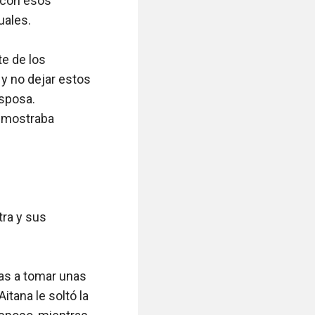
 con esos 
ales. 

e de los 
y no dejar estos 
posa. 
emostraba 
ra y sus 
vas a tomar unas 
ana le soltó la 