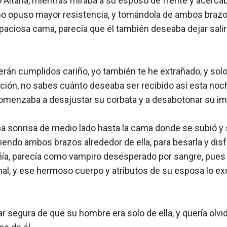
Aitana, mientras miraba a su esposo de frente y acercaba
l no opuso mayor resistencia, y tomándola de ambos brazos
paciosa cama, parecía que él también deseaba dejar salir e
rán cumplidos cariño, yo también te he extrañado, y solo
ción, no sabes cuánto deseaba ser recibido así esta no
comenzaba a desajustar su corbata y a desabotonar su im
a sonrisa de medio lado hasta la cama donde se subió y 
iendo ambos brazos alrededor de ella, para besarla y disfr
, parecía como vampiro desesperado por sangre, pues pa
al, y ese hermoso cuerpo y atributos de su esposa lo exc
ar segura de que su hombre era solo de ella, y quería olvid