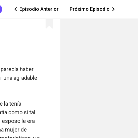
Episodio Anterior
Próximo Episodio
ic_arrow_left
ic_arrow_right
parecía haber 
r una agradable 
la tenía 
tía como si tal 
 esposo le era 
na mujer de 