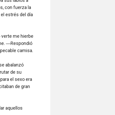
 sus labios a 
, con fuerza la 
l estrés del día 
 verte me hierbe 
che. ―Respondió 
pecable camisa. 

se abalanzó 
utar de su 
ra el sexo era 
itaban de gran 
ar aquellos 