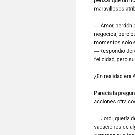
pensar que un hom
maravillosos atri
― Amor, perdón p
negocios, pero pu
momentos solo en
―Respondió Jordi,
felicidad, pero s
¿En realidad era A
Parecía la pregun
acciones otra cosa
― Jordi, quería d
vacaciones de alg