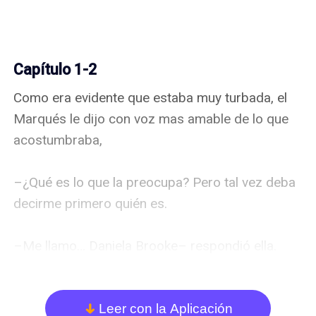
Capítulo 1-2
Como era evidente que estaba muy turbada, el 
Marqués le dijo con voz mas amable de lo que 
acostumbraba,

–¿Qué es lo que la preocupa? Pero tal vez deba 
decirme primero quién es.

–Me llamo… Daniela Brooke– respondió ella.

–¿Brooke?– murmuró el Marqués, pensando 
que conocía a muchos Brooke.

Leer con la Aplicación
arrow_down