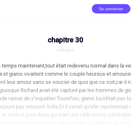
Se connecter
chapitre 30
2389
Mots
 temps maintenant,tout était redevenu normal dans la vie
et gianis vivaitent comme le couple heureux et amoureux 
nt leur amour sans se soucier de quoi que ce soit,car il n'
uisque Richard avait été capturé par les hommes de giani
e raison de s'inquiéter.Toutefois, gianis lui,n'était pas t
toujours pas retrouvé Sofia.Et il savait qu'elle représentait 
t surtout pour Anna qui était une cible assez vulnérable p
donc la retrouver le plus vite possible.Il y allait de la sécu