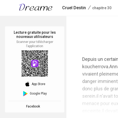
/
Cruel Destin
chapitre 30
Lecture gratuite pour les
nouveaux utilisateurs
Scanner pour télécharger
l’application
Depuis un certain
koucherrova.Anna 
vivaient pleineme
danger imminent,p
download_ios
App Store
donc plus de grand
Google Play
serein.il n'avait 
menace pour eux e
Facebook
enceinte.Il devait 