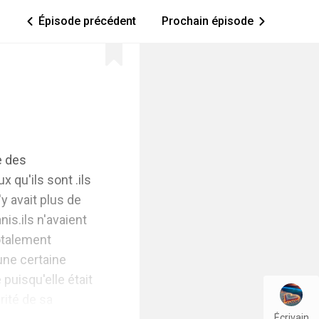
Épisode précédent
Prochain épisode
ic_arrow_left
ic_arrow_right
 des 
qu'ils sont .ils 
y avait plus de 
s.ils n'avaient 
otalement 
une certaine 
uisqu'elle était 
rité de sa 
Écrivain