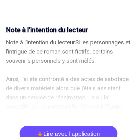
Note à l’intention du lecteur
Note à l’intention du lecteurSi les personnages et 
l’intrigue de ce roman sont fictifs, certains 
souvenirs personnels y sont mêlés.

Ainsi, j’ai été confronté à des actes de sabotage 
de divers matériels alors que j’étais assistant 
dans un service de réanimation. Le ou la 
coupable, qui appartenait forcément à l’équipe, 
n’a jamais pu être démasqué… Nous avons fait 
appel à la police pour qu’elle nous interroge tous, 
et les incidents ont cessé du jour au lendemain. 
Lire avec l'application
arrow_down