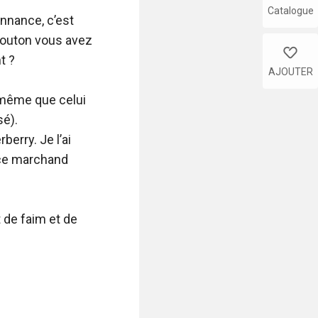
Catalogue
like
AJOUTER