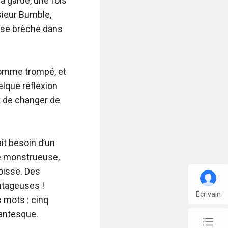
Écrivain
chap_list