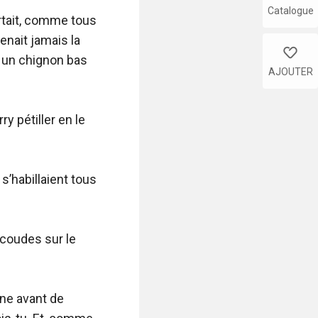
Catalogue
like
AJOUTER