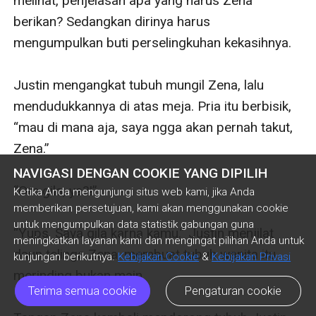
melihat, penjelasan apa yang harus Zena 
berikan? Sedangkan dirinya harus 
mengumpulkan buti perselingkuhan kekasihnya.

Justin mengangkat tubuh mungil Zena, lalu 
mendudukkannya di atas meja. Pria itu berbisik, 
“mau di mana aja, saya ngga akan pernah takut, 
Zena.”

NAVIGASI DENGAN COOKIE YANG DIPILIH
“Om gila, ya?!”

Ketika Anda mengunjungi situs web kami, jika Anda
memberikan persetujuan, kami akan menggunakan cookie
untuk mengumpulkan data statistik gabungan guna
“Yups. Saya gila karna kamu.” Justin menjilat 
meningkatkan layanan kami dan mengingat pilihan Anda untuk
daun telinga Zena, membuat tubuh wanita itu 
kunjungan berikutnya.
Kebijakan Cookie
&
Kebijakan Privasi
merinding bukan main.

Terima semua cookie
Pengaturan cookie