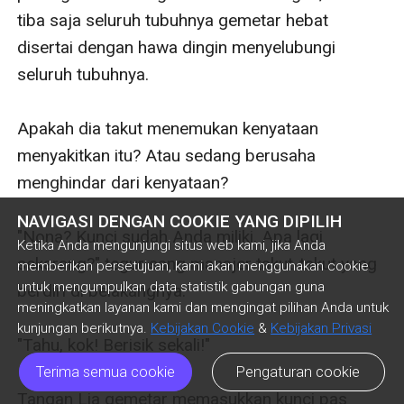
tiba saja seluruh tubuhnya gemetar hebat 
disertai dengan hawa dingin menyelubungi 
seluruh tubuhnya.

Apakah dia takut menemukan kenyataan 
menyakitkan itu? Atau sedang berusaha 
menghindar dari kenyataan?

NAVIGASI DENGAN COOKIE YANG DIPILIH
"Nona? Kunci sudah Anda miliki. Apa lagi 
Ketika Anda mengunjungi situs web kami, jika Anda
sekarang?" tegur sang manajer takut-takut yang 
memberikan persetujuan, kami akan menggunakan cookie
untuk mengumpulkan data statistik gabungan guna
berdiri di belakangnya.

meningkatkan layanan kami dan mengingat pilihan Anda untuk
kunjungan berikutnya.
Kebijakan Cookie
&
Kebijakan Privasi
"Tahu, kok! Berisik sekali!"

Terima semua cookie
Pengaturan cookie
Tangan Lia gemetar memasukkan kunci pas 