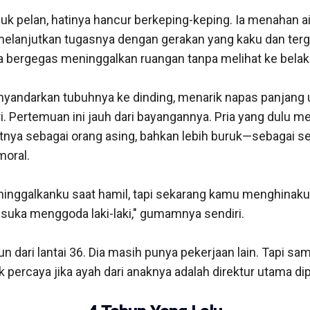
 pelan, hatinya hancur berkeping-keping. Ia menahan ai
elanjutkan tugasnya dengan gerakan yang kaku dan terg
ia bergegas meninggalkan ruangan tanpa melihat ke belaka
enyandarkan tubuhnya ke dinding, menarik napas panjang 
. Pertemuan ini jauh dari bayangannya. Pria yang dulu me
atnya sebagai orang asing, bahkan lebih buruk—sebagai s
oral.

inggalkanku saat hamil, tapi sekarang kamu menghinaku 
uka menggoda laki-laki," gumamnya sendiri.

n dari lantai 36. Dia masih punya pekerjaan lain. Tapi sampa
 percaya jika ayah dari anaknya adalah direktur utama dip