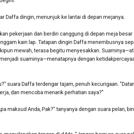
begini.

 ujar Daffa dingin, menunjuk ke lantai di depan mejanya.

an pekerjaan dan berdiri canggung di depan meja besar it
gam kain lap. Tatapan dingin Daffa menembusnya sepert
skipun mewah, terasa begitu menyesakkan. Suaminya—ata
h menjadi suaminya—menatapnya dengan ketidakpercayaa
u?" suara Daffa terdengar tajam, penuh kecurigaan. "Datang
erja, dan mencoba menarik perhatian saya?"

"Apa maksud Anda, Pak?" tanyanya dengan suara pelan, bi