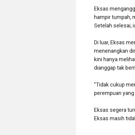
Eksas mengangguk
hampir tumpah, m
Setelah selesai, 
Di luar, Eksas m
menenangkan diri
kini hanya melih
dianggap tak berm
"Tidak cukup men
perempuan yang s
Eksas segera turu
Eksas masih tidak