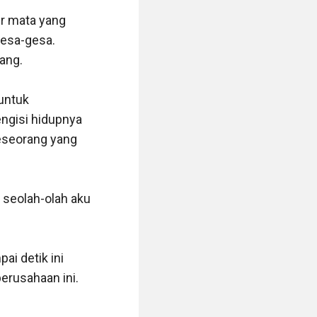
r mata yang 
esa-gesa. 
ng.

untuk 
ngisi hidupnya 
eseorang yang 
seolah-olah aku 
i detik ini 
erusahaan ini.
