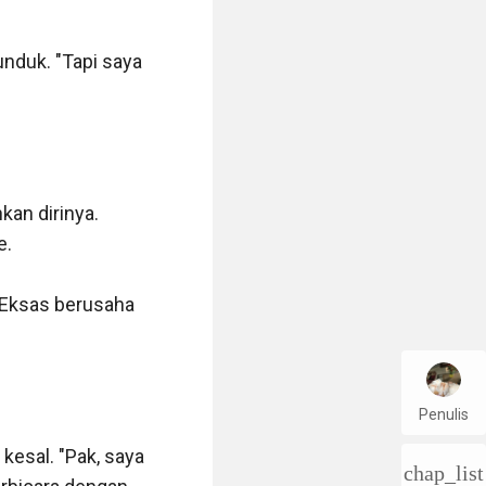
nduk. "Tapi saya 
n dirinya. 
.

Eksas berusaha 
Penulis
esal. "Pak, saya 
chap_list