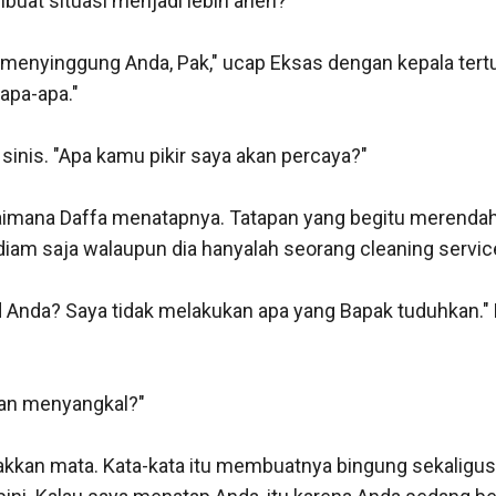
buat situasi menjadi lebih aneh?

 menyinggung Anda, Pak," ucap Eksas dengan kepala tertu
pa-apa."

inis. "Apa kamu pikir saya akan percaya?"

imana Daffa menatapnya. Tatapan yang begitu merendahka
diam saja walaupun dia hanyalah seorang cleaning service
 Anda? Saya tidak melakukan apa yang Bapak tuduhkan." 
kan menyangkal?"

kan mata. Kata-kata itu membuatnya bingung sekaligus k