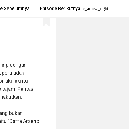
de Sebelumnya
Episode Berikutnya
ic_arrow_right
rip dengan 
erti tidak 
aki-laki itu 
 tajam. Pantas 
nakutkan.

ang bukan 
tu "Daffa Arxeno 