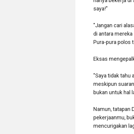
hanya bekerja di 
saya!"

"Jangan cari alas
di antara mereka 
Pura-pura polos 
Eksas mengepalk
"Saya tidak tahu 
meskipun suarany
bukan untuk hal lai
Namun, tatapan D
pekerjaanmu, buka
mencurigakan lag