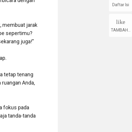
rbicara dengan 
Daftar Isi
like
, membuat jarak 
TAMBAHK
pe sepertimu? 
AN
ekarang juga!"

p.

a tetap tenang 
 ruangan Anda, 
a fokus pada 
aja tanda-tanda 