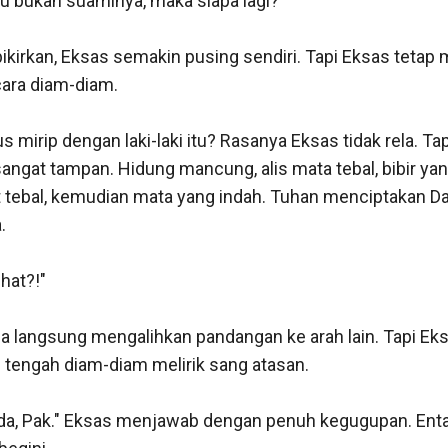
au bukan suaminya, maka siapa lagi?

ikirkan, Eksas semakin pusing sendiri. Tapi Eksas tetap
ara diam-diam.

 mirip dengan laki-laki itu? Rasanya Eksas tidak rela. Tapi 
sangat tampan. Hidung mancung, alis mata tebal, bibir yan
 tebal, kemudian mata yang indah. Tuhan menciptakan Da


hat?!"

Dia langsung mengalihkan pandangan ke arah lain. Tapi Ek
 tengah diam-diam melirik sang atasan.

ak ada, Pak." Eksas menjawab dengan penuh kegugupan. Ent