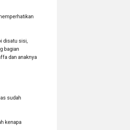
 memperhatikan 
disatu sisi, 
g bagian 
ffa dan anaknya 
sas sudah 
ah kenapa 