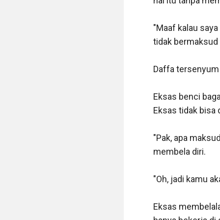
hal itu tanpa mem
"Maaf kalau saya
tidak bermaksud a
Daffa tersenyum s
Eksas benci baga
Eksas tidak bisa 
"Pak, apa maksud
membela diri.

"Oh, jadi kamu a
Eksas membelalak