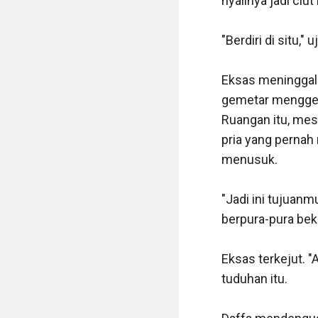
nyalinya jadi ciut 
"Berdiri di situ,"
Eksas meninggalk
gemetar menggeng
Ruangan itu, me
pria yang perna
menusuk.

"Jadi ini tujuanm
berpura-pura bek
Eksas terkejut. 
tuduhan itu.
