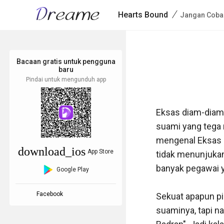
/
Hearts Bound
Jangan Coba
Bacaan gratis untuk pengguna
baru
Pindai untuk mengunduh app
Eksas diam-diam 
suami yang tega m
mengenal Eksas sa
download_ios
App Store
tidak menunjukan
banyak pegawai y
Google Play
Facebook
Sekuat apapun pik
suaminya, tapi n