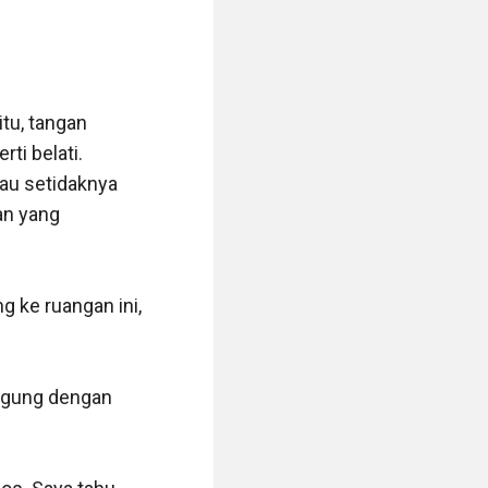
u, tangan 
i belati. 
u setidaknya 
n yang 
 ke ruangan ini, 
ngung dengan 