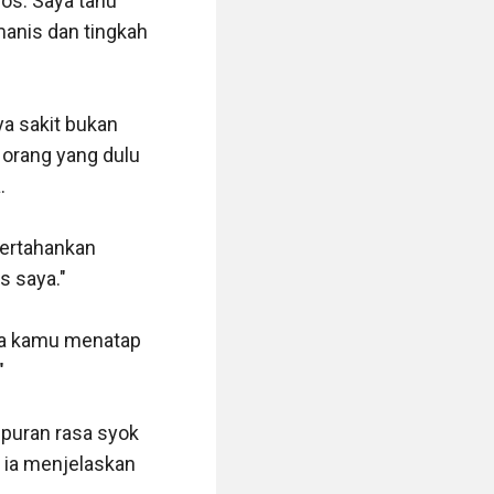
s. Saya tahu 
anis dan tingkah 
a sakit bukan 
orang yang dulu 


ertahankan 
 saya."

pa kamu menatap 


puran rasa syok 
 ia menjelaskan 