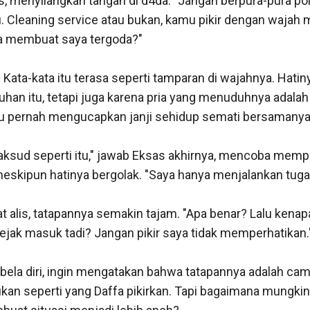
 menyilangkan tangan di d4da. "Jangan berpura-pura polo
. Cleaning service atau bukan, kamu pikir dengan wajah m
a membuat saya tergoda?"

ata-kata itu terasa seperti tamparan di wajahnya. Hatiny
han itu, tetapi juga karena pria yang menuduhnya adalah 
dulu pernah mengucapkan janji sehidup semati bersamanya.
aksud seperti itu," jawab Eksas akhirnya, mencoba memp
skipun hatinya bergolak. "Saya hanya menjalankan tugas
 alis, tatapannya semakin tajam. "Apa benar? Lalu kena
sejak masuk tadi? Jangan pikir saya tidak memperhatikan."
ela diri, ingin mengatakan bahwa tatapannya adalah cam
ukan seperti yang Daffa pikirkan. Tapi bagaimana mungkin