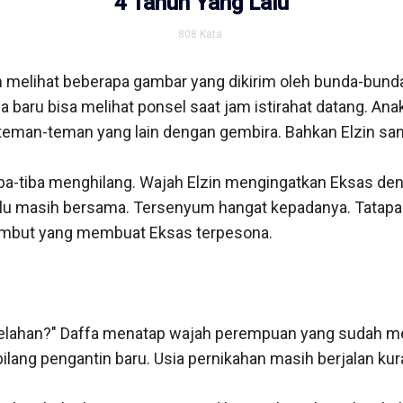
4 Tahun Yang Lalu
808
Kata
melihat beberapa gambar yang dikirim oleh bunda-bunda 
ia baru bisa melihat ponsel saat jam istirahat datang. An
eman-teman yang lain dengan gembira. Bahkan Elzin sangat
a-tiba menghilang. Wajah Elzin mengingatkan Eksas den
lu masih bersama. Tersenyum hangat kepadanya. Tatapan
embut yang membuat Eksas terpesona.

lahan?" Daffa menatap wajah perempuan yang sudah menja
lang pengantin baru. Usia pernikahan masih berjalan kuran