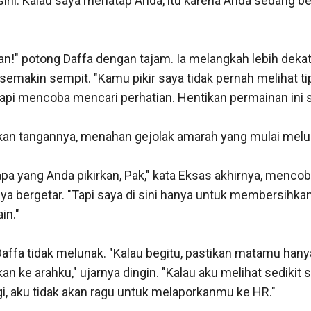
sini. Kalau saya menatap Anda, itu karena Anda sedang be
an!" potong Daffa dengan tajam. Ia melangkah lebih dekat
semakin sempit. "Kamu pikir saya tidak pernah melihat ti
tapi mencoba mencari perhatian. Hentikan permainan ini s
an tangannya, menahan gejolak amarah yang mulai melua
apa yang Anda pikirkan, Pak," kata Eksas akhirnya, mencob
a bergetar. "Tapi saya di sini hanya untuk membersihkan
n."

affa tidak melunak. "Kalau begitu, pastikan matamu hany
n ke arahku," ujarnya dingin. "Kalau aku melihat sedikit s
i, aku tidak akan ragu untuk melaporkanmu ke HR."
