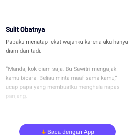
Sulit Obatnya
Papaku menatap lekat wajahku karena aku hanya 
diam dari tadi. 

“Manda, kok diam saja. Bu Sawitri mengajak 
kamu bicara. Beliau minta maaf sama kamu,” 
ucap papa yang membuatku menghela napas 
panjang.

“I-iya, Pa. Aku mendengar kok ucapan ibu,” 
sahutku dengan suara pelan. Aku menatap wajah 
papaku dan setelahnya aku pun menoleh ke arah 
Baca dengan App
arrow_down