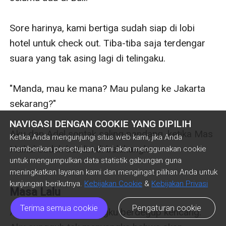
Sore harinya, kami bertiga sudah siap di lobi 
hotel untuk check out. Tiba-tiba saja terdengar 
suara yang tak asing lagi di telingaku.

"Manda, mau ke mana? Mau pulang ke Jakarta 
sekarang?"

NAVIGASI DENGAN COOKIE YANG DIPILIH
Aku dan Adel sontak saling pandang, ketika Mas 
Ketika Anda mengunjungi situs web kami, jika Anda
Haikal sudah berdiri di belakangku.

memberikan persetujuan, kami akan menggunakan cookie
untuk mengumpulkan data statistik gabungan guna
meningkatkan layanan kami dan mengingat pilihan Anda untuk
kunjungan berikutnya.
Kebijakan Cookie
&
Kebijakan Privasi
Masa Lalu
Terima semua cookie
Pengaturan cookie
Aku merasakan jantungku berdegup kencang. 