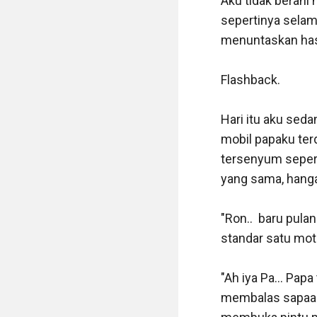
Aku tidak berani 
sepertinya selam
menuntaskan hasr
Flashback.

Hari itu aku seda
mobil papaku ter
tersenyum sepert
yang sama, hangat
"Ron..  baru pul
standar satu motor
"Ah iya Pa... Pap
membalas sapaan 