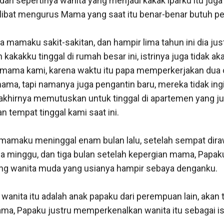
 dan sepertinya wanita yang menjadi kakak iparku itu juga 
terlibat mengurus Mama yang saat itu benar-benar butuh p
mamaku sakit-sakitan, dan hampir lima tahun ini dia just
kakku tinggal di rumah besar ini, istrinya juga tidak ak
mama kami, karena waktu itu papa memperkerjakan dua o
ma, tapi namanya juga pengantin baru, mereka tidak ingi
akhirnya memutuskan untuk tinggal di apartemen yang jug
tempat tinggal kami saat ini. 

 mamaku meninggal enam bulan lalu, setelah sempat diraw
dua minggu, dan tiga bulan setelah kepergian mama, Papaku
 wanita muda yang usianya hampir sebaya denganku. 

 wanita itu adalah anak papaku dari perempuan lain, akan t
ama, Papaku justru memperkenalkan wanita itu sebagai ist