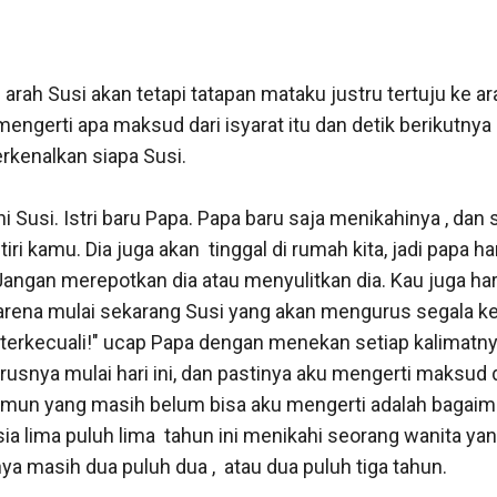
rah Susi akan tetapi tatapan mataku justru tertuju ke ara
engerti apa maksud dari isyarat itu dan detik berikutnya 
enalkan siapa Susi. 

ini Susi. Istri baru Papa. Papa baru saja menikahinya , dan 
iri kamu. Dia juga akan  tinggal di rumah kita, jadi papa h
Jangan merepotkan dia atau menyulitkan dia. Kau juga har
ena mulai sekarang Susi yang akan mengurus segala kep
 terkecuali!" ucap Papa dengan menekan setiap kalimatn
snya mulai hari ini, dan pastinya aku mengerti maksud da
mun yang masih belum bisa aku mengerti adalah bagaima
a lima puluh lima  tahun ini menikahi seorang wanita yan
ya masih dua puluh dua ,  atau dua puluh tiga tahun. 
