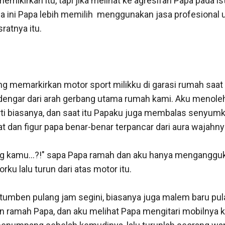
memikirkan itu, tapi jika melihat ke agresifan Papa pada is
a ini Papa lebih memilih  menggunakan jasa profesional u
atnya itu.

ng memarkirkan motor sport milikku di garasi rumah saat t
dengar dari arah gerbang utama rumah kami. Aku menole
i biasanya, dan saat itu Papaku juga membalas senyumk
 dan figur papa benar-benar terpancar dari aura wajahnya
ang kamu...?!" sapa Papa ramah dan aku hanya menganggu
ku lalu turun dari atas motor itu.

a tumben pulang jam segini, biasanya juga malem baru pula
ramah Papa, dan aku melihat Papa mengitari mobilnya 