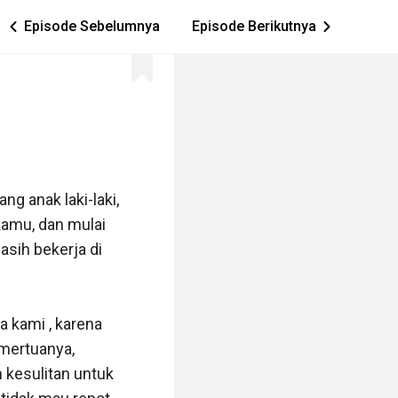
Episode Sebelumnya
Episode Berikutnya
ic_arrow_left
ic_arrow_right
g anak laki-laki, 
amu, dan mulai 
sih bekerja di 
 kami , karena 
mertuanya, 
kesulitan untuk 