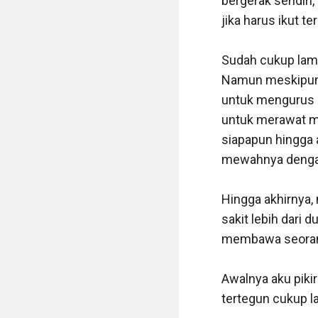
bergerak sendiri,
jika harus ikut 
Sudah cukup lama 
Namun meskipun ka
untuk mengurus 
untuk merawat ma
siapapun hingga 
mewahnya dengan 
Hingga akhirnya,
sakit lebih dari 
membawa seorang
Awalnya aku pikir
tertegun cukup l