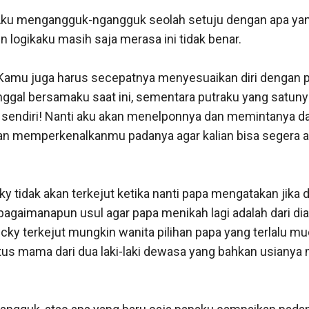
 Aku mengangguk-ngangguk seolah setuju dengan apa yang
 logikaku masih saja merasa ini tidak benar. 

Kamu juga harus secepatnya menyesuaikan diri dengan put
nggal bersamaku saat ini, sementara putraku yang satunya l
sendiri! Nanti aku akan menelponnya dan memintanya da
kan memperkenalkanmu padanya agar kalian bisa segera ak


ky tidak akan terkejut ketika nanti papa mengatakan jika d
agaimanapun usul agar papa menikah lagi adalah dari dia,
ky terkejut mungkin wanita pilihan papa yang terlalu mu
s mama dari dua laki-laki dewasa yang bahkan usianya m