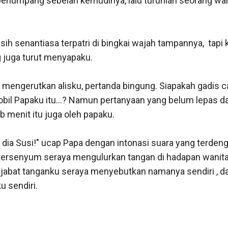
numpang sebelah kemudinya, lalu turunlah seorang wanit
 senantiasa terpatri di bingkai wajah tampannya,  tapi kal
 juga turut menyapaku. 

 mengerutkan alisku, pertanda bingung. Siapakah gadis ca
obil Papaku itu...? Namun pertanyaan yang belum lepas dari
 menit itu juga oleh papaku. 

 , dia Susi!" ucap Papa dengan intonasi suara yang terden
tersenyum seraya mengulurkan tangan di hadapan wanita i
jabat tanganku seraya menyebutkan namanya sendiri , da
sendiri. 
