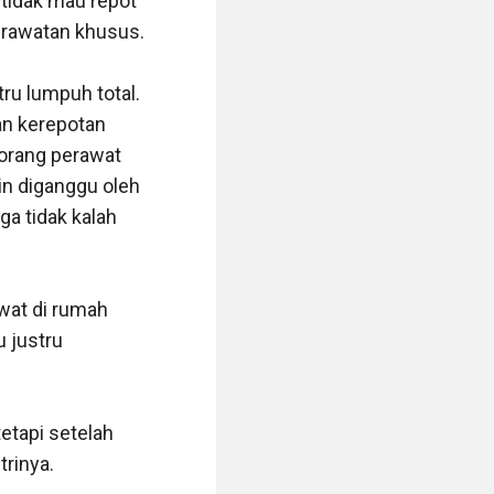
tidak mau repot 
erawatan khusus.

ru lumpuh total. 
an kerepotan 
rang perawat 
n diganggu oleh 
a tidak kalah 
at di rumah 
 justru 
etapi setelah 
rinya.
