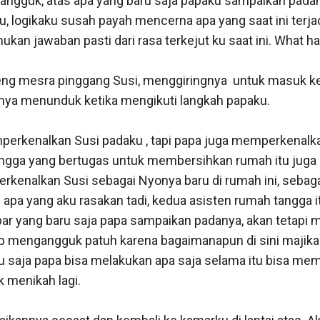
ngguk, atas apa yang baru saja papaku sampaikan padan
, logikaku susah payah mencerna apa yang saat ini terjadi
kan jawaban pasti dari rasa terkejut ku saat ini. What h
g mesra pinggang Susi, menggiringnya  untuk masuk ke
nya menunduk ketika mengikuti langkah papaku. 

erkenalkan Susi padaku , tapi papa juga memperkenalka
angga yang bertugas untuk membersihkan rumah itu juga
rkenalkan Susi sebagai Nyonya baru di rumah ini, sebagai
 apa yang aku rasakan tadi, kedua asisten rumah tangga i
ar yang baru saja papa sampaikan padanya, akan tetapi m
p mengangguk patuh karena bagaimanapun di sini majika
tu saja papa bisa melakukan apa saja selama itu bisa mem
 menikah lagi.
