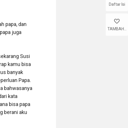
Daftar Isi
like
h papa, dan 
TAMBAHK
papa juga 
AN
sekarang Susi 
arap kamu bisa 
us banyak 
erluan Papa. 
ya bahwasanya 
ri kata 
na bisa papa 
g berani aku 