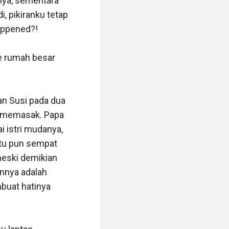
ya, sementara 
, pikiranku tetap 
appened?!

 rumah besar 
n Susi pada dua 
 memasak. Papa 
 istri mudanya, 
tu pun sempat 
eski demikian 
nnya adalah 
buat hatinya 