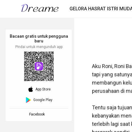
GELORA HASRAT ISTRI MUD
Bacaan gratis untuk pengguna
baru
Pindai untuk mengunduh app
Aku Roni, Roni Ba
tapi yang satuny
membangun keluar
download_ios
App Store
perusahaan di ma
Google Play
Tentu saja tujuan
Facebook
kebanyakan menan
terlebih lagi saa