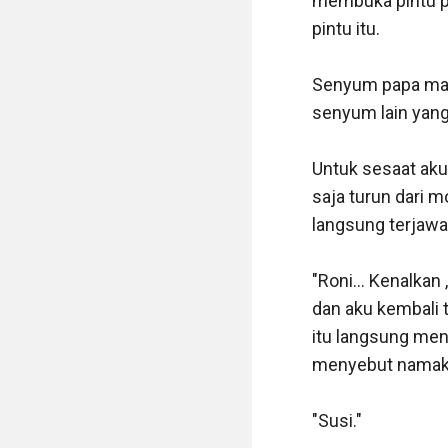
membuka pintu pe
pintu itu.

Senyum papa masih
senyum lain yang
Untuk sesaat aku
saja turun dari m
langsung terjawab
"Roni... Kenalkan
dan aku kembali 
itu langsung men
menyebut namaku 
"Susi."
