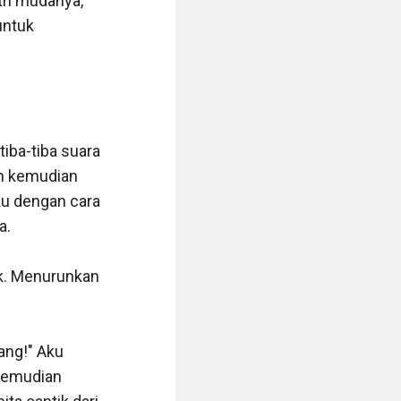
tri mudanya, 
ntuk 
iba-tiba suara 
h kemudian 
u dengan cara 
.

k. Menurunkan 
ng!" Aku 
kemudian 