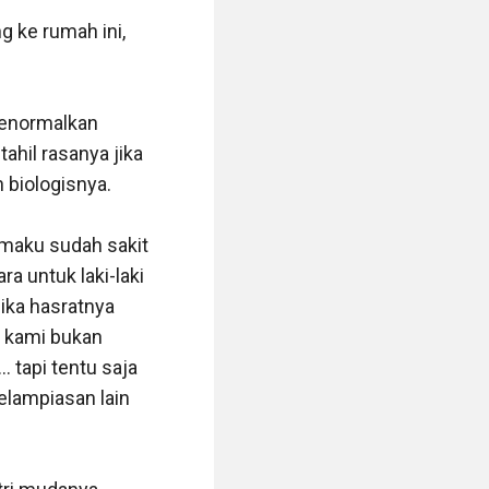
ke rumah ini,  
menormalkan 
il rasanya jika 
iologisnya. 

maku sudah sakit 
a untuk laki-laki 
ka hasratnya 
 kami bukan 
tapi tentu saja 
lampiasan lain 