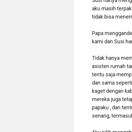
Susi hanya menga
aku masih terpaku
tidak bisa menemu
Papa mengganden
kami dan Susi ha
Tidak hanya memp
asisten rumah t
tentu saja mempe
dan sama seperti
kaget dengan kab
mereka juga teta
papaku , dan ten
senang, termasuk