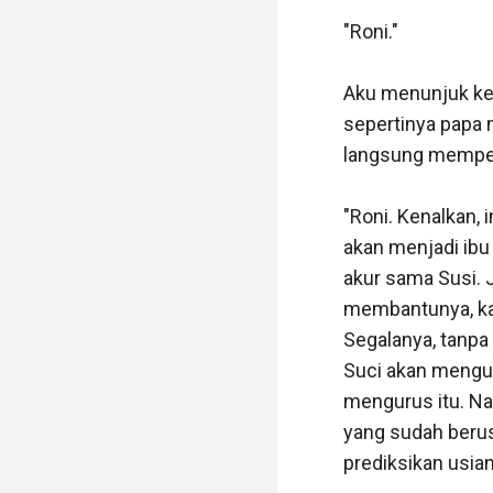
"Roni."

Aku menunjuk ke a
sepertinya papa m
langsung memperk
"Roni. Kenalkan, 
akan menjadi ibu t
akur sama Susi. 
membantunya, kar
Segalanya, tanpa
Suci akan menguru
mengurus itu. Na
yang sudah berusi
prediksikan usian