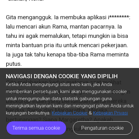
Gita mengangguk. Ia membuka aplikasi i********: 
lalu mencari akun Rama, mantan pacarnya. Ia 
tahu ini agak memalukan, tetapi mungkin ia bisa 
minta bantuan pria itu untuk mencari pekerjaan. 
Ia juga tak tahu kenapa tiba-tiba Rama meminta 
putus.

NAVIGASI DENGAN COOKIE YANG DIPILIH
Gita melebarkan kedua matanya saat melihat 
Ketika Anda mengunjungi situs web kami, jika Anda
foto Rama dengan seorang gadis cantik dengan 
memberikan persetujuan, kami akan menggunakan cookie
untuk mengumpulkan data statistik gabungan guna
backdrop indah yang bertuliskan nama mereka 
meningkatkan layanan kami dan mengingat pilihan Anda untuk
berdua. Rama dan Margaretha. Mereka 
kunjungan berikutnya.
Kebijakan Cookie
&
Kebijakan Privasi
bertunangan? Siapa Margaretha? Apakah 
Terima semua cookie
Pengaturan cookie
selama ini Rama berselingkuh?
