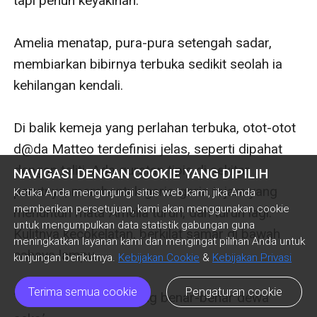
tapi penuh keyakinan. 

Amelia menatap, pura-pura setengah sadar, 
membiarkan bibirnya terbuka sedikit seolah ia 
kehilangan kendali.

Di balik kemeja yang perlahan terbuka, otot-otot 
d@da Matteo terdefinisi jelas, seperti dipahat 
dengan teliti. Ada guratan tipis di sekitar 
NAVIGASI DENGAN COOKIE YANG DIPILIH
perutnya, membentuk garis-garis tajam yang 
Ketika Anda mengunjungi situs web kami, jika Anda
memberikan persetujuan, kami akan menggunakan cookie
menuntun mata Amelia turun, dan turun lagi. 
untuk mengumpulkan data statistik gabungan guna
Kulitnya kecokelatan, berkilat samar di bawah 
meningkatkan layanan kami dan mengingat pilihan Anda untuk
cahaya lampu.

kunjungan berikutnya.
Kebijakan Cookie
&
Kebijakan Privasi
Terima semua cookie
Pengaturan cookie
‘Ya Tuhan… Dia memang benar-benar dewa 