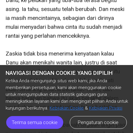
Danu, ke pelukan yang tiba-tiba terasa begitu 
asing. Ia tahu, sesuatu telah berubah. Dan meski 
ia masih mencintainya, sebagian dari dirinya 
mulai menyadari bahwa cinta itu sudah menjadi 
rantai yang perlahan mencekiknya.

Zaskia tidak bisa menerima kenyataan kalau 
Danu akan menikahi wanita lain, justru di saat 
angannya melambung dengan harapan pria itu 
NAVIGASI DENGAN COOKIE YANG DIPILIH
akan menikahinya. Mereka sudah menikmati 
Ketika Anda mengunjungi situs web kami, jika Anda
memberikan persetujuan, kami akan menggunakan cookie
buah terlarang selama bertahun-tahun, dan 
untuk mengumpulkan data statistik gabungan guna
hanya harapan bahwa itu akan berakhir dalam 
meningkatkan layanan kami dan mengingat pilihan Anda untuk
pernikahan yang membuatnya tetap bertahan.

kunjungan berikutnya.
Kebijakan Cookie
&
Kebijakan Privasi
Terima semua cookie
Pengaturan cookie
Tubuhnya menggigil di bawah terpaan angin pagi 