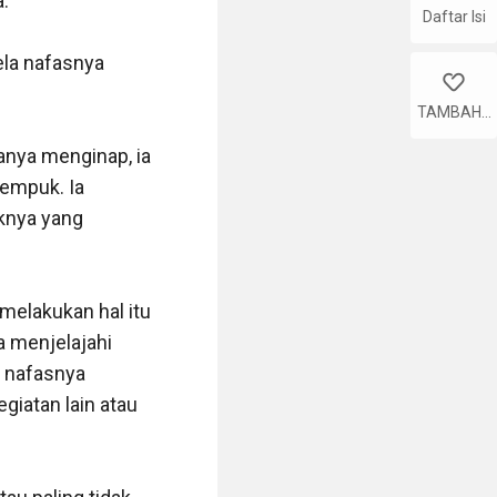
.

Daftar Isi
la nafasnya 
like
TAMBAHK
AN
nya menginap, ia 
empuk. Ia 
knya yang 
melakukan hal itu 
 menjelajahi 
 nafasnya 
iatan lain atau 