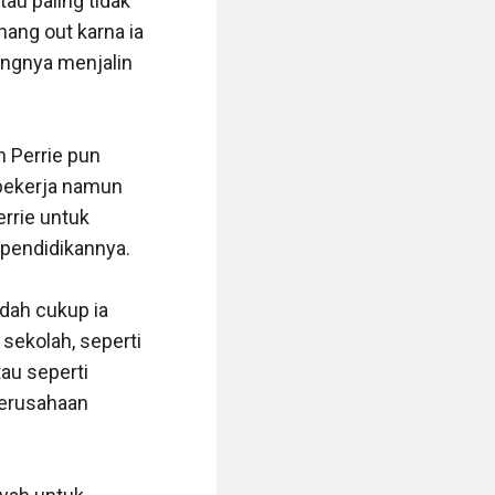
u paling tidak 
ang out karna ia 
ngnya menjalin 
 Perrie pun 
bekerja namun 
rrie untuk 
pendidikannya.

udah cukup ia 
sekolah, seperti 
u seperti 
erusahaan 