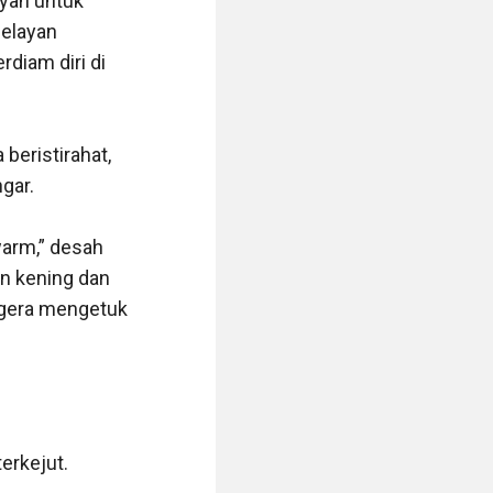
yah untuk 
elayan 
diam diri di 
eristirahat, 
ar.

arm,” desah 
n kening dan 
egera mengetuk 
erkejut.
