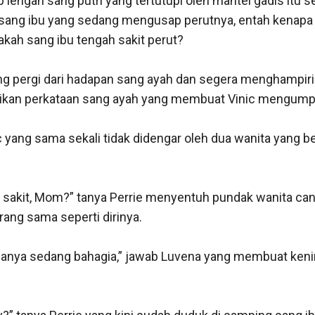
lengan sang putri yang tertutupi oleh mantel gadis itu s
ang ibu yang sedang mengusap perutnya, entah kenapa i
pakah sang ibu tengah sakit perut?

g pergi dari hadapan sang ayah dan segera menghampiri s
kan perkataan sang ayah yang membuat Vinic mengumpat
c yang sama sekali tidak didengar oleh dua wanita yang be
sakit, Mom?” tanya Perrie menyentuh pundak wanita cant
rang sama seperti dirinya.

nya sedang bahagia,” jawab Luvena yang membuat kenin