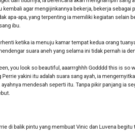
gkit dari tidurnya, ia berencana akan menghampiri sang a
u kembali agar mengijinkannya bekerja, bekerja sebagai p
ak apa-apa, yang terpenting ia memiliki kegiatan selain ber
ang ibu.

rhenti ketika ia menuju kamar tempat kedua orang tuanya b
endengar suara aneh yang selama ini tidak pernah ia deng
n, you look so beautiful, aaarrrghhh Godddd this is so w
 Perrie yakini itu adalah suara sang ayah, ia mengernyitka
 ayahnya mendesah seperti itu. Tanpa pikir panjang ia s
but.

rrie di balik pintu yang membuat Vinic dan Luvena begitu t