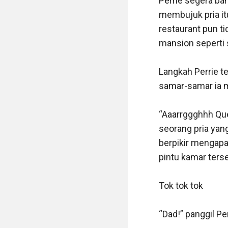
Perrie segera ban
membujuk pria it
restaurant pun tid
mansion seperti s
Langkah Perrie te
samar-samar ia m
“Aaarrggghhh Quee
seorang pria yang
berpikir mengapa
pintu kamar terse
Tok tok tok

“Dad!” panggil Pe