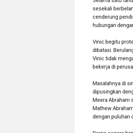
Selama satu tahu
sesekali berbelan
cenderung pendia
hubungan dengan 
Vinic begitu prot
dibatasi. Berula
Vinic tidak menga
bekerja di perus
Masalahnya di sini
dipusingkan denga
Meera Abraham s
Mathew Abraham 
dengan puluhan c