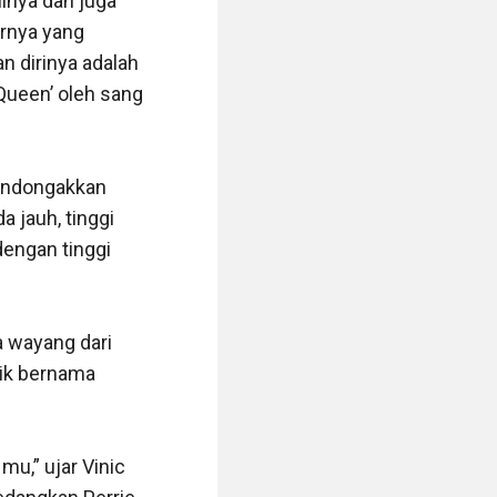
nya dan juga 
rnya yang 
 dirinya adalah 
Queen’ oleh sang 
mendongakkan 
jauh, tinggi 
ngan tinggi 
 wayang dari 
ik bernama 
u,” ujar Vinic 