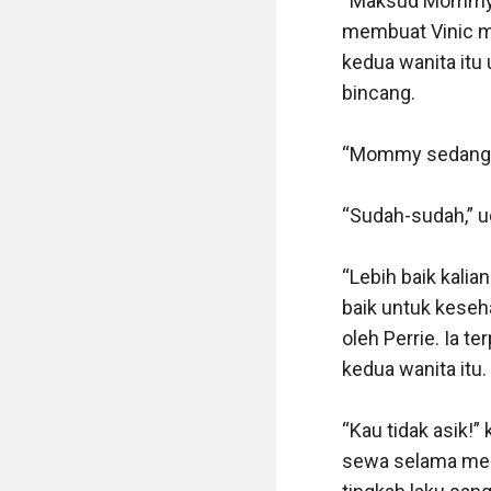
“Maksud Mommy?” 
membuat Vinic me
kedua wanita itu
bincang.

“Mommy sedang h
“Sudah-sudah,” u
“Lebih baik kali
baik untuk keseh
oleh Perrie. Ia t
kedua wanita itu.

“Kau tidak asik!
sewa selama mere