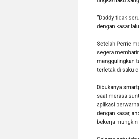
tingkah laku sang
“Daddy tidak ser
dengan kasar lalu
Setelah Perrie m
segera membaring
menggulingkan tu
terletak di saku c
Dibukanya smartph
saat merasa sunt
aplikasi berwarna
dengan kasar, and
bekerja mungkin 