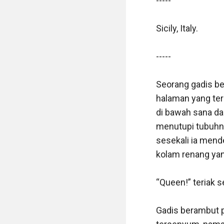
-----

Sicily, Italy.

-----

Seorang gadis be
halaman yang ter
di bawah sana dap
menutupi tubuhny
sesekali ia mend
kolam renang yang 
“Queen!” teriak s
Gadis berambut p