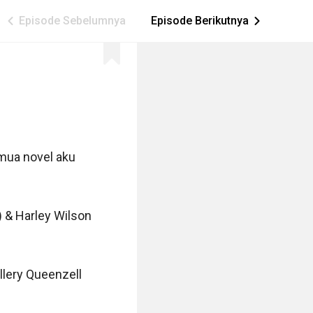
Episode Sebelumnya
Episode Berikutnya
ic_arrow_left
ic_arrow_right
mua novel aku 
 & Harley Wilson 
lery Queenzell 
