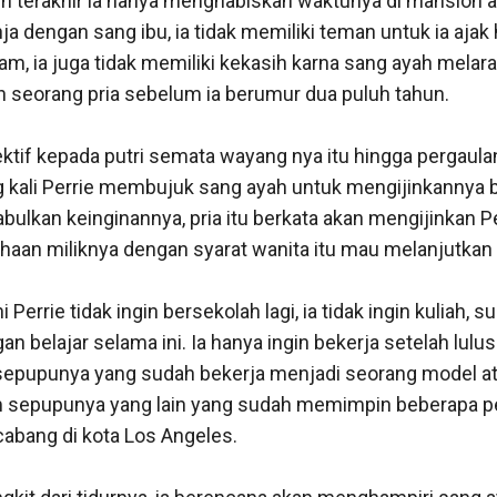
n terakhir ia hanya menghabiskan waktunya di mansion ata
ja dengan sang ibu, ia tidak memiliki teman untuk ia ajak h
m, ia juga tidak memiliki kekasih karna sang ayah melara
seorang pria sebelum ia berumur dua puluh tahun. 

ektif kepada putri semata wayang nya itu hingga pergaulan
ng kali Perrie membujuk sang ayah untuk mengijinkannya 
bulkan keinginannya, pria itu berkata akan mengijinkan Pe
ahaan miliknya dengan syarat wanita itu mau melanjutkan 
 Perrie tidak ingin bersekolah lagi, ia tidak ingin kuliah, s
n belajar selama ini. Ia hanya ingin bekerja setelah lulus 
epupunya yang sudah bekerja menjadi seorang model ata
sepupunya yang lain yang sudah memimpin beberapa p
abang di kota Los Angeles.
