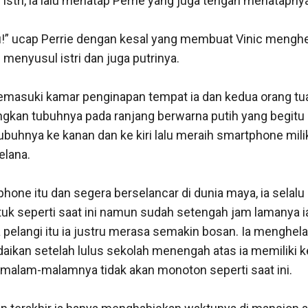
 istri, ia lalu menatap Perrie yang juga tengah menatapnya
u!” ucap Perrie dengan kesal yang membuat Vinic menghe
 menyusul istri dan juga putrinya.

emasuki kamar penginapan tempat ia dan kedua orang tua
kan tubuhnya pada ranjang berwarna putih yang begitu 
buhnya ke kanan dan ke kiri lalu meraih smartphone mili
elana.

one itu dan segera berselancar di dunia maya, ia selalu 
uk seperti saat ini namun sudah setengah jam lamanya ia
 pelangi itu ia justru merasa semakin bosan. Ia menghela
aikan setelah lulus sekolah menengah atas ia memiliki keg
malam-malamnya tidak akan monoton seperti saat ini.
