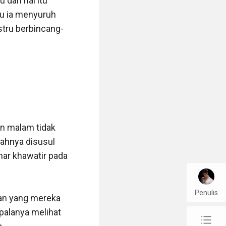
dan hal itu 
u ia menyuruh 
stru berbincang-
n malam tidak 
hnya disusul 
ar khawatir pada 
Penulis
an yang mereka 
palanya melihat 
chap_list