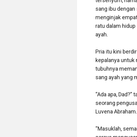
tersenyum, nama
sang ibu dengan 
menginjak empat 
ratu dalam hidup 
ayah.

Pria itu kini ber
kepalanya untuk 
tubuhnya memang 
sang ayah yang me
“Ada apa, Dad?” t
seorang pengusah
Luvena Abraham.

“Masuklah, semak