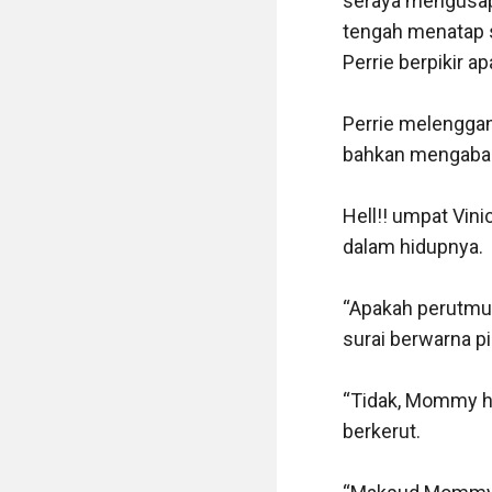
seraya mengusap 
tengah menatap s
Perrie berpikir a
Perrie melenggan
bahkan mengabai
Hell!! umpat Vini
dalam hidupnya.

“Apakah perutmu 
surai berwarna pi
“Tidak, Mommy ha
berkerut.
