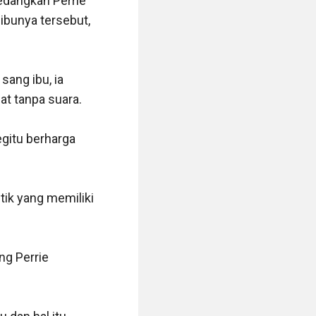
edangkan Perrie 
bunya tersebut, 
ang ibu, ia 
 tanpa suara.

gitu berharga 
ik yang memiliki 
g Perrie 