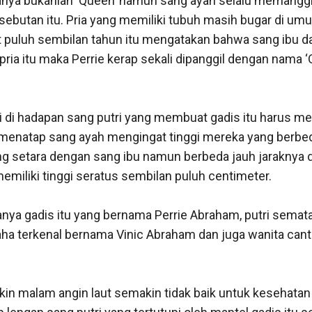
nya bukanlah ‘Queen’ namun sang ayah selalu memanggil
sebutan itu. Pria yang memiliki tubuh masih bugar di umu
puluh sembilan tahun itu mengatakan bahwa sang ibu dan
pria itu maka Perrie kerap sekali dipanggil dengan nama ‘
diri di hadapan sang putri yang membuat gadis itu harus 
menatap sang ayah mengingat tinggi mereka yang berbeda 
setara dengan sang ibu namun berbeda jauh jaraknya de
miliki tinggi seratus sembilan puluh centimeter.

anya gadis itu yang bernama Perrie Abraham, putri semata
a terkenal bernama Vinic Abraham dan juga wanita cant
in malam angin laut semakin tidak baik untuk kesehatan m