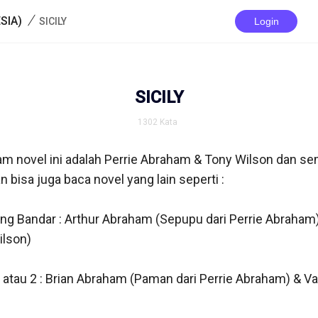
/
SIA)
SICILY
Login
SICILY
1302
Kata
m novel ini adalah Perrie Abraham & Tony Wilson dan se
an bisa juga baca novel yang lain seperti : 

ng Bandar : Arthur Abraham (Sepupu dari Perrie Abraham)
lson)

atau 2 : Brian Abraham (Paman dari Perrie Abraham) & Val