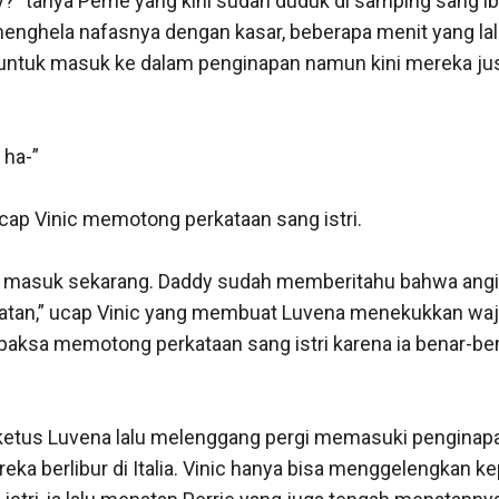
tanya Perrie yang kini sudah duduk di samping sang ibu 
nghela nafasnya dengan kasar, beberapa menit yang lal
 untuk masuk ke dalam penginapan namun kini mereka ju
a-”

cap Vinic memotong perkataan sang istri.

an masuk sekarang. Daddy sudah memberitahu bahwa angi
atan,” ucap Vinic yang membuat Luvena menekukkan waja
erpaksa memotong perkataan sang istri karena ia benar-ben
” ketus Luvena lalu melenggang pergi memasuki penginap
ka berlibur di Italia. Vinic hanya bisa menggelengkan ke