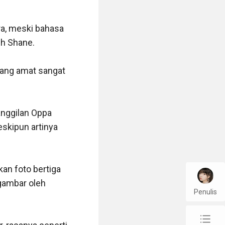
ra, meski bahasa 
 Shane. 

ang amat sangat 
nggilan Oppa 
skipun artinya 
an foto bertiga 
gambar oleh 
Penulis
chap_list