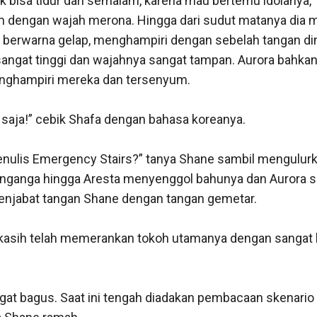
 bisa tidur dari semalam, karena mau bertemu idolanya,” 
 dengan wajah merona. Hingga dari sudut matanya dia meli
berwarna gelap, menghampiri dengan sebelah tangan di
angat tinggi dan wajahnya sangat tampan. Aurora bahka
menghampiri mereka dan tersenyum. 

in saja!” cebik Shafa dengan bahasa koreanya. 

penulis Emergency Stairs?” tanya Shane sambil mengulurk
nganga hingga Aresta menyenggol bahunya dan Aurora se
njabat tangan Shane dengan tangan gemetar. 

a kasih telah memerankan tokoh utamanya dengan sangat ba
gat bagus. Saat ini tengah diadakan pembacaan skenario c