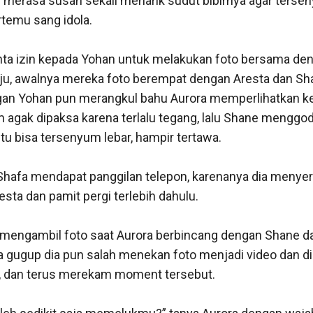
u merasa susah sekali menarik sudut bibirnya agar terse
temu sang idola. 

a izin kepada Yohan untuk melakukan foto bersama deng
ju, awalnya mereka foto berempat dengan Aresta dan Shane
gan Yohan pun merangkul bahu Aurora memperlihatkan ke
 agak dipaksa karena terlalu tegang, lalu Shane menggoda
tu bisa tersenyum lebar, hampir tertawa. 

 Shafa mendapat panggilan telepon, karenanya dia menyer
sta dan pamit pergi terlebih dahulu.

mengambil foto saat Aurora berbincang dengan Shane d
a gugup dia pun salah menekan foto menjadi video dan dia
 dan terus merekam moment tersebut. 
