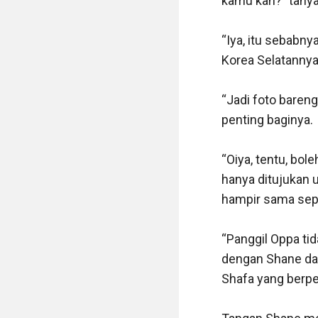
kamu kan?” tanya
“Iya, itu sebabny
Korea Selatannya
“Jadi foto baren
penting baginya. 

“Oiya, tentu, bo
hanya ditujukan 
hampir sama seper
“Panggil Oppa tid
dengan Shane dan
Shafa yang berpe