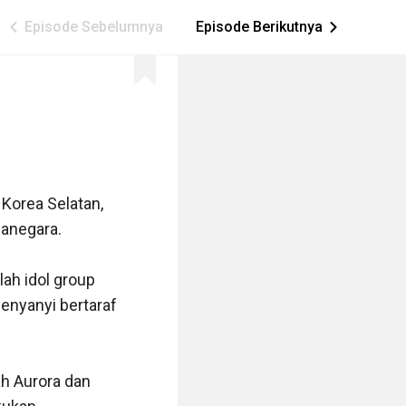
Episode Sebelumnya
Episode Berikutnya
ic_arrow_left
ic_arrow_right
Korea Selatan, 
anegara.

lah idol group 
nyanyi bertaraf 
h Aurora dan 