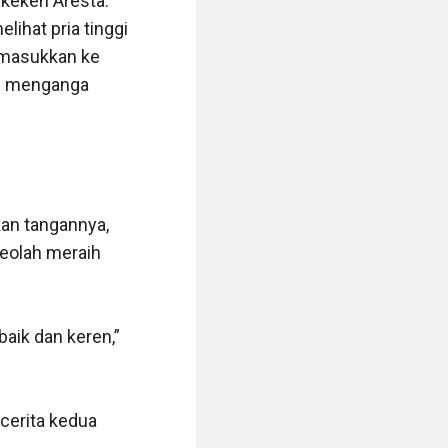
kekeh Aresta. 
hat pria tinggi 
masukkan ke 
n menganga 
an tangannya, 
olah meraih 
ik dan keren,” 
erita kedua 