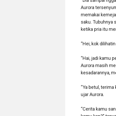
“Dia sampai nggak
Aurora tersenyum
memakai kemeja 
saku. Tubuhnya s
ketika pria itu 
“Hei, kok dilihat
“Hai, jadi kamu 
Aurora masih me
kesadarannya, me
“Ya betul, terim
ujar Aurora. 

“Cerita kamu san