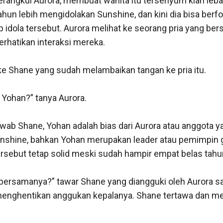
angkul Aurora, membuat wanita itu tersenyum kian lebar,
hun lebih mengidolakan Sunshine, dan kini dia bisa berfo
 idola tersebut. Aurora melihat ke seorang pria yang bers
hatikan interaksi mereka. 

e Shane yang sudah melambaikan tangan ke pria itu. 

 Yohan?” tanya Aurora. 

jawab Shane, Yohan adalah bias dari Aurora atau anggota ya
unshine, bahkan Yohan merupakan leader atau pemimpin gr
sebut tetap solid meski sudah hampir empat belas tahun
ersamanya?” tawar Shane yang diangguki oleh Aurora samp
menghentikan anggukan kepalanya. Shane tertawa dan me