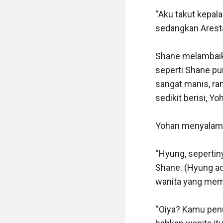
“Aku takut kepala
sedangkan Aresta
Shane melambaika
seperti Shane p
sangat manis, ra
sedikit berisi, Yo
Yohan menyalami 
“Hyung, sepertiny
Shane. (Hyung ada
wanita yang mema
“Oiya? Kamu penu