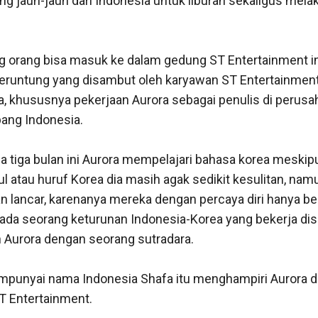
ng jauh-jauh dari Indonesia untuk liburan sekaligus mela
g orang bisa masuk ke dalam gedung ST Entertainment ini
eruntung yang disambut oleh karyawan ST Entertainment
, khususnya pekerjaan Aurora sebagai penulis di perusa
bang Indonesia. 

a tiga bulan ini Aurora mempelajari bahasa korea meskipu
atau huruf Korea dia masih agak sedikit kesulitan, namu
n lancar, karenanya mereka dengan percaya diri hanya ber
 ada seorang keturunan Indonesia-Korea yang bekerja disa
urora dengan seorang sutradara. 

punyai nama Indonesia Shafa itu menghampiri Aurora da
T Entertainment. 
