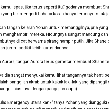
 kamu lepas, jika terus seperti itu,” godanya membuat Shaf
 yang tak mengerti bahasa korea hanya tersenyum tak jel
n tangan ke arah Yohan untuk memanggilnya, pria yang 
un menghampiri mereka. Hidungnya sangat mancung dan
mbutnya di cat berwarna pirang hampir putih. Jika Shane 
han justru sedikit lebih kurus darinya. 

Aurora, tangan Aurora terus gemetar membuat Shane ter
a dia sangat menyukai kamu, lihat tangannya tak henti ber
lah panggilan akrab untuk kakak laki-laki yang dipanggil ole
nggil biasanya dengan panggilan oppa) 

lis Emergency Stairs kan?” tanya Yohan yang diangguki ol