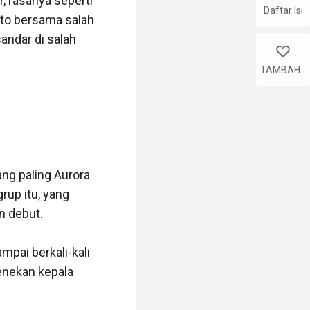
 rasanya seperti 
Daftar Isi
to bersama salah 
andar di salah 
like
TAMBAHK
AN
ng paling Aurora 
up itu, yang 
 debut. 

ai berkali-kali 
nekan kepala 