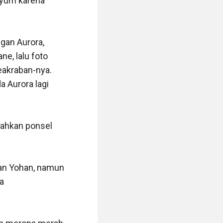
nyum karena 
an Aurora, 
, lalu foto 
akraban-nya. 
 Aurora lagi 
ahkan ponsel 
an Yohan, namun 
 