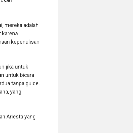
kukan 
, mereka adalah 
 karena 
haan kepenulisan 
n jika untuk 
n untuk bicara 
dua tanpa guide. 
na, yang 
n Ariesta yang 