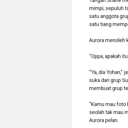
Tangan Shane mer
mimpi, sepuluh ta
satu anggota grup
satu tiang memper
Aurora menoleh k
“Oppa, apakah itu
“Ya, dia Yohan,” 
suka dari grup S
membuat grup ter
“Kamu mau foto b
seolah tak mau 
Aurora pelan. 
