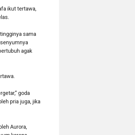
a ikut tertawa, 
as. 

tingginya sama 
 senyumnya 
bertubuh agak 
tawa. 

getar,” goda 
h pria juga, jika 
eh Aurora, 