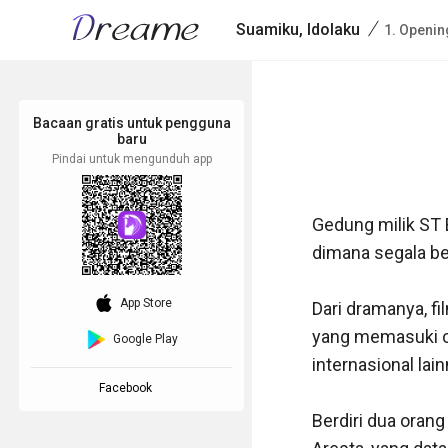
/
Suamiku, Idolaku
1. Openin
Bacaan gratis untuk pengguna
baru
Pindai untuk mengunduh app
Gedung milik ST 
dimana segala be
download_ios
App Store
Dari dramanya, fil
yang memasuki ch
Google Play
internasional lainn
Facebook
Berdiri dua orang