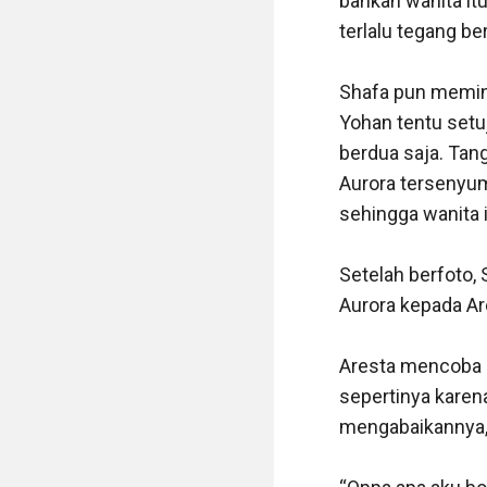
bahkan wanita it
terlalu tegang ber
Shafa pun memint
Yohan tentu setu
berdua saja. Tan
Aurora tersenyum
sehingga wanita i
Setelah berfoto,
Aurora kepada Are
Aresta mencoba 
sepertinya karen
mengabaikannya,