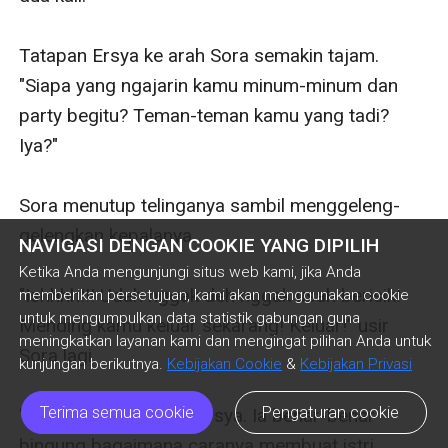
Tatapan Ersya ke arah Sora semakin tajam. 
"Siapa yang ngajarin kamu minum-minum dan 
party begitu? Teman-teman kamu yang tadi? 
Iya?"

Sora menutup telinganya sambil menggeleng-
gelengkan kepalanya. 

NAVIGASI DENGAN COOKIE YANG DIPILIH
Ketika Anda mengunjungi situs web kami, jika Anda
"Ishhhh!!! Udah nggak deh nggak usah berisik! 
memberikan persetujuan, kami akan menggunakan cookie
untuk mengumpulkan data statistik gabungan guna
Mending kamu keluar sekarang! Keluar!" usir 
meningkatkan layanan kami dan mengingat pilihan Anda untuk
Sora lagi.

kunjungan berikutnya.
Kebijakan Cookie
&
Kebijakan Privasi
Terima semua cookie
Pengaturan cookie
"Gadis bandel!" ucap Ersya. Ia benar-benar 
bingung bagaimana caranya membuat istri 