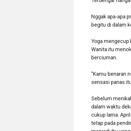
Terdengar hangat,
Nggak apa-apa pri
begitu di dalam k
Yoga mengecup ken
Wanita itu menol
berciuman.

"Kamu benaran ng
sensasi panas itu
Sebelum menikah,
dalam waktu dekat
cukup lama. April
tetap pada pendir