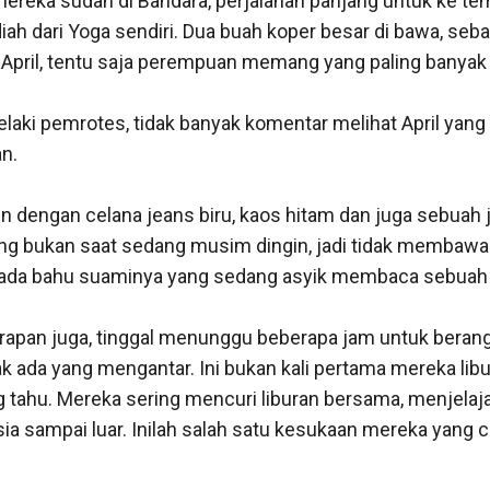
mereka sudah di Bandara, perjalanan panjang untuk ke tem
h dari Yoga sendiri. Dua buah koper besar di bawa, seba
 April, tentu saja perempuan memang yang paling banyak
elaki pemrotes, tidak banyak komentar melihat April yang
.

en dengan celana jeans biru, kaos hitam dan juga sebuah j
g bukan saat sedang musim dingin, jadi tidak membawa p
pada bahu suaminya yang sedang asyik membaca sebuah m
apan juga, tinggal menunggu beberapa jam untuk berangk
ak ada yang mengantar. Ini bukan kali pertama mereka libu
g tahu. Mereka sering mencuri liburan bersama, menjelaja
ia sampai luar. Inilah salah satu kesukaan mereka yang c