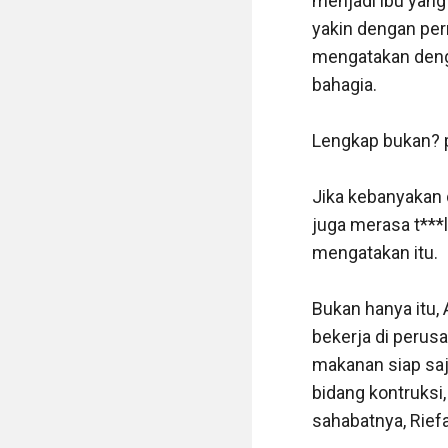
menjadi ibu yang 
yakin dengan pern
mengatakan denga
bahagia.

Lengkap bukan? pe
Jika kebanyakan 
juga merasa t***l
mengatakan itu.

Bukan hanya itu, 
bekerja di perusa
makanan siap saj
bidang kontruksi,
sahabatnya, Riefal