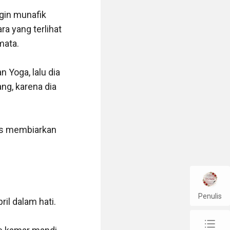
gin munafik 
a yang terlihat 
ata.

Yoga, lalu dia 
g, karena dia 
us membiarkan 
Penulis
l dalam hati.

chap_list