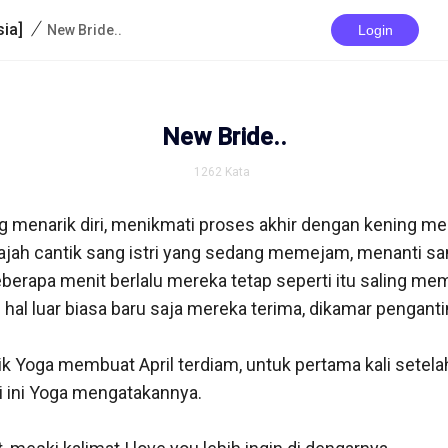
/
ia]
New Bride..
Login
New Bride..
1262
Kata
g menarik diri, menikmati proses akhir dengan kening me
ah cantik sang istri yang sedang memejam, menanti sa
eberapa menit berlalu mereka tetap seperti itu saling me
hal luar biasa baru saja mereka terima, dikamar penganti
sik Yoga membuat April terdiam, untuk pertama kali setel
i ini Yoga mengatakannya.
