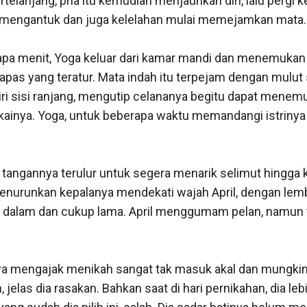
elanjang, pria itu kemudian menjauhkan diri, lalu pergi k
 mengantuk dan juga kelelahan mulai memejamkan mata.

pa menit, Yoga keluar dari kamar mandi dan menemukan A
apas yang teratur. Mata indah itu terpejam dengan mulut s
 sisi ranjang, mengutip celananya begitu dapat menemu
inya. Yoga, untuk beberapa waktu memandangi istrinya 
tangannya terulur untuk segera menarik selimut hingga ke
enurunkan kepalanya mendekati wajah April, dengan lem
u, dalam dan cukup lama. April menggumam pelan, namun t
ya mengajak menikah sangat tak masuk akal dan mungkin 
, jelas dia rasakan. Bahkan saat di hari pernikahan, dia le