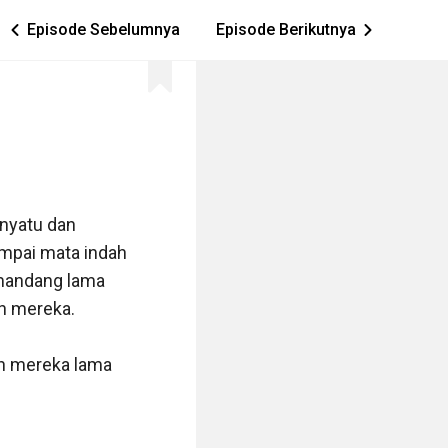
Episode Sebelumnya
Episode Berikutnya
ic_arrow_left
ic_arrow_right
nyatu dan 
mpai mata indah 
mandang lama 
n mereka.

ah mereka lama 