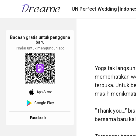
UN Perfect Wedding [Indones
Bacaan gratis untuk pengguna
baru
Pindai untuk mengunduh app
Yoga tak langsun
memerhatikan waj
terbuka. Untuk b
download_ios
App Store
masih menikmati 
Google Play
“Thank you...” bi
Facebook
bersama baru kal