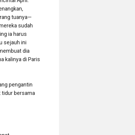
intai April. 
nangkan, 
orang tuanya—
a mereka sudah 
ng ia harus 
sejauh ini 
 membuat dia 
 kalinya di Paris 
ang pengantin 
tidur bersama 