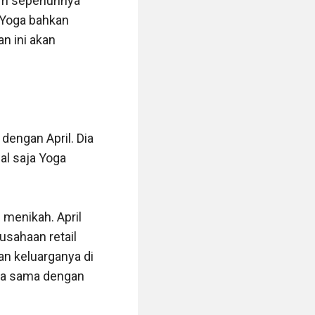
lum sepenuhnya 
 Yoga bahkan 
 ini akan 
engan April. Dia 
al saja Yoga 
menikah. April 
sahaan retail 
n keluarganya di 
ja sama dengan 