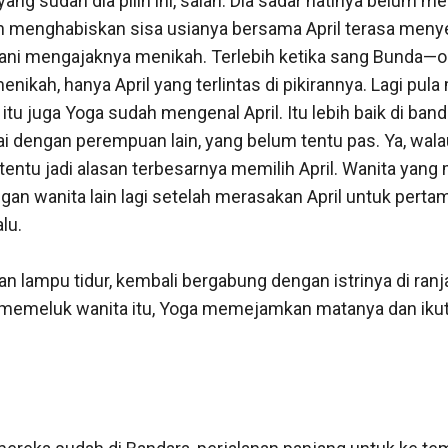
ang sudah dia pilih ini, salah. Dia sadar hatinya belum menc
 menghabiskan sisa usianya bersama April terasa menye
ani mengajaknya menikah. Terlebih ketika sang Bunda—
enikah, hanya April yang terlintas di pikirannya. Lagi pul
tu juga Yoga sudah mengenal April. Itu lebih baik di bandi
 dengan perempuan lain, yang belum tentu pas. Ya, walau 
k tentu jadi alasan terbesarnya memilih April. Wanita yang
gan wanita lain lagi setelah merasakan April untuk pertama
u.

n lampu tidur, kembali bergabung dengan istrinya di ranj
memeluk wanita itu, Yoga memejamkan matanya dan ikut 