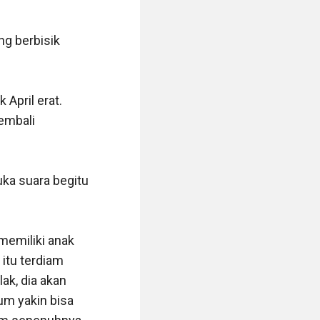
g berbisik 
pril erat. 
mbali 
ka suara begitu 
emiliki anak 
itu terdiam 
ak, dia akan 
um yakin bisa 