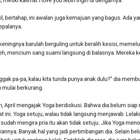
 meski kalimat I love you lebih ingin di dengarnya.

l, bertahap, ini awalan juga kemajuan yang bagus. Ada yan
epalanya.

ingnya barulah berguling untuk beralih kesisi, memeluk A
eh, mencium sang suami langsung di balasnya. Mereka ke
gak pa-pa, kalau kita tunda punya anak dulu?" dia membu
 mulai berkurang.

 April mengajak Yoga berdiskusi. Bahwa dia belum siap m
 ini. Yoga setuju, walau tidak langsung menjawab. Lelaki 
 sudah mengira pria itu akan tidak setuju. Jika Yoga menol
iannya. Banyak hal yang jadi pertimbangan dia. Selain bel