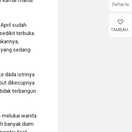
e kamar mandi. 
Daftar Isi
like
pril sudah 
TAMBAHK
edikit terbuka. 
AN
kannya, 
yang sedang 
 dàda istrinya 
but dikecupnya 
idak terbangun 
melukai wanita 
bih banyak diam 