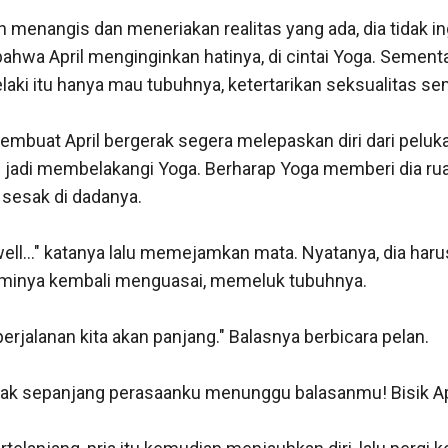
in menangis dan meneriakan realitas yang ada, dia tidak in
hwa April menginginkan hatinya, di cintai Yoga. Sementar
 lelaki itu hanya mau tubuhnya, ketertarikan seksualitas sem
mbuat April bergerak segera melepaskan diri dari pelukan 
jadi membelakangi Yoga. Berharap Yoga memberi dia ruan
esak di dadanya.

well..." katanya lalu memejamkan mata. Nyatanya, dia har
aminya kembali menguasai, memeluk tubuhnya.

perjalanan kita akan panjang." Balasnya berbicara pelan.

idak sepanjang perasaanku menunggu balasanmu! Bisik Apri