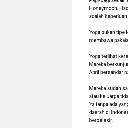
Pagi-pagi sekali 
Honeymoon. Hadia
adalah keperluan
Yoga bukan tipe l
membawa pakaian
Yoga terlihat ker
Mereka berkunjun
April bersandar 
Mereka sudah sar
atau keluarga tid
Ya tanpa ada yan
daerah di Indones
berpelesir.
