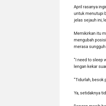
April rasanya ing
untuk menutupi ba
jelas sejauh ini,
Memikirkan itu me
mengubah posisi 
merasa sungguh s
"I need to sleep 
lengan kekar su
"Tidurlah, besok 
Ya, setidaknya t