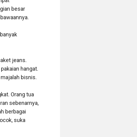
pat 
gian besar 
 bawaannya.

 banyak 
aket jeans. 
akaian hangat. 
ajalah bisnis.

at. Orang tua 
ran sebenarnya, 
h berbagai 
ocok, suka 