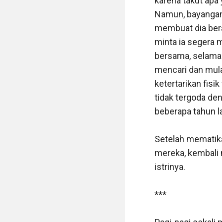
karena takut apa y
Namun, bayangan
membuat dia ber
minta ia segera m
bersama, selama i
mencari dan mulai
ketertarikan fisi
tidak tergoda den
beberapa tahun lal
Setelah mematika
mereka, kembali 
istrinya.

***
