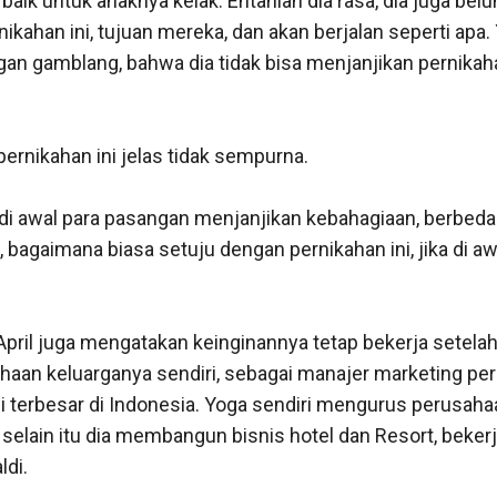
baik untuk anaknya kelak. Entahlah dia rasa, dia juga be
ikahan ini, tujuan mereka, dan akan berjalan seperti apa.
n gamblang, bahwa dia tidak bisa menjanjikan pernikahan
rnikahan ini jelas tidak sempurna.

di awal para pasangan menjanjikan kebahagiaan, berbeda d
, bagaimana biasa setuju dengan pernikahan ini, jika di aw
April juga mengatakan keinginannya tetap bekerja setelah 
haan keluarganya sendiri, sebagai manajer marketing peru
i terbesar di Indonesia. Yoga sendiri mengurus perusahaa
 selain itu dia membangun bisnis hotel dan Resort, beker
di.
