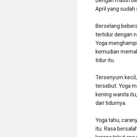
Dengan masih bert
April yang sudah
Berselang bebera
tertidur dengan n
Yoga menghampiri
kemudian memaka
tidur itu.

Tersenyum kecil, 
tersebut. Yoga m
kening wanita it
dari tidurnya.

Yoga tahu, caran
itu. Rasa bersalah