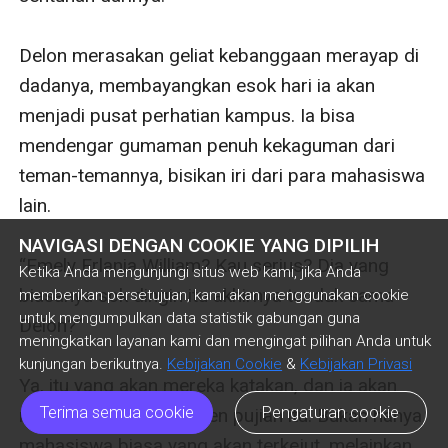
NAVIGASI DENGAN COOKIE YANG DIPILIH
Ketika Anda mengunjungi situs web kami, jika Anda
memberikan persetujuan, kami akan menggunakan cookie
untuk mengumpulkan data statistik gabungan guna
meningkatkan layanan kami dan mengingat pilihan Anda untuk
kunjungan berikutnya.
Kebijakan Cookie
&
Kebijakan Privasi
Terima semua cookie
Pengaturan cookie