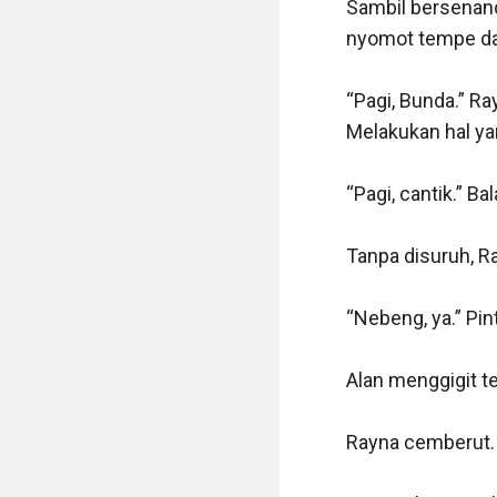
Sambil bersenandu
nyomot tempe d
“Pagi, Bunda.” R
Melakukan hal ya
“Pagi, cantik.” B
Tanpa disuruh, R
“Nebeng, ya.” Pin
Alan menggigit t
Rayna cemberut. 