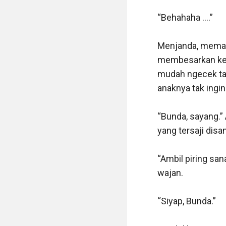
“Behahaha ....”

Menjanda, meman
membesarkan kedu
mudah ngecek tam
anaknya tak ingin
“Bunda, sayang.”
yang tersaji disa
“Ambil piring sa
wajan.

“Siyap, Bunda.”
