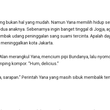
g bukan hal yang mudah. Namun Yana memilih hidup send
a anaknya. Sebenarnya ingin banget tinggal di Jogja, ag
bak udang peninggalan sang suami tercinta. Apalah day
 meninggalkan kota Jakarta.

 Alan merangkul Yana, mencium pipi Bundanya, lalu nyom
mping kompor. “Hum, delicius.”

na, sarapan.” Perintah Yana yang masih sibuk membalik te