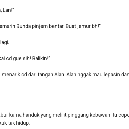
 Lan!”

emarin Bunda pinjem bentar. Buat jemur bh!”

agi.

i cd gue sih! Balikin!”

 menarik cd dari tangan Alan. Alan nggak mau lepasin dan t
ur karna handuk yang melilit pinggang kebawah itu copot. 
uk tak hidup.
