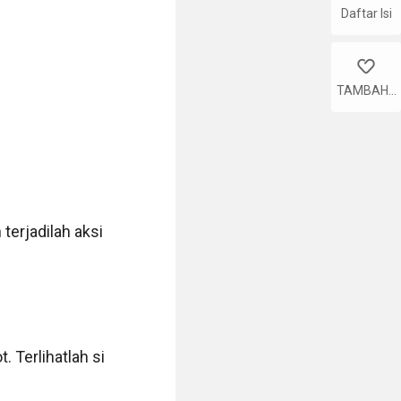
Daftar Isi
like
TAMBAHK
AN
erjadilah aksi 
Terlihatlah si 