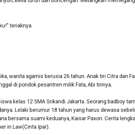
yun, Bella turun dari boncengan. Melangkah memegang st
!” teriaknya.

a, wanita agamis berusia 26 tahun. Anak tiri Citra dan Fata
ggal di pondok pesantren milik Fata, Abi tirinya.

siswa kelas 12 SMA Srikandi Jakarta. Seorang badboy tam
anya. Lelaki berumur 18 tahun yang harus dewasa sebel
na bersama suami keduanya, Kaisar Paxon. Cerita lengka
er in Law(Cinta Ipar).
