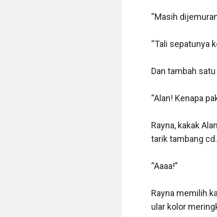
“Masih dijemuran,
“Tali sepatunya k
Dan tambah satu l
“Alan! Kenapa paka
Rayna, kakak Alan
tarik tambang cd.

“Aaaa!”

Rayna memilih kab
ular kolor meringk