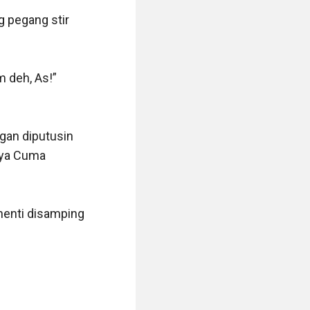
 pegang stir 
 deh, As!” 
gan diputusin 
nya Cuma 
enti disamping 