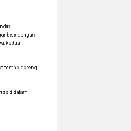
iri 
ar bisa dengan 
a, kedua 
ot tempe goreng 
mpe didalam 