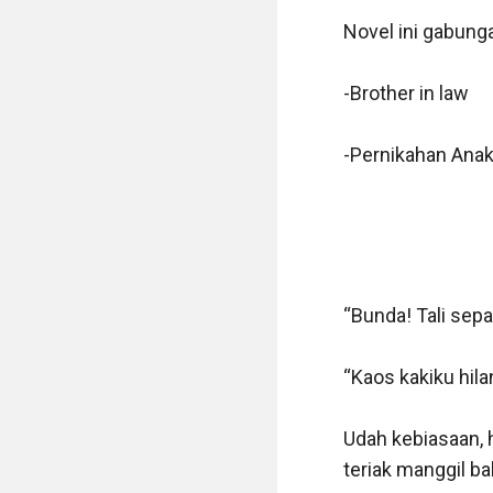
Novel ini gabunga
-Brother in law

-Pernikahan Anak
“Bunda! Tali sep
“Kaos kakiku hila
Udah kebiasaan, 
teriak manggil ba