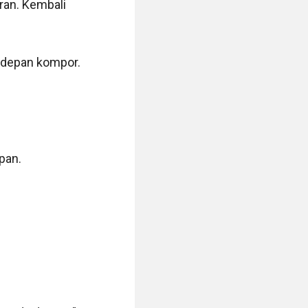
an. Kembali 
idepan kompor. 
an.
