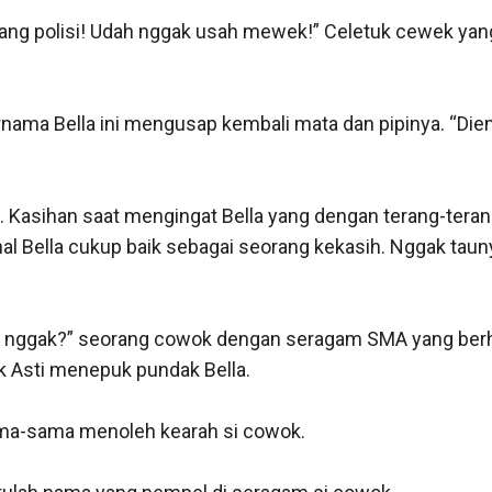
ilang polisi! Udah nggak usah mewek!” Celetuk cewek yang
nama Bella ini mengusap kembali mata dan pipinya. “Diem
l. Kasihan saat mengingat Bella yang dengan terang-teran
al Bella cukup baik sebagai seorang kekasih. Nggak tau
M nggak?” seorang cowok dengan seragam SMA yang berh
k Asti menepuk pundak Bella.

ama-sama menoleh kearah si cowok.
