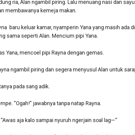
ng ria, Alan ngambil piring. Lalu menuang nasi dan sayur
an membawanya kemeja makan.

ayna  baru keluar kamar, nyamperin Yana yang masih ada d
ng sama seperti Alan. Mencium pipi Yana.

alas Yana, mencoel pipi Rayna dengan gemas.

ayna ngambil piring dan segera menyusul Alan untuk sarap
tanya pada sang adik.

empe. “Ogah!” jawabnya tanpa natap Rayna.

“Awas aja kalo sampai nyuruh ngerjain soal lag—“
