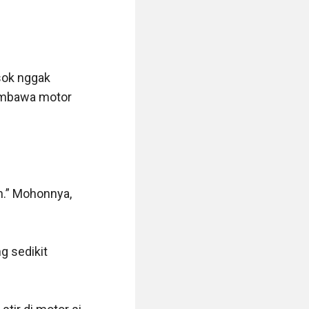
ok nggak 
embawa motor 
n.” Mohonnya, 
 sedikit 