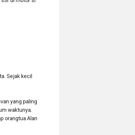
ir di motor si 
. Sejak kecil 
van yang paling 
um waktunya. 
p orangtua Alan 