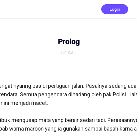
Login
Prolog
351
Kata
angat nyaring pas di pertigaan jalan. Pasalnya sedang ada 
endara. Semua pengendara dihadang oleh pak Polisi. Jal
r ini menjadi macet.

ibuk mengusap mata yang berair sedari tadi. Perasaanny
ilbab warna maroon yang ia gunakan sampai basah karna ai