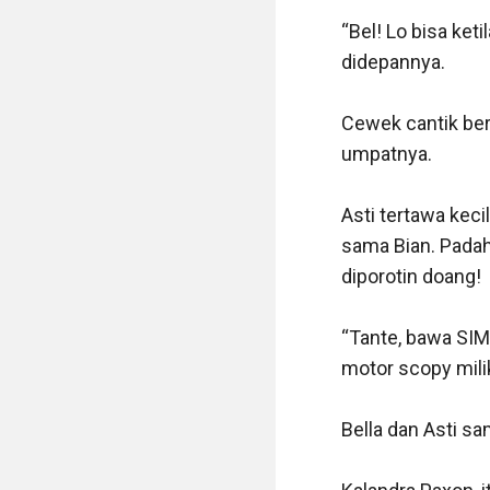
“Bel! Lo bisa ket
didepannya.

Cewek cantik ber
umpatnya.

Asti tertawa keci
sama Bian. Padah
diporotin doang!

“Tante, bawa SI
motor scopy mili
Bella dan Asti s