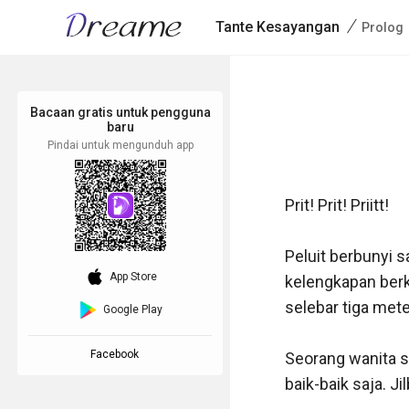
/
Tante Kesayangan
Prolog
Bacaan gratis untuk pengguna
baru
Pindai untuk mengunduh app
Prit! Prit! Priitt!

Peluit berbunyi s
download_ios
App Store
kelengkapan berk
selebar tiga mete
Google Play
Facebook
Seorang wanita s
baik-baik saja. J