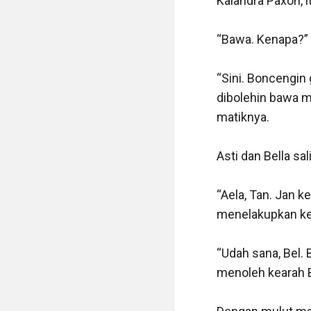
Kalandra Paxon, 
“Bawa. Kenapa?” t
“Sini. Boncengin
dibolehin bawa m
matiknya.

Asti dan Bella sali
“Aela, Tan. Jan k
menelakupkan kedua
“Udah sana, Bel. 
menoleh kearah Be