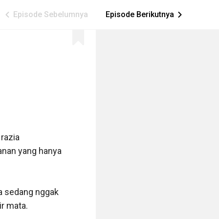
Episode Sebelumnya
Episode Berikutnya
ic_arrow_left
ic_arrow_right
razia 
anan yang hanya 
a sedang nggak 
r mata.
