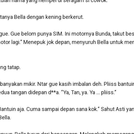
itulah nama yang nempel di seragam si cowok.

anya Bella dengan kening berkerut.

 gue. Gue belom punya SIM. Ini motornya Bunda, takut bes
otor lagi.” Menepuk jok depan, menyuruh Bella untuk m
ng tatap.

ebanyakan mikir. Ntar gue kasih imbalan deh. Pliiss bantui
 tangan didepan d**a. “Ya, Tan, ya. Ya ... pliiss.”

Bantuin aja. Cuma sampai depan sana kok.” Sahut Asti yang
lla.
