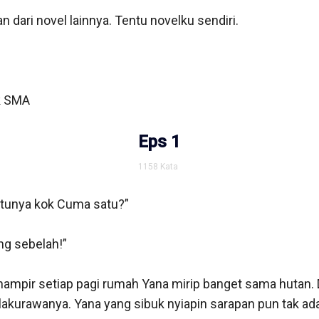
n dari novel lainnya. Tentu novelku sendiri.

 SMA

Eps 1
1158
Kata
atunya kok Cuma satu?”

ng sebelah!”

hampir setiap pagi rumah Yana mirip banget sama hutan. D
lakurawanya. Yana yang sibuk nyiapin sarapan pun tak ada