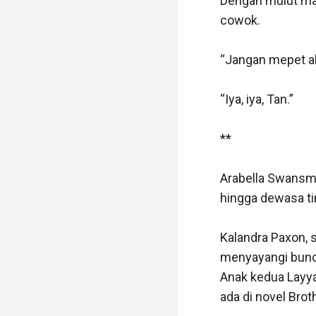
Dengan mulut man
cowok.

“Jangan mepet aku
“Iya, iya, Tan.”

**

Arabella Swansmik
hingga dewasa tin
Kalandra Paxon, 
menyayangi bund
Anak kedua Layya
ada di novel Broth