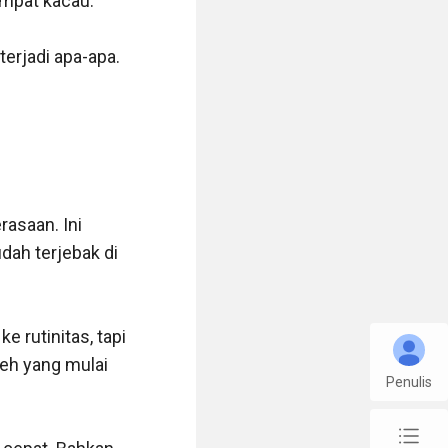
mpat kacau.

erjadi apa-apa.

asaan. Ini 
ah terjebak di 
 rutinitas, tapi 
eh yang mulai 
Penulis
chap_list