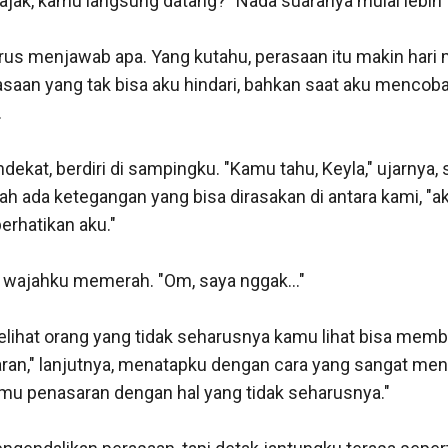
gajak, kamu langsung datang?" Nada suaranya mulai lebih t
arus menjawab apa. Yang kutahu, perasaan itu makin hari
asaan yang tak bisa aku hindari, bahkan saat aku mencoba


kat, berdiri di sampingku. "Kamu tahu, Keyla," ujarnya, sua
ah ada ketegangan yang bisa dirasakan di antara kami, "aku 
hatikan aku."

wajahku memerah. "Om, saya nggak..."

melihat orang yang tidak seharusnya kamu lihat bisa mem
aran," lanjutnya, menatapku dengan cara yang sangat men
amu penasaran dengan hal yang tidak seharusnya."
