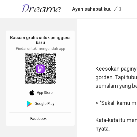
/
Ayah sahabat kuu
3
Bacaan gratis untuk pengguna
baru
Pindai untuk mengunduh app
Keesokan paginya,
gorden. Tapi tub
semalam yang bel
download_ios
App Store
> "Sekali kamu ma
Google Play
Facebook
Kata-kata itu men
nyata.
