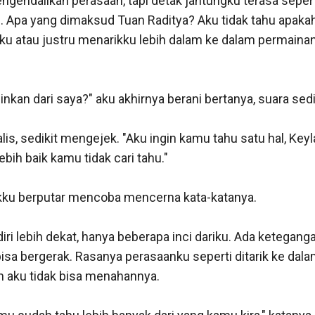
endalikan perasaan, tapi detak jantungku terasa sepert
. Apa yang dimaksud Tuan Raditya? Aku tidak tahu apakah
 atau justru menarikku lebih dalam ke dalam permainan 
nkan dari saya?" aku akhirnya berani bertanya, suara sedik
is, sedikit mengejek. "Aku ingin kamu tahu satu hal, Keyla
ebih baik kamu tidak cari tahu."

kku berputar mencoba mencerna kata-katanya.

iri lebih dekat, hanya beberapa inci dariku. Ada keteganga
sa bergerak. Rasanya perasaanku seperti ditarik ke dala
n aku tidak bisa menahannya.
