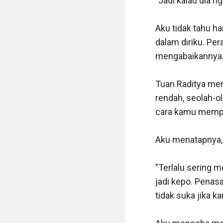
"Jadi kalau dia n
Aku tidak tahu h
dalam diriku. Per
mengabaikannya.
Tuan Raditya mende
rendah, seolah-ol
cara kamu memper
Aku menatapnya, 
"Terlalu sering 
jadi kepo. Penas
tidak suka jika k