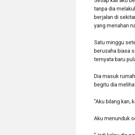
Setiap kali aku b
tanpa dia melakuk
berjalan di seki
yang menahan na
Satu minggu sete
berusaha biasa sa
ternyata baru pul
Dia masuk rumah 
begitu dia meliha
"Aku bilang kan, k
Aku menunduk sedi