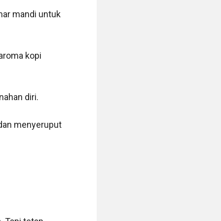
ar mandi untuk 
aroma kopi 
ahan diri.

 dan menyeruput 