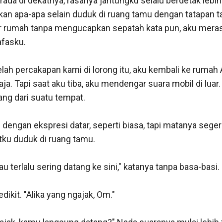
erada di dekatnya, rasanya jantungku selalu berdetak lebih
an apa-apa selain duduk di ruang tamu dengan tatapan taj
tar rumah tanpa mengucapkan sepatah kata pun, aku meras
fasku.

lah percakapan kami di lorong itu, aku kembali ke rumah 
ja. Tapi saat aku tiba, aku mendengar suara mobil di luar.
ang dari suatu tempat.

dengan ekspresi datar, seperti biasa, tapi matanya sege
tku duduk di ruang tamu.

au terlalu sering datang ke sini," katanya tanpa basa-basi.

kit. "Alika yang ngajak, Om."
