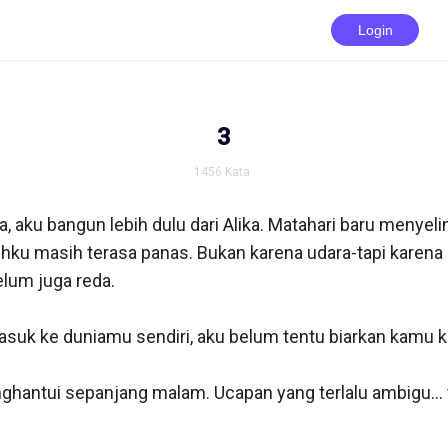
Login
3
1456
Kata
 aku bangun lebih dulu dari Alika. Matahari baru menyelin
uhku masih terasa panas. Bukan karena udara-tapi karena 
um juga reda.

suk ke duniamu sendiri, aku belum tentu biarkan kamu kelu
ghantui sepanjang malam. Ucapan yang terlalu ambigu... ta