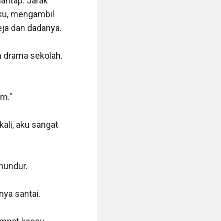
antap. Jarak 
ku, mengambil 
eja dan dadanya.

 drama sekolah. 
m."

li, aku sangat 
mundur.

ya santai.
