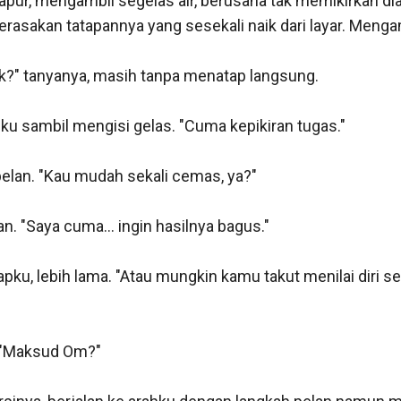
apur, mengambil segelas air, berusaha tak memikirkan dia.
merasakan tatapannya yang sesekali naik dari layar. Mengam
?" tanyanya, masih tanpa menatap langsung.

ku sambil mengisi gelas. "Cuma kepikiran tugas."

lan. "Kau mudah sekali cemas, ya?"

. "Saya cuma... ingin hasilnya bagus."

apku, lebih lama. "Atau mungkin kamu takut menilai diri send
 "Maksud Om?"
