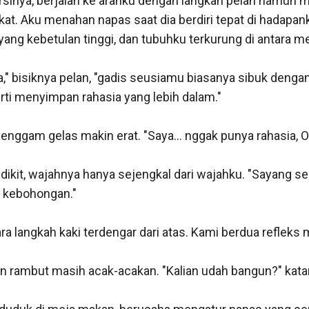
kursinya, berjalan ke arahku dengan langkah pelan namun m
at. Aku menahan napas saat dia berdiri tepat di hadapan
-yang kebetulan tinggi, dan tubuhku terkurung di antara m
," bisiknya pelan, "gadis seusiamu biasanya sibuk dengan
rti menyimpan rahasia yang lebih dalam."

ggam gelas makin erat. "Saya... nggak punya rahasia, O
kit, wajahnya hanya sejengkal dari wajahku. "Sayang seka
kebohongan."

uara langkah kaki terdengar dari atas. Kami berdua refleks 
an rambut masih acak-acakan. "Kalian udah bangun?" katan