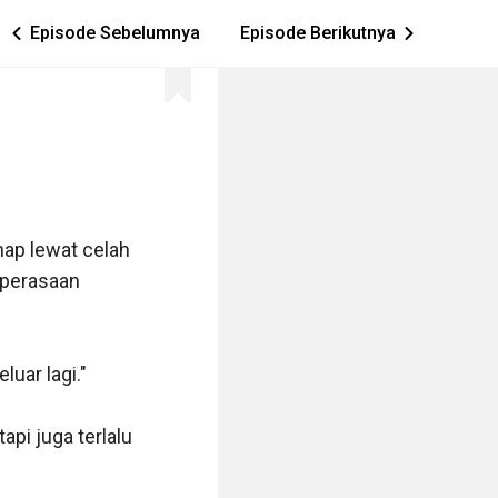
Episode Sebelumnya
Episode Berikutnya
ic_arrow_left
ic_arrow_right
ap lewat celah 
perasaan 
ar lagi."

pi juga terlalu 