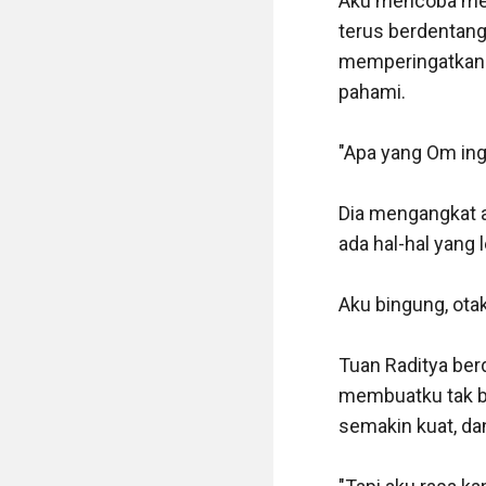
Aku mencoba meng
terus berdentang
memperingatkanku
pahami.

"Apa yang Om ingi
Dia mengangkat al
ada hal-hal yang l
Aku bingung, ota
Tuan Raditya berd
membuatku tak bi
semakin kuat, da