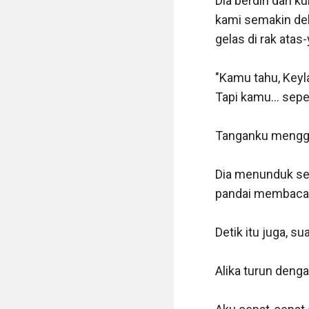
Dia berdiri dari 
kami semakin dek
gelas di rak atas
"Kamu tahu, Keyla
Tapi kamu... sepe
Tanganku menggen
Dia menunduk sedi
pandai membaca 
Detik itu juga, s
Alika turun deng