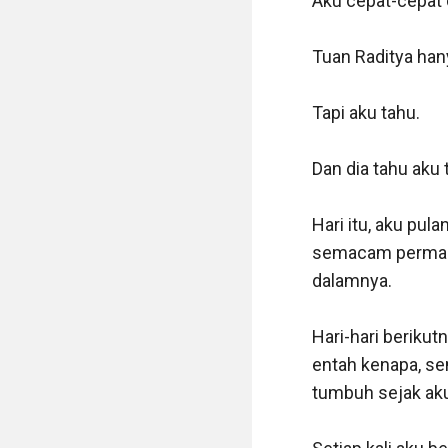
Aku cepat-cepat 
Tuan Raditya hany
Tapi aku tahu.

Dan dia tahu aku t
Hari itu, aku pula
semacam permaina
dalamnya.

Hari-hari berikutn
entah kenapa, se
tumbuh sejak aku