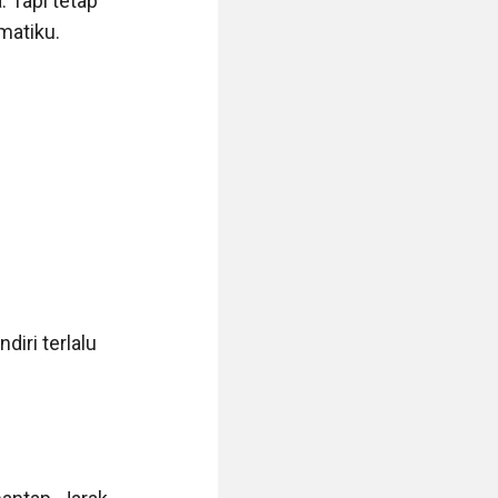
 Tapi tetap 
atiku.

iri terlalu 