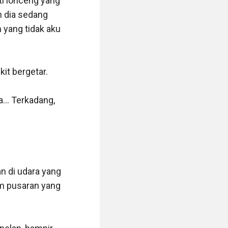
i lonceng yang 
 dia sedang 
yang tidak aku 
it bergetar.

... Terkadang, 
n di udara yang 
m pusaran yang 