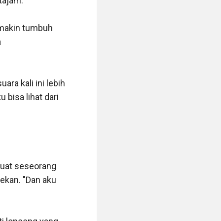
ajam.

 makin tumbuh 
 
ra kali ini lebih 
bisa lihat dari 
buat seseorang 
ekan. "Dan aku 