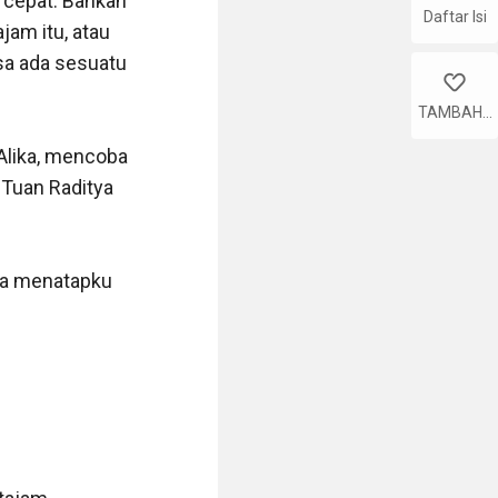
 cepat. Bahkan 
Daftar Isi
am itu, atau 
a ada sesuatu 
like
TAMBAHK
AN
Alika, mencoba 
 Tuan Raditya 
ra menatapku 