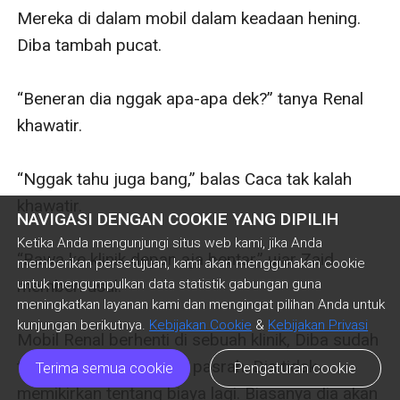
NAVIGASI DENGAN COOKIE YANG DIPILIH
Ketika Anda mengunjungi situs web kami, jika Anda
memberikan persetujuan, kami akan menggunakan cookie
untuk mengumpulkan data statistik gabungan guna
meningkatkan layanan kami dan mengingat pilihan Anda untuk
kunjungan berikutnya.
Kebijakan Cookie
&
Kebijakan Privasi
Terima semua cookie
Pengaturan cookie