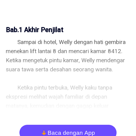
Bab.1 Akhir Penjilat
　　Sampai di hotel, Welly dengan hati gembira 
menekan lift lantai 8 dan mencari kamar 8412. 
Ketika mengetuk pintu kamar, Welly mendengar 
suara tawa serta desahan seorang wanita.

　　Ketika pintu terbuka, Welly kaku tanpa 
ekspresi melihat wajah familiar di depan 
matanya, kemudian dengan gagap keluar 
berkata, “Ti..Tin...Tina, kam...kamu...kenapa kamu 
di sini...." tanya Welly sambil terbelalak.

Baca dengan App
arrow_down