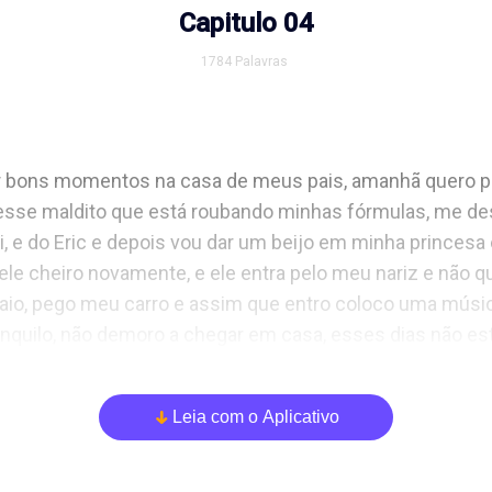
Capitulo 04
1784
Palavras
 bons momentos na casa de meus pais, amanhã quero po
esse maldito que está roubando minhas fórmulas, me de
 e do Eric e depois vou dar um beijo em minha princesa e
ele cheiro novamente, e ele entra pelo meu nariz e não qu
aio, pego meu carro e assim que entro coloco uma músic
nquilo, não demoro a chegar em casa, esses dias não est
a mulher para me satisfazer.

Leia com o Aplicativo
arrow_down
para minha cobertura, tomo um banho e vou terminar de aj
icas que meu pai me deu, não demora o sono vem e me de
está tão impregnado em mim que estou sentindo em todos 