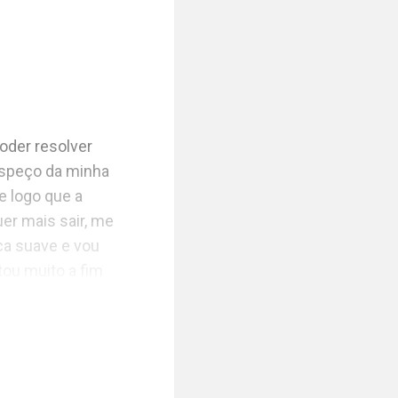
der resolver 
speço da minha 
 logo que a 
er mais sair, me 
a suave e vou 
ou muito a fim 
ustar minha 
ito, aquele 
os lugares, eu 