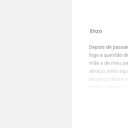
 Enzo 

Depois de passar
logo a questão d
mãe e de meu pai,
abraço, sinto aqu
despeço dela e s
minha viagem tra
de buscar nenhum
Depois de subir 
fórmula com as d
cheiro da Júlia 