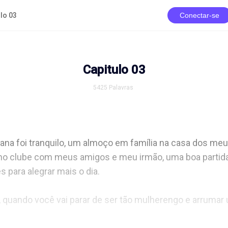
lo 03
Conectar-se
Capitulo 03
5425
Palavras