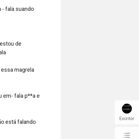
Escritor
chap_list