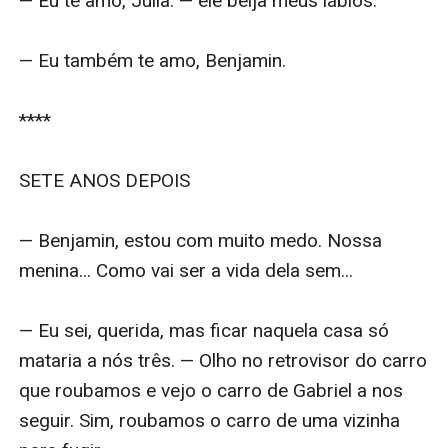
— Eu te amo, Júlia. — ele beija meus lábios.

— Eu também te amo, Benjamin.

****

SETE ANOS DEPOIS 

— Benjamin, estou com muito medo. Nossa 
menina... Como vai ser a vida dela sem...

— Eu sei, querida, mas ficar naquela casa só 
mataria a nós três. — Olho no retrovisor do carro 
que roubamos e vejo o carro de Gabriel a nos 
seguir. Sim, roubamos o carro de uma vizinha 