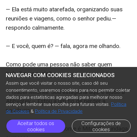
NAVEGAR COM COOKIES SELECIONADOS
Assim que você visitar o nosso site, caso dê seu
consentimento, usaremos cookies para nos permitir coletar
dados para estatísticas agregadas para melhorar nosso
serviço e lembrar sua escolha para futuras visitas.
Política
de Cookies
&
Política de Privacidade
Aceitar todos os
Configurações de
cookies
cookies