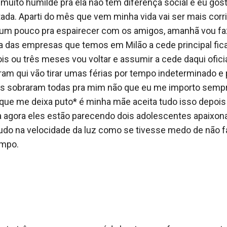
desse detalhe ele acha que sou mesmo uma garota de pro
 muito humilde pra ela não tem diferença social e eu gost
 como uma.

da. Aparti do mês que vem minha vida vai ser mais corrid
i um pouco pra espairecer com os amigos, amanhã vou fa
ão esqueceu que você vai me levar em casa? Não tenho co
a das empresas que temos em Milão a cede principal fica
tos menos vontade de ir para casa andando e ónibus só 
ois ou três meses vou voltar e assumir a cede daqui ofic
spera aí que já volto. - ele pensa em resmungar mais qua
ram qui vão tirar umas férias por tempo indeterminado e p
 eu estou indo ao banheiro ele se cala, ele sabe que não
s sobraram todas pra mim não que eu me importo sempre 
uando entro no banheiro me assusto um pouco com a figur
que me deixa puto* é minha mãe aceita tudo isso depois
la agora eles estão parecendo dois adolescentes apaixona
udo na velocidade da luz como se tivesse medo de não fa
mpo. 

da, principalmente o meu bumbum. É com certeza irei me


* será que você pode andar mais rápido c*****o? Já perd