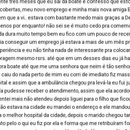
ele reclama pela segunda vez, desde que saímos da boat
nte três meses que eu saí da boate e confesso que esto
 dores no corpo.

obertas, meu novo emprego e minha mais nova amiga Bia
 que a vi.. estava com bastante medo mais graças a De
so andar mais rápido! E isso é culpa sua! Se tá com pres
enos por enquanto! não sei se é muito cedo pra comem
o pra ele com deboche e ele me olha com ódio - Eu não ia 
da dura muito tempo bem eu fico com um pouco de receio
o mínimo que você deveria fazer após ter me usado tanto.
ria conseguir um emprego já estava a mais de um mês pr
or, mais assim que termino de falar, sinto o meu coração
eriência e eu não tinha nada de interessante pra colocar n
r na minha direção com tanto ódio! Eu penso que ele vai
oragem mesmo rsrs. até que em um desses dias eu já havi
ele puxa o meu braço e saí me arrastando até o carro eu 
r pra boate até que me uma senhora que neim é tão senho
 a dor mais ele me cala somente com o olhar… É Isis',  p
 caiu do nada perto de mim eu corri de imediato fiz mas
 ponto forte do homem. Ele abre a porta e me joga lá de qu
pital e assim que a ambulância chegou pra levá-la eu fui ju
 ela pudesse receber o atendimento, assim que ela acordo
 você não…

tentei mais não atendeu depois liguei para o filho que fico
ão estava na cidade eu mandei o endereço e ele mandou
gabunda* eu estou fazendo demais por você deveria me a
ra o melhor hospital da cidade, depois o marido chegou t
ntão não testa a p***a* da minha paciência que eu não tol
to pelo o qui eu fiz por ela e forma que me retribuíram 