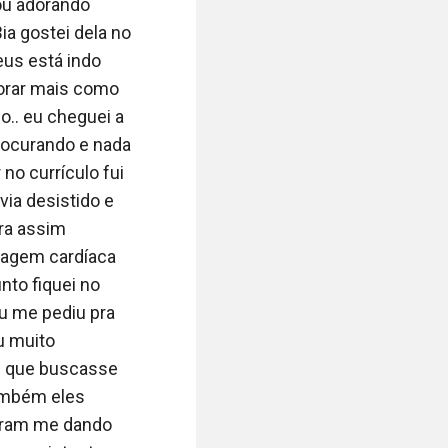
e estou andando 
u adorando 
 gostei dela no 
us está indo 
sa pode me levar 
orar mais como 
achar nada mau, 
.. eu cheguei a 
_ Tento manter 
ocurando e nada 
 acelerado. Ele 
o currículo fui 
 me carregar 
a desistido e 
dou um grito 
ra assim 
elo visto 
sagem cardíaca 
alquer jeito.

nto fiquei no 
u me pediu pra 
u muito 
 que buscasse 
gradecer por não 
ambém eles 
ero deboches! Me 
foram me dando 