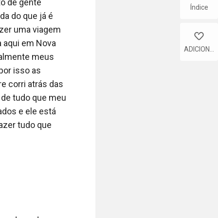
grama, já que 
o de gente 
Índice
a do que já é 
zer uma viagem 
like
ndições, 
 aqui em Nova 
ADICIONA
passa daqui duas 
ialmente meus 
R
ndo vê a 
or isso as 
 tenho condições 
corri atrás das 
a que vejo no 
 de tudo que meu 
dos e ele está 
zer tudo que 
 lembrar dele 
i tempo demais 