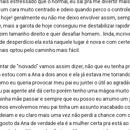
a por mais ao mesmo tempo, implorava para parar mais ele
is estressado que o normal, eu saí pra me divertir mais 
uentava mais as posições ele me deitou de ladinho e fi
 um cara muito centrado e odeio quando perco o control
ntenso a maneira como ele segurava o meu pescoço a voz
hoje! geralmente eu não me deixo envolver assim, semp
evando a loucura nós dois estávamos ofegantes, suados
, mais a garota de hoje conseguiu me destabilizar rapidin
s de alguns minutos chegamos ao clímax juntos, isso me
im tamanho direito e quer desafiar homem.. linda, incrive
 Eu virei para  o lado completamente exausta depois que 
e desperdício ela está naquele lugar é nova e com certez
mais optou pelo caminho mais fácil. 

 e foi pro banheiro sem me dizer uma palavra, não disse 
, eu estou tão exausta que nem mesmo me importei eu s
ntar de "noivado" vamos assim dizer, não que eu tenha pr
 casa.  

á estou com a Ana a dois anos e ela já estava me torrando 
mo eu queria provocar meu pai eu juntei o útil ao agradáve
dormindo quando ele saiu do banho com uma toalha na ci
 pai agente até dá certo porém tenho uma mágoa muito g
estiu calado e nem olhou para mim. Me levanto com dificu
 minha mãe passar e sempre que eu posso eu arrumo um je
odo dolorido quando vou passar ele segura o meu braço.

nos envolvemos meu pai tinha um assunto inacabado com 
odeiam e eu claro mais uma vez não perdi a chance com o
e passa sua conta e o valor que farei a transferência para 
osto da Ana de verdade ela é a mulher certa pra está ao 