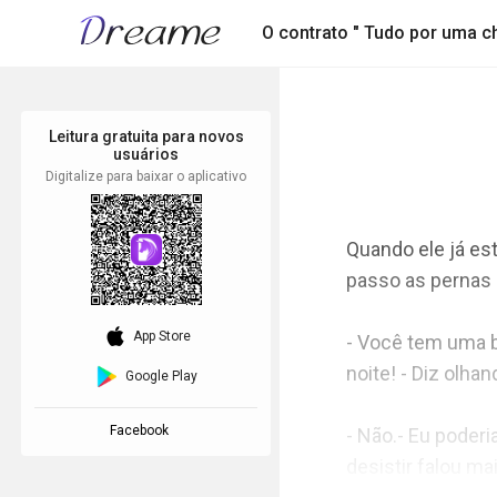
O contrato " Tudo por uma ch
Leitura gratuita para novos
usuários
Digitalize para baixar o aplicativo
Quando ele já es
passo as pernas e
download_ios
App Store
- Você tem uma b
noite! - Diz olha
Google Play
Facebook
- Não.- Eu poderi
desistir falou ma