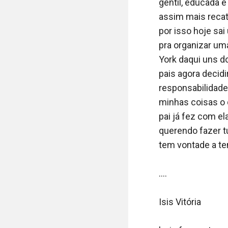
tinha esquecido 
gentil, educada e
eu realmente agi
assim mais recata
por isso hoje sa
- Calma aí bonit
pra organizar um
disposição e mui
York daqui uns d
horas então me e
pais agora decidi
maneira lenta que
responsabilidade
para ir assim. Q
minhas coisas o 
espelho. 

pai já fez com e
querendo fazer t
Que selvagem!

tem vontade a te
Estou toda marca
....

por muitos dias... 
Isis Vitória

- Mais que p***a