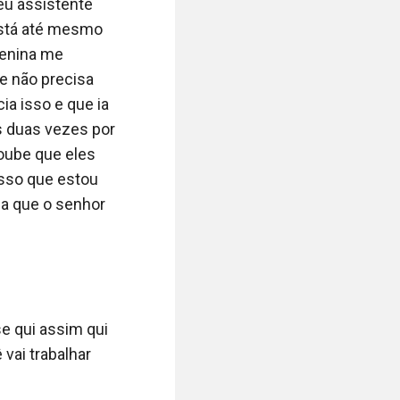
em c***l e frio 
u assistente 
eu passo o meu 
stá até mesmo 
ição para 
enina me 
e não precisa 
a isso e que ia 
e acordo sendo 
 duas vezes por 
édio. 

oube que eles 
sso que estou 
u nunca existi 
a que o senhor 
pito mulheres. 
a suficiente!

que quis não 
é claro que ele 
e qui assim qui 
deboche com o 
vai trabalhar 