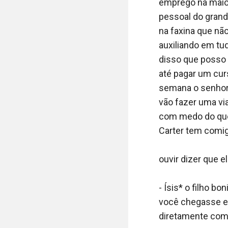
passa logo o ende
emprego na maior
de mais cedo está
pessoal do grand
endereço para el
na faxina que nã
discutir.

auxiliando em tud
disso que posso t
Vamos todo o ca
até pagar um cu
sacudida com mui
semana o senhor 
vão fazer uma via
- Tá entregue! A
com medo do que 
para você certo
Carter tem comig
Fiz uma transferê
ouvir dizer que 
- O quê? Não é mu
costumo cobrar p
- Ísis* o filho b
não vai acreditar
você chegasse era
qual ele está me 
diretamente com 