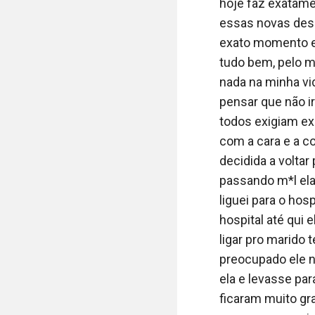
com você hoje - 
hoje faz exatame
devagar devido às
essas novas desc
exato momento em
- Não! Eu não pos
tudo bem, pelo m
no colo. - eu olh
nada na minha vi
na verdade, era 
pensar que não i
meu senso de hum
todos exigiam exp
começa a caminha
com a cara e a c
mais, na verdade 
decidida a volta
com o susto e com
passando m*l ela
paciência não é o
liguei para o hos
hospital até qui
- Tá maluco cara
ligar pro marido 
preocupado ele n
- Cala a boca va
ela e levasse pa
te deixar aqui, e
ficaram muito gra