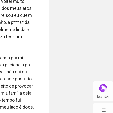
 não parou, 
voltei muito 
zemos mais uma 
e dos meus atos 
 rouca tudo 
re sou eu quem 
, completamente 
ho, a p***a* da 
smo, juntos. Que 
lmente linda e 
ele me soltou. 

a teria um 
nada e nem olhou 
ó preciso tomar 
essa pra mi 
a paciência pra 
l. não qui eu 
ntura ( gostoso 
rande por tudo 
ldade já que 
ito de provocar 
a família dela 
Escritor
 tempo fui 
você.  Eu já 
meu lado é doce, 
chap_list