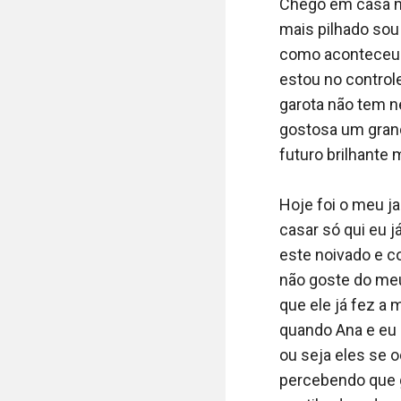
por ele, implorav
Chego em casa ma
quando já não ag
mais pilhado sou
rodada de sexo i
como aconteceu 
nele estava me l
estou no controle
excitados, depoi
garota não tem ne
conexão foi essa?
gostosa um grand
futuro brilhante 
Ele saiu da cama
na minha direção
Hoje foi o meu ja
um banho e ir para
casar só qui eu j
este noivado e co
Eu estava quase 
não goste do meu
de mais) ele se v
que ele já fez a
meu corpo está t
quando Ana e eu 
ou seja eles se 
- Estou saindo, m
percebendo que g