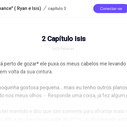
/
ance" ( Ryan e Isis)
capítulo 3
Conectar-se
2 Capítulo Isis
1623
Palavras
tá perto de gozar* ele puxa os meus cabelos me levando p
m volta da sua cintura.

oquinha gostosa pequena... mais eu tenho outros planos
ndo nos meus olhos. -  Responde uma coisa, já fez algum 
a ter mentido e dito que sim somente para afrontar mais 
is alto e eu já estou no auge do t***o… e olha que ele ain