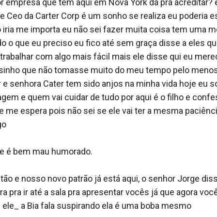
reço e eu quero você caladinha até chegar lá. _ ual o hom
 empresa que tem aqui em Nova York dá pra acreditar? e
 de volta pelo visto a única versão boa dele é na cama, 
e Ceo da Carter Corp é um sonho se realiza eu poderia e
e anotado sem nem mesmo abri a boca não to com dispos
o iria me importa eu não sei fazer muita coisa tem uma m
o o que eu preciso eu fico até sem graça disse a eles qu
rabalhar com algo mais fácil mais ele disse qui eu mereci
minho em silêncio e em algum momento eu durmo porqu
rsinho que não tomasse muito do meu tempo pelo menos
ta brutalidade e percebo que estamos na porta do meu pr
e senhora Cater tem sido anjos na minha vida hoje eu s
gem e quem vai cuidar de tudo por aqui é o filho e confe
gora vaza do meu carro e se me vê novamente algum dia e
me espera pois não sei se ele vai ter a mesma paciênci
? Não mantenho contato com pessoas como você e nem re
o

ncia para a sua conta de cinco mil dólares espero que sej
ele é bem mau humorado.

ito dinheiro! Sério não precisa, eu transei com você por
or isso._ eu acordei tão atordoada que responde sem ver 
onitão e nosso novo patrão já está aqui, o senhor Jorge diss
 em nada do que eu disse e a prova disse é o sorriso de 
 pra ir até a sala pra apresentar vocês já que agora você 
olhando agora.

ele_ a Bia fala suspirando ela é uma boba mesmo
