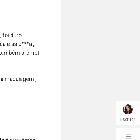
foi duro 
 e as p***a , 
 também prometi 
la maquiagem , 
Escritor
chap_list