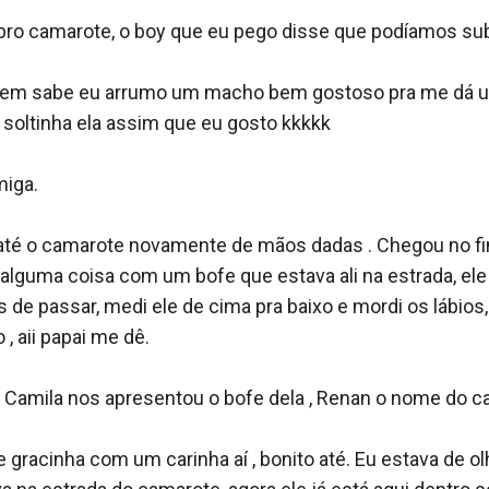
ro camarote, o boy que eu pego disse que podíamos subir
uem sabe eu arrumo um macho bem gostoso pra me dá um 
 soltinha ela assim que eu gosto kkkkk

iga.

é o camarote novamente de mãos dadas . Chegou no fina
lguma coisa com um bofe que estava ali na estrada, ele a
de passar, medi ele de cima pra baixo e mordi os lábios, 
, aii papai me dê. 

Camila nos apresentou o bofe dela , Renan o nome do cara
e gracinha com um carinha aí , bonito até. Eu estava de ol