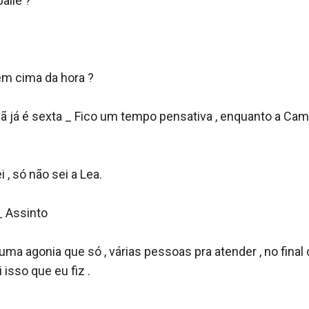
aile ?

m cima da hora ?

hã já é sexta _ Fico um tempo pensativa , enquanto a Cam
i , só não sei a Lea. 

 Assinto 

 uma agonia que só , várias pessoas pra atender , no final d
isso que eu fiz .
