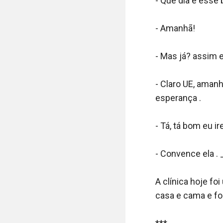
- Que dia é esse b
- Amanhã!

- Mas já? assim e
- Claro UE, aman
esperança . 

- Tá, tá bom eu ire
- Convence ela . _
A clínica hoje foi
casa e cama e foi 