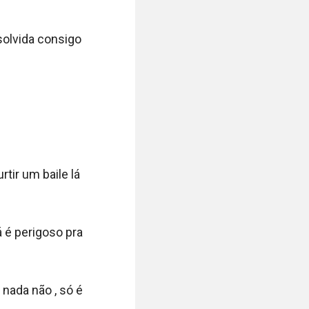
olvida consigo 
ir um baile lá 
 é perigoso pra 
ada não , só é 