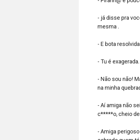
- Piranh@ é pouco
- já disse pra vo
mesma .

- E bota resolvid
- Tu é exagerada. 
- Não sou não! Ma
na minha quebrada
- Aí amiga não se
c*****o, cheio de 
- Amiga perigoso