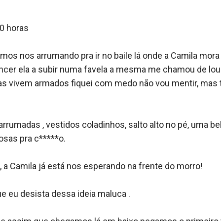
0 horas 

mos nos arrumando pra ir no baile lá onde a Camila mora , 
cer ela a subir numa favela a mesma me chamou de louca
as vivem armados fiquei com medo não vou mentir, mas
rumadas , vestidos coladinhos, salto alto no pé, uma be
sas pra c*****o.

 a Camila já está nos esperando na frente do morro!

 eu desista dessa ideia maluca .
