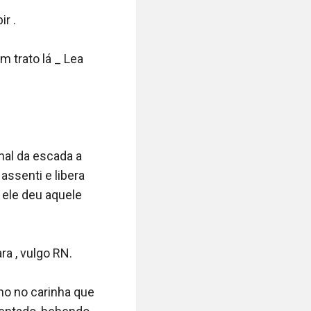
 .

trato lá _ Lea 
l da escada a 
ssenti e libera 
ele deu aquele 
 , vulgo RN. 

ho no carinha que 