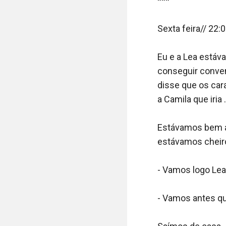
***

Sexta feira// 22:0
Eu e a Lea estáva
conseguir conven
disse que os car
a Camila que iria .

Estávamos bem ar
estávamos cheiro
- Vamos logo Lea,
- Vamos antes que