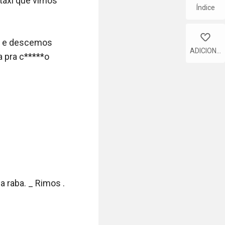
áxi que vimos 
Índice
like
s e descemos 
ADICIONA
 pra c*****o 
R
 raba. _ Rimos .
