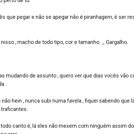
 perto de tu.

cês que pegar e não se apegar não é piranhagem, é ser res
a nisso , macho de todo tipo, cor e tamanho. _ Gargalho. 



s mudando de assunto , quero ver que dias vocês vão curt
 .

i não hein , nunca subi numa favela , fiquei sabendo que lá
traficantes.

 todo canto é, lá eles não mexem com ninguém assim do n