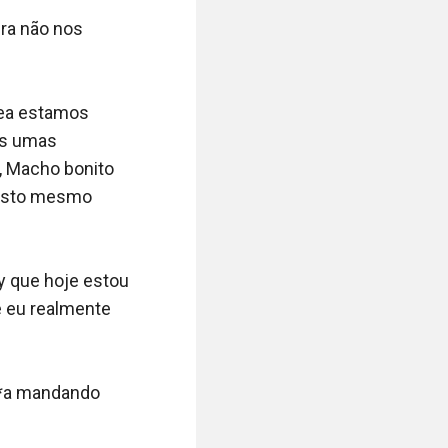
a não nos 
ea estamos 
s umas 
, Macho bonito 
gosto mesmo 
y que hoje estou 
 eu realmente 
*a mandando 