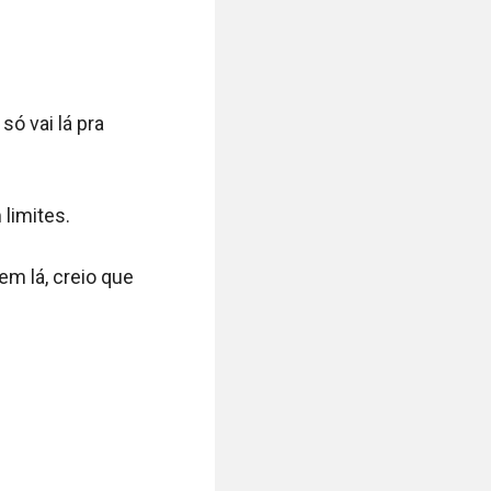
só vai lá pra 
limites.

m lá, creio que 