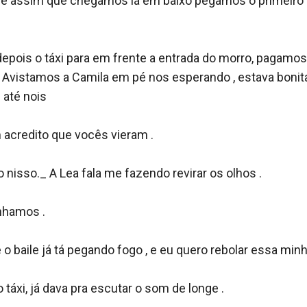
 e assim que chegamos lá em baixo pegamos o primeiro t
epois o táxi para em frente a entrada do morro, pagamo
 Avistamos a Camila em pé nos esperando , estava bonita
té nois 

acredito que vocês vieram .

 nisso._ A Lea fala me fazendo revirar os olhos .

nhamos .

o baile já tá pegando fogo , e eu quero rebolar essa minha
áxi, já dava pra escutar o som de longe .
