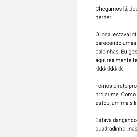
Chegamos lá, de
perder. 

O local estava l
parecendo umas 
calcinhas. Eu go
aqui realmente t
kkkkkkkkkk 

Fomos direto pro
pro crime. Como a
estou, um mais li
Estava dançando 
quadradinho , nas