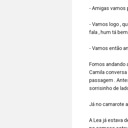
- Amigas vamos p
- Vamos logo , q
fala , hum tá bem
- Vamos então am
Fomos andando at
Camila conversa a
passagem . Antes 
sorrisinho de lado 
Já no camarote a 
A Lea já estava d