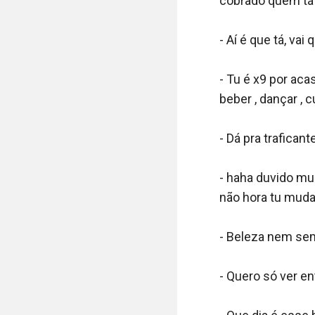
cobrado quem tá n
- Aí é que tá, va
- Tu é x9 por acas
beber , dançar , c
- Dá pra traficant
- haha duvido mui
não hora tu muda 
- Beleza nem semp
- Quero só ver ent