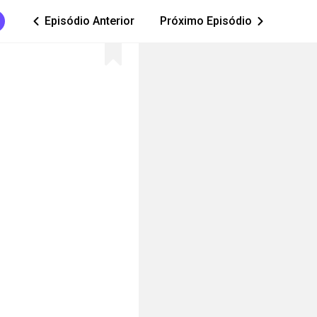
Episódio Anterior
Próximo Episódio
ic_arrow_left
ic_arrow_right