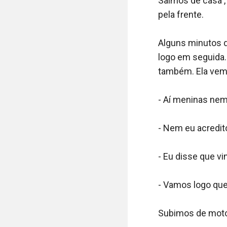
Saímos de casa ,
pela frente. 

Alguns minutos d
logo em seguida.
também. Ela vem a
- Aí meninas nem 
- Nem eu acredito
- Eu disse que vi
- Vamos logo que 
Subimos de moto t