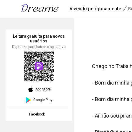
/
Vivendo perigosamente
Ba
Leitura gratuita para novos
usuários
Digitalize para baixar o aplicativo
Chego no Trabalho
- Bom dia minha ga
download_ios
App Store
- Bom dia minha p
Google Play
Facebook
- Aí não sou piran