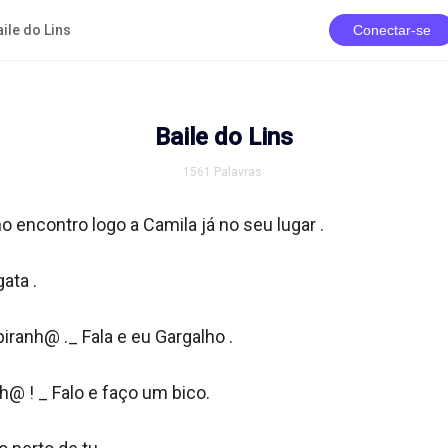
ile do Lins
Conectar-se
Baile do Lins
1561
Palavras
 encontro logo a Camila já no seu lugar .

ta .

iranh@ ._ Fala e eu Gargalho .

h@ ! _ Falo e faço um bico.
