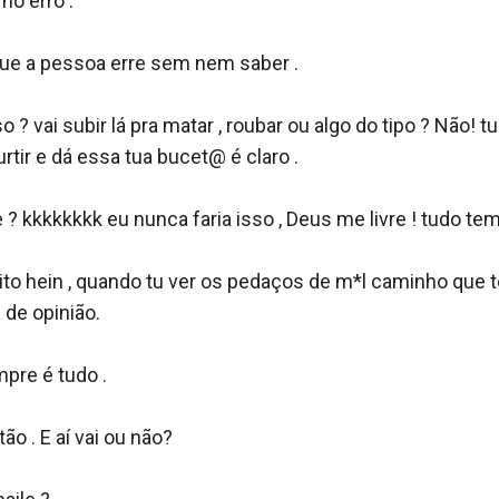
o erro .

i que a pessoa erre sem nem saber .

o ? vai subir lá pra matar , roubar ou algo do tipo ? Não! tu 
urtir e dá essa tua bucet@ é claro . 

e ? kkkkkkkk eu nunca faria isso , Deus me livre ! tudo tem 
to hein , quando tu ver os pedaços de m*l caminho que te
de opinião. 

re é tudo .

ão . E aí vai ou não?
