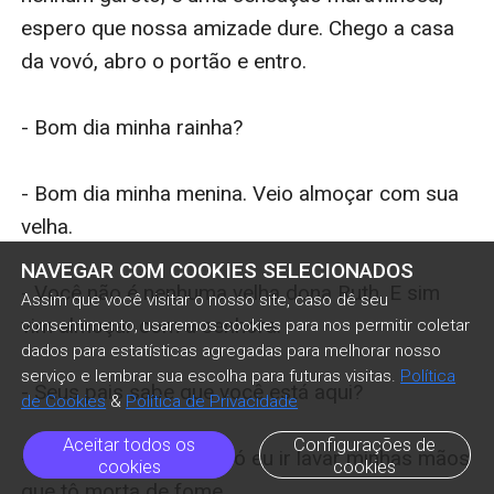
NAVEGAR COM COOKIES SELECIONADOS
Assim que você visitar o nosso site, caso dê seu
consentimento, usaremos cookies para nos permitir coletar
dados para estatísticas agregadas para melhorar nosso
serviço e lembrar sua escolha para futuras visitas.
Política
de Cookies
&
Política de Privacidade
Aceitar todos os
Configurações de
cookies
cookies