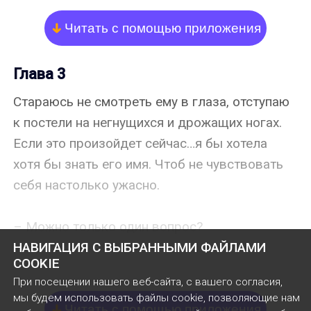
Читать с помощью приложения
arrow_down
Глава 3
Стараюсь не смотреть ему в глаза, отступаю 
к постели на негнущихся и дрожащих ногах. 
Если это произойдет сейчас…я бы хотела 
хотя бы знать его имя. Чтоб не чувствовать 
себя настолько ужасно. 

– Можно только один вопрос? 

НАВИГАЦИЯ С ВЫБРАННЫМИ ФАЙЛАМИ
COOKIE
– Вопросы задаю я.

При посещении нашего веб-сайта, с вашего согласия,
мы будем использовать файлы cookie, позволяющие нам
– Пожалуйста…только один.

Читать с помощью приложения
arrow_down