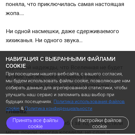
поняла, что приключилась самая настоящая 
жопа....

Ни одной насмешки, даже сдерживаемого 
хихиканья. Ни одного звука...

Уже догадываясь, но все же не оставляя 
НАВИГАЦИЯ С ВЫБРАННЫМИ ФАЙЛАМИ
COOKIE
дурацкой надежды, что Вселенная не будет 
При посещении нашего веб-сайта, с вашего согласия,
ко мне так жестока, подняла глаза, 
мы будем использовать файлы cookie, позволяющие нам
столкнувшись в упор с ярко зелёными...

собирать данные для агрегированной статистики, чтобы
улучшить наш сервис и запомнить ваш выбор при
будущих посещениях.
Политика использования файлов
cookie
&
Политика конфиденциальности
Глава2
Принять все файлы
Настройки файлов
Дорогая "мама"! Спасибо за то, что ростили 
cookie
cookie
меня, поили, иногда кормили, не сдав в 