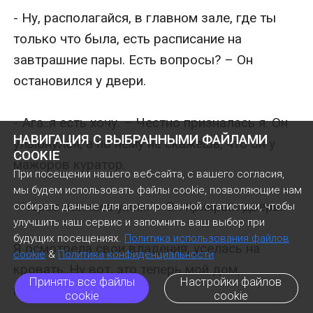
- Ну, располагайся, в главном зале, где ты 
только что была, есть расписание на 
завтрашние пары. Есть вопросы? – Он 
остановился у двери.

- Ага..я есть хочу. – Честно призналась я. Он 
НАВИГАЦИЯ С ВЫБРАННЫМИ ФАЙЛАМИ
улыбнулся, а по нему не скажешь, что он у 
COOKIE
мажоров куратор.

При посещении нашего веб-сайта, с вашего согласия,
мы будем использовать файлы cookie, позволяющие нам
- Через полчаса ужин. – Он прикрыл дверь.

собирать данные для агрегированной статистики, чтобы
улучшить наш сервис и запомнить ваш выбор при
будущих посещениях.
Политика использования файлов
Я осмотрела свои владения, уселась на 
cookie
&
Политика конфиденциальности
кровать..Ну вот, это теперь мой дом, 
Принять все файлы
Настройки файлов
привыкай Миша..

cookie
cookie