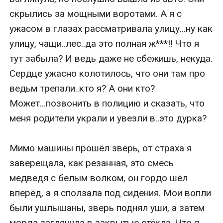
скрылись за мощными воротами. А я с 
ужасом в глазах рассматривала улицу...ну как 
улицу, чащи..лес..да это полная ж***!! Что я 
тут забыла? И ведь даже не сбежишь, некуда. 
Сердце ужасно колотилось, что они там про 
ведьм трепали..кто я? А они кто? 
Может...позвонить в полицию и сказать, что 
меня родители украли и увезли в..это дурка? 

Мимо машины прошёл зверь, от страха я 
заверещала, как резанная, это смесь 
медведя с белым волком, он гордо шёл 
вперёд, а я сползала под сидения. Мои вопли 
были ушлышаны, зверь поднял уши, а затем 
морда заглянула в закрытые стёкла. Что я 