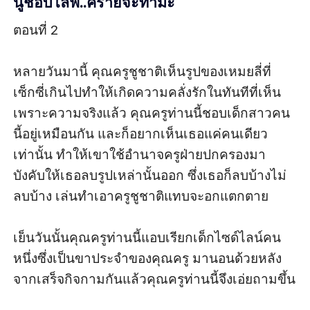
นู๋ชอบไลฟ์..ครายจะทำม่ะ
ตอนที่ 2

หลายวันมานี้ คุณครูชูชาติเห็นรูปของเหมยลี่ที่
เซ็กซี่เกินไปทำให้เกิดความคลั่งรักในทันทีที่เห็น 
เพราะความจริงแล้ว คุณครูท่านนี้ชอบเด็กสาวคน
นี้อยู่เหมือนกัน และก็อยากเห็นเธอแค่คนเดียว
เท่านั้น ทำให้เขาใช้อำนาจครูฝ่ายปกครองมา
บังคับให้เธอลบรูปเหล่านั้นออก ซึ่งเธอก็ลบบ้างไม่
ลบบ้าง เล่นทำเอาครูชูชาติแทบจะอกแตกตาย

เย็นวันนั้นคุณครูท่านนี้แอบเรียกเด็กไซด์ไลน์คน
หนึ่งซึ่งเป็นขาประจำของคุณครู มานอนด้วยหลัง
จากเสร็จกิจกามกันแล้วคุณครูท่านนี้จึงเอ่ยถามขึ้น
