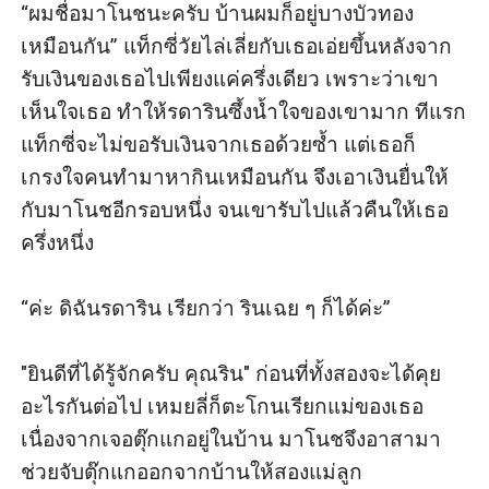
“ผมชื่อมาโนชนะครับ บ้านผมก็อยู่บางบัวทอง
เหมือนกัน” แท็กซี่วัยไล่เลี่ยกับเธอเอ่ยขึ้นหลังจาก
รับเงินของเธอไปเพียงแค่ครึ่งเดียว เพราะว่าเขา
เห็นใจเธอ ทำให้รดารินซึ้งน้ำใจของเขามาก ทีแรก
แท็กซี่จะไม่ขอรับเงินจากเธอด้วยซ้ำ แต่เธอก็
เกรงใจคนทำมาหากินเหมือนกัน จึงเอาเงินยื่นให้
กับมาโนชอีกรอบหนึ่ง จนเขารับไปแล้วคืนให้เธอ
ครึ่งหนึ่ง

“ค่ะ ดิฉันรดาริน เรียกว่า รินเฉย ๆ ก็ได้ค่ะ” 

"ยินดีที่ได้รู้จักครับ คุณริน" ก่อนที่ทั้งสองจะได้คุย
อะไรกันต่อไป เหมยลี่ก็ตะโกนเรียกแม่ของเธอ 
เนื่องจากเจอตุ๊กแกอยู่ในบ้าน มาโนชจึงอาสามา
ช่วยจับตุ๊กแกออกจากบ้านให้สองแม่ลูก
