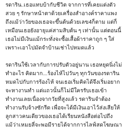
รดาริน..เธอแทบบ้ากับชีวิต จากการที่เคยแต่งตัว
สวย ๆ รักษาหน้าตาด้วยเครื่องสำอางค์ราคาแพง 
ถึงแม้ว่าวัยของเธอจะขึ้นต้นด้วยเลข4ก็ตาม แต่ก็
เหมือนเธอยังอายุแค่สามสิบต้น ๆ เท่านั้น แต่ตอนนี้
เธอไม่มีเงินแม้กระทั่งจะซื้อเสื้อผ้าราคาถูก ๆ ใส่ 
เพราะเอาไปมัดจำบ้านเช่าไปหมดแล้ว

รดารินใช้เวลากับการปรับตัวอยู่นาน เธอหยุดนิ่งไม่
ทำอะไร คิดมาก....ร้องไห้ไปวันๆ ทุกวันของรดาริน
หมดไปกับการร้องไห้ จนเธอเริ่มคิดได้จึงเริ่มอยาก
จะหางานทำ แต่แถวนั้นก็ไม่มีใครรับเธอเข้า
ทำงานเลยเนื่องจากวัยที่สูงแล้ว รดารินจำต้อง
ทำงานรับจ้างซักรีด เพื่อจะได้มีเงินเอาไว้ส่งเสียให้
ลูกสาวคนเดียวของเธอได้เรียนหนังสือต่อไปถึง
แม้ว่าเหมยลี่จะพอมีรายได้จากการไลฟ์สดโฆษณา