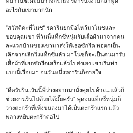
ที่มาโนชเคยมีน้ำใจกับเธอ รดารินจึงไม่กล้าพูด
อะไรกับเขามากนัก 

“สวัสดีค่ะพี่โนช” รดารินยกมือไหว้มาโนชและ
ขอบคุณเขา ที่วันนี้แท็กซี่หนุ่มรับเสื้อผ้ามาจากคน
ละแวกบ้านของเขามาส่งให้เธอซักรีด พอตกเย็น
เลิกจากเลิกวิ่งแท็กซี่แล้ว มาโนชก็จะเป็นคนมารับ
เสื้อผ้าที่เธอซักรีดเสร็จแล้วไปส่งเอง เขาเริ่มทำ
แบบนี้เรื่อยมา จนวันหนึ่งรดารินก็ตายใจ

“ดีครับริน..วันนี้พี่ว่างอยากมานั่งคุยไปด้วย....แล้วก็
ช่วยงานรินไปด้วยได้มั๊ยครับ” พูดจบแท็กซี่หนุ่มก็
วางตะกร้าที่เพิ่งขนลงมาได้เป็นตะกร้าแรก แล้ว
พลางหยิบตะกร้าต่อไป
