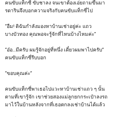
คนขับแท็กซี่ ขับชาลง จนเขาต้องเอ่ยถามขึ้นมา 
รดารินจึงบอกความจริงกับคนขับแท็กซี่ไป

“อืม! ดิฉันกำลังมองหาบ้านเช่าอยู่ค่ะ แถว
บางบัวทอง คุณพอจะรู้จักที่ไหนบ้างไหมค่ะ"

“อ๋อ...มีครับ ผมรู้จักอยู่ที่หนึ่ง เดี๋ยวผมพาไปครับ” 
คนขับแท็กซี่รีบบอก

“ขอบคุณค่ะ” 

คนขับแท็กซี่พาเธอไปแวะหาบ้านเช่าแถว ๆ นั้น
ตามที่เขารู้จัก เขาช่วยสองแม่ลูกยกกระเป๋าลงรถ
มาไว้ในบ้านหลังจากที่เธอตกลงเช่าบ้านได้แล้ว
