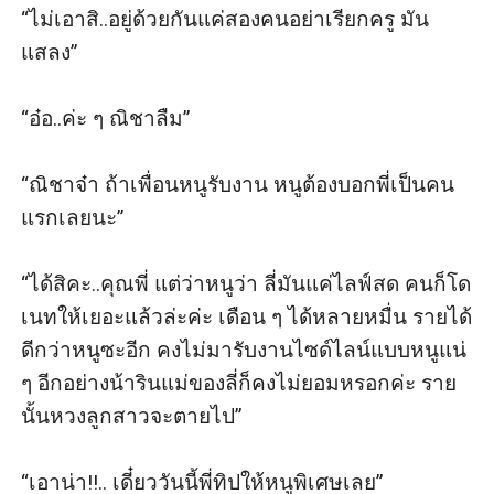
“ไม่เอาสิ..อยู่ด้วยกันแค่สองคนอย่าเรียกครู มัน
แสลง” 

“อ๋อ..ค่ะ ๆ ณิชาลืม” 

“ณิชาจ๋า ถ้าเพื่อนหนูรับงาน หนูต้องบอกพี่เป็นคน
แรกเลยนะ” 

“ได้สิคะ..คุณพี่ แต่ว่าหนูว่า ลี่มันแค่ไลฟ์สด คนก็โด
เนทให้เยอะแล้วล่ะค่ะ เดือน ๆ ได้หลายหมื่น รายได้
ดีกว่าหนูซะอีก คงไม่มารับงานไซด์ไลน์แบบหนูแน่ 
ๆ อีกอย่างน้ารินแม่ของลี่ก็คงไม่ยอมหรอกค่ะ ราย
นั้นหวงลูกสาวจะตายไป” 

“เอาน่า!!.. เดี๋ยววันนี้พี่ทิปให้หนูพิเศษเลย” 
