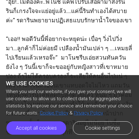
“อุ๊ย!..ไม่ต้องค่ะ..พี่โนช แค่พี่ไปรับเสื้อผ้ามาส่งริน 
รินก็เกรงใจจะแย่อยู่แล้ว....แค่นี้รินทำเองได้สบาย
ค่ะ" รดารินพยายามปฏิเสธแบบรักษาน้ำใจของเขา

“เออ!! พอดีวันนี้พี่อยากจะหยุดน่ะ เบื่อๆ วิ่งไปวิ่ง
มา...ลูกค้าก็ไม่ค่อยมี เปลืองน้ำมันเปล่า ๆ ....เหมยลี่
ไปเรียนแล้วเหรอจ๊ะ”  มาโนชรีบเอ่ยสวนทันควัน 
ยังไง ๆ วันนี้เขาก็จะขออยู่กับหญิงสาวที่เขาหมาย
ปอง ถ้าไม่ได้ครอบครองก็จะเสียให้คนอื่นไปแน่ ๆ 
WE USE COOKIES
เพราะรดารินสวยจนเขาแทบอดใจไม่ไหว แถมวัน
When you visit our website, if you give your consent, we will
ไหนที่รดารินไลฟ์สดกับลูกด้วยแล้ว หนุ่ม ๆ มาคอม
use cookies to allow us to collect data for aggregated
เม้นมาโดเนทมากมายจนทำให้เขาคิดมากและเริ่ม
statistics to improve our service and remember your choice
หวงเธอขึ้นมา ไม่ว่าจะเป็นร้านอาแปะหน้าปาก
for future visits.
Cookie Policy
&
Privacy Policy
ซอย รายนั้นก็แอบชอบรดารินอยู่ไม่น้อย ไปซื้อ
Accept all cookies
Cookie settings
ของใช้ทีไรก็ลดให้เธอทุกที
