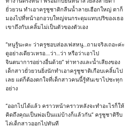
ทำงานตรงหน้า พร้อมกับยื่นหน้าสวยส่งสายตา
ยั่วยวน ทำเอาครูชูชาติกลืนน้ำลายเฮือกใหญ่ ตาก็
มองไปที่หน้าอกอวบใหญ่จนกระดุมแทบปริของเธอ 
เขาถึงกับเคลิ้มไม่เป็นตัวของตัวเอง

“หนูรู้นะคะ ว่าครูชอบส่องเฟสหนู...ถามจริงเถอะค่ะ 
ดูอย่างเดียวเหรอ....ว่า...ว่า หรือว่าเอาไป
จินตนาการอย่างอื่นด้วย” ท่าทางและน้ำเสียงของ
เด็กสาวยั่วยวนยิ่งนักทำเอาครูชูชาติเกือบเคลิ้มไป
เลย แต่ก็ต้องตกใจที่เด็กสาวคนนี้รู้ทันเขาไปซะทุก
อย่าง

“ออกไปได้แล้ว คราวหน้าคราวหลังจะทำอะไรก็ให้
คิดถึงคุณเป็นพ่อเป็นแม่บ้างก็แล้วกัน” ครูชูชาติรีบ
ไล่เด็กสาวออกไปทันที
