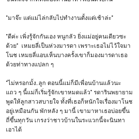
"มาจ๊ะ แต่แม่ไล่กลับไปทำงานตั้งแต่เช้าล่ะ"

"ดีค่ะ เพิ่งรู้จักกันเอง หนูกลัว ยิ่งแม่อยู่คนเดียวซะ
ด้วย"  เหมยลี่เป็นห่วงมารดา เพราะเธอไม่ไว้ใจมา
โนช เหมยลี่แอบเห็นบางครั้งเขาก็มองมารดาเธอ
ด้วยท่าทางแปลก ๆ 

"ไม่หรอกมั้ง..ลูก ตอนนี้แม่ก็มีเพื่อนบ้านแล้วนะ 
แถว ๆ นี้แม่ก็เริ่มรู้จักเขาหมดแล้ว" รดารินพยายาม
พูดให้ลูกสาวสบายใจ ทั้งที่เธอก็หนักใจเรื่องมาโนช
อยู่เหมือนกัน พักหลัง ๆ มานี้ เขามาหาเธอบ่อยขึ้น 
ถี่ขึ้นทุกวัน เกรงว่าชาวบ้านในระแวกนี้จะนินทา
เอาได้
