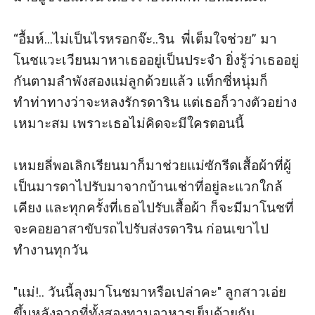
“อื้มห์...ไม่เป็นไรหรอกจ๊ะ..ริน  พี่เต็มใจช่วย” มา
โนชแวะเวียนมาหาเธออยู่เป็นประจำ ยิ่งรู้ว่าเธออยู่
กันตามลำพังสองแม่ลูกด้วยแล้ว แท็กซี่หนุ่มก็
ทำท่าทางว่าจะหลงรักรดาริน แต่เธอก็วางตัวอย่าง
เหมาะสม เพราะเธอไม่คิดจะมีใครตอนนี้

เหมยลี่พอเลิกเรียนมาก็มาช่วยแม่ซักรีดเสื้อผ้าที่ผู้
เป็นมารดาไปรับมาจากบ้านเช่าที่อยู่ละแวกใกล้
เคียง และทุกครั้งที่เธอไปรับเสื้อผ้า ก็จะมีมาโนชที่
จะคอยอาสาขับรถไปรับส่งรดาริน ก่อนเขาไป
ทำงานทุกวัน 

"แม่!.. วันนี้ลุงมาโนชมาหรือเปล่าคะ" ลูกสาวเอ่ย
ขึ้นหลังจากที่ทั้งสองทานอาหารเย็นด้วยกัน
