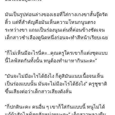
มันเป็นรูปท่อนล่างของเธอที่ใส่กางเกงขาสั้นจู๊ดรัด
ติ้ว แต่ที่สำคัญคือมันเห็นความโหนกนูนตรง
ระหว่างขา แถมเป็นร่องนูนเด่นที่ค่อนข้างชัดเจน 
เด็กสาวชำเลืองดูนิดหนึ่งก่อนจะทำสีหน้าเรียบเฉย

“ก็ไม่เห็นมีอะไรนี่คะ...คุณครูใครเขาก็แต่งชุดแบบ
นี้ไลฟ์สดกันทั้งนั้น หนูต้องทำมาหากินนะคะ” 

“มันจะไม่มีอะไรได้ยังไง ก็ดูสิมันแนบเนื้อจนเห็น
เป็นร่องแบบนั้น มันจะไม่มีอะไรได้ยังไง” ครูชูชาติ
ขึ้นเสียงต่อว่าเด็กสาวเสียงดังลั่น

“ก็ปกตินะคะ คนอื่น ๆ เขาก็ใส่กันแบบนี้ หนูไม่ได้
แก้ผ้าสักไลฟ์สดสักหน่อยนะคะ” เด็กสาวพลางยืน