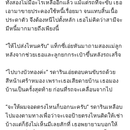
ทั้งสองไม่มีอะไรเหลืออีกแล้ว แม้แต่รถที่จะขับ เธอ
เอามาขายประคองใช้หนี้เรื่อยมา จนแทบสิ้นเนื้อ
ประดาตัว จึงต้องหนีไปตั้งหลัก เธอไม่คิดว่าสามีจะ
มีหนี้มากมายถึงเพียงนี้

“ให้ไปส่งไหนครับ” แท็กซี่เอ่ยหันมาถามสองแม่ลูก 
หลังจากช่วยเธอและลูกยกกระเป๋าขึ้นหลังรถเสร็จ

“ไปบางบัวทองค่ะ” รดารินเอ่ยตอบคนขับรถด้วย
สีหน้าเศร้าหมอง เพราะเธอเสียดายบ้าน เธอมอง
บ้านเป็นครั้งสุดท้าย ก่อนที่รถจะเคลื่อนจากไป

“จะให้ผมจอดตรงไหนก็บอกนะครับ” รดารินเหลือบ
ไปมองตามทางเพื่อว่าจะเจอป้ายตรงไหนติดให้เช่า
บ้างแต่ก็ยังไม่เห็นมีเลยสักที่ เธอพยายามบอกให้