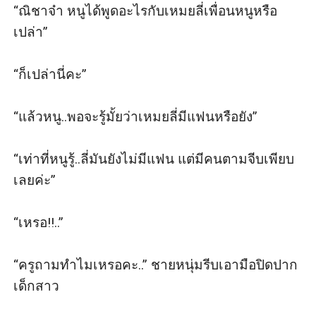
“ณิชาจ๋า หนูได้พูดอะไรกับเหมยลี่เพื่อนหนูหรือ
เปล่า” 

“ก็เปล่านี่คะ” 

“แล้วหนู..พอจะรู้มั้ยว่าเหมยลี่มีแฟนหรือยัง” 

“เท่าที่หนูรู้..ลี่มันยังไม่มีแฟน แต่มีคนตามจีบเพียบ
เลยค่ะ” 

“เหรอ!!..” 

“ครูถามทำไมเหรอคะ..” ชายหนุ่มรีบเอามือปิดปาก
เด็กสาว
