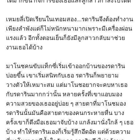
ได้มากขึ้น กิจการของเธอและลูกสาวกำลังไปได้ดี 

เหมยลี่เปิดเรียนในเทอมสอง....รดารินจึงต้องทำงาน
เพียงลำพังแต่ก็ไม่หนักหนามากเพราะมีเครื่องผ่อน
แรงแล้ว อีกทั้งตอนเย็นก็ยังมีลูกสาวกลับมาช่วย
งานเธอได้บ้าง

มาโนชคนขับแท็กซี่เริ่มเข้าออกบ้านของรดาริน
บ่อยขึ้น เขาเริ่มสนิทกับเธอ รดารินก็พยายาม
วางตัวให้เหมาะสม แต่มาโนชอยากจะคบหาเธอ
กับรดารินมากกว่านั้น หลายครั้งที่เขาแอบมอง
ความสวยของเธออยู่บ่อย ๆ สายตาที่มาโนชมอง
รดารินนั้นมันคือสายตาของคนกระหายหื่น บาง
ครั้งเขาก็ดึงมือเธอมาจับบ้าง แกล้งมานั่งใกล้ ๆ เธอ
บ้าง ทำให้รดารินเองก็เริ่มรู้สึกอึดอัด แต่ด้วยความ