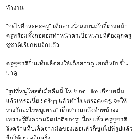
ทำงาน

“อะไรอีกล่ะคะครู” เด็กสาวนั่งลงบนเก้าอี้ตรงหน้า
ครูพร้อมทั้งกอดอกทำหน้าตาเบื่อหน่ายที่ต้องถูกครู
ชูชาติเรียกพบอีกแล้ว

ครูชูชาติยื่นแท็บเล็ตส่งให้เด็กสาวดู เธอก็หยิบขึ้น
มาดู

“รูปที่หนูโพสต์เมื่อคืนนี้ โห!!ยอด Like เกือบหมื่น
แล้วเหรอเนี้ย!! คริๆๆ แล้วทำไมเหรอคะครู..จะให้
รางวัลอะไรหนูเหรอ” เด็กสาวแกล้งทำหน้างง
เพราะรู้ถึงความผิดปกติของรูปนี้อยู่แล้ว ครูชูชาติ
จึงคว้าแท็บเล็ตจากมือของเธอแล้วก็ซูมไปที่รูปแล้ว
ยื่นให้เธอดูอีกครั้ง
