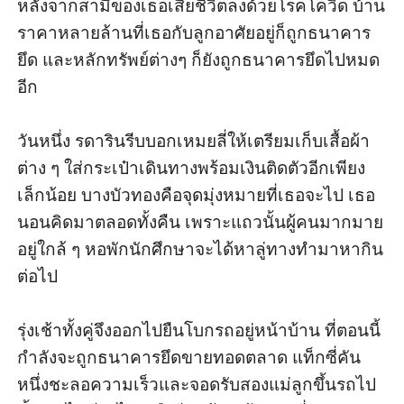
หลังจากสามีของเธอเสียชีวิตลงด้วยโรคโควิด บ้าน
ราคาหลายล้านที่เธอกับลูกอาศัยอยู่ก็ถูกธนาคาร
ยึด และหลักทรัพย์ต่างๆ ก็ยังถูกธนาคารยึดไปหมด
อีก

วันหนึ่ง รดารินรีบบอกเหมยลี่ให้เตรียมเก็บเสื้อผ้า
ต่าง ๆ ใส่กระเป๋าเดินทางพร้อมเงินติดตัวอีกเพียง
เล็กน้อย บางบัวทองคือจุดมุ่งหมายที่เธอจะไป เธอ
นอนคิดมาตลอดทั้งคืน เพราะแถวนั้นผู้คนมากมาย 
อยู่ใกล้ ๆ หอพักนักศึกษาจะได้หาลู่ทางทำมาหากิน
ต่อไป

รุ่งเช้าทั้งคู่จึงออกไปยืนโบกรถอยู่หน้าบ้าน ที่ตอนนี้
กำลังจะถูกธนาคารยึดขายทอดตลาด แท็กซี่คัน
หนึ่งชะลอความเร็วและจอดรับสองแม่ลูกขึ้นรถไป 