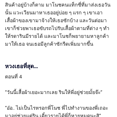
สินค้าอยู่บ้างก็ตาม มาโนชคนแท็กซี่ที่มาส่งเธอวัน
นั้น แวะเวียนมาหาเธออยู่บ่อย ๆ แรก ๆ เขาเอา
เสื้อผ้าของเขามาจ้างให้เธอซักบ้าง และวันต่อมา
เขาก็ช่วยพาเธอขับรถไปรับเสื้อผ้าตามที่ต่าง ๆ ทำ
ให้รดารินมีรายได้ และมาโนชก็พยายามหาลูกค้า
มาให้เธอ จนเธอมีลูกค้าซักรีดเพิ่มมากขึ้น

หวงเธอที่สุด...
ตอนที่ 4

“วันนี้เสื้อผ้าเยอะมากเลย รินให้พี่อยู่ช่วยมั้ยจ๊ะ” 

“อ๋อ.. ไม่เป็นไรหรอกพี่โนช พี่ไปทำงานของพี่เถอะ 
มาอยู่ช่วยแต่ริน เดี๋ยวรายได้พี่ก็หายหมดนะสิ” 
