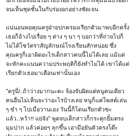
นักเรียนซึ่งมันไม่เรียบร้อย เพราะกระดุมมันปริออก
จนเห็นชุดชั้นในกับร่องอกอย่างชัดเจน 

แน่นอนพอคุณครูฝ่ายปกครองเรียกตัวมาพบอีกครั้ง 
เธอก็อ้างไปเรื่อย ๆ ต่าง ๆ นา ๆ บอกว่าที่ถ่ายไปก็
ไม่ได้โชว์ตราสัญลักษณ์โรงเรียนสักหน่อย ซึ่ง
คุณครูก็เอาผิดอะไรเด็กสาวคนนี้ไม่ได้เลย แม้แต่
จะหักคะแนนความประพฤติก็ยังทำไม่ได้ เขาได้แต่
เรียกตัวเธอมาเตือนเท่านั้นเอง

“ครูนี่!..ถ้าว่างมากนะคะ จ้องจับผิดแต่หนูคนเดียว 
คนอื่นไม่เห็นจะว่าอะไรบ้างเลย หนูก็แค่โพสต์เล่น 
ๆ ขำ ๆ ไปเมื่อวานเอง วันนี้ก็โดนเรียกตัวซะ
แล้ว...หว้า!! แย่จัง” พูดจบเด็กสาวก็กระตุกยิ้มตรง
มุมปาก แล้วค่อยๆ ลุกขึ้น เอามือยันตัวตรงโต๊ะ