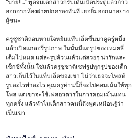
“บาย!!...” พูดจบเด็กสาวก็รีบเดินเปิดประตูแล้วก้าว
ออกจากห้องฝ่ายปกครองทันที เธอยิ้มออกมาอย่าง
ผู้ชนะ 

ครูชูชาติถอนหายใจหยิบแท๊บเล็ตขึ้นมาดูครู่หนึ่ง 
แล้วเปิดแกลอรี่รูปภาพ ในนั้นมีแต่รูปของเหมยลี่
เต็มไปหมด แต่ละรูปล้วนแล้วแต่สวยๆ น่ารักและ
เซ็กซี่ทั้งนั้น ใช่แล้วครูชูชาติเซฟรูปทุกรูปของเด็ก
สาวเก็บไว้ในแท็บเล็ตของเขา ไม่ว่าเธอจะโพสต์
รูปอะไรทำอะไร คุณครูท่านนี้ก็จะไปคอมเม้นให้ทุก
โพส แต่เขาจะใช้เฟสอวตารในการคอมเม้นแทน
ทุกครั้ง แล้วทำไมเด็กสาวคนนี้ถึงพูดเหมือนรู้ว่า
เป็นเขา
