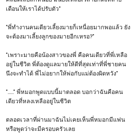
เดือนให้เราได้ปรับตัว"

"พี่ทำงานคนเดียวเลี้ยงมายก็เหนื่อยมากพอแล้ว ยัง
จะต้องมาเลี้ยงลูกของมายอีกเหรอ?" 

"เพราะมายคือน้องสาวของพี่ คือคนเดียวที่พี่เหลือ
อยู่ในชีวิต พี่ต้องดูแลมายให้ดีที่สุดเท่าที่พี่ชายคน
นึงจะทำได้ พี่ไม่อยากให้พ่อกับแม่ต้องผิดหวัง" 

"....." พี่หมอกพูดแบบนี้มาตลอด บอกว่าฉันคือคน
เดียวที่หลงเหลืออยู่ในชีวิต 

ตลอดเวลาที่ผ่านมาฉันไม่เคยเห็นพี่หมอกมีแฟน
หรือพูดว่าจะมีครอบครัวเลย 
