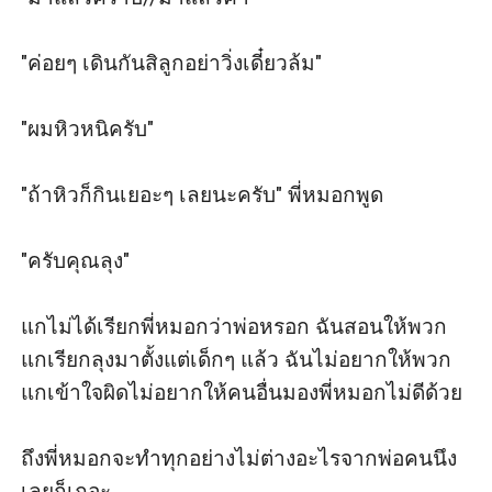
"ค่อยๆ เดินกันสิลูกอย่าวิ่งเดี๋ยวล้ม" 

"ผมหิวหนิครับ"

"ถ้าหิวก็กินเยอะๆ เลยนะครับ" พี่หมอกพูด

"ครับคุณลุง" 

แกไม่ได้เรียกพี่หมอกว่าพ่อหรอก ฉันสอนให้พวก
แกเรียกลุงมาตั้งแต่เด็กๆ แล้ว ฉันไม่อยากให้พวก
แกเข้าใจผิดไม่อยากให้คนอื่นมองพี่หมอกไม่ดีด้วย 

ถึงพี่หมอกจะทำทุกอย่างไม่ต่างอะไรจากพ่อคนนึง
เลยก็เถอะ 
