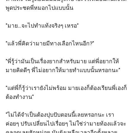
พูดประชดพี่หมอกไปแบบนั้น 

"มาย...จะไปทำแท้งจริงๆ เหรอ"

"แล้วพี่คิดว่ามายมีทางเลือกไหนอีก?"

"พี่รู้ว่ามันเป็นเรื่องยากสำหรับมาย แต่พี่อยากให้
มายคิดดีๆ พี่ไม่อยากให้มายทำแบบนั้นหรอกนะ"

"แต่พี่ก็รู้ว่าเรายังไม่พร้อม มายเองก็ต้องเรียนพี่เองก็
ต้องทำงาน"

"ไม่ได้จำเป็นต้องปุบปับตอนนี้เลยหรอกนะ เรา
ค่อยๆ ปรับเปลี่ยนไปเรื่อยๆ ไม่ใช่ว่ามายท้องแล้วจะ
คลอดเลยสักหน่อย มันยังเหลือเวลาอีกตั้งหลาย