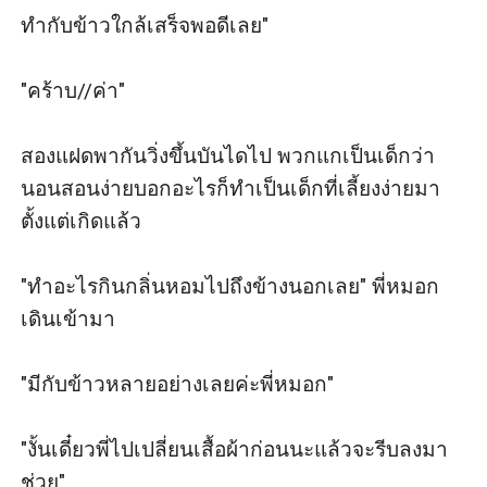
ทำกับข้าวใกล้เสร็จพอดีเลย"

"คร้าบ//ค่า" 

สองแฝดพากันวิ่งขึ้นบันไดไป พวกแกเป็นเด็กว่า
นอนสอนง่ายบอกอะไรก็ทำเป็นเด็กที่เลี้ยงง่ายมา
ตั้งแต่เกิดแล้ว 

"ทำอะไรกินกลิ่นหอมไปถึงข้างนอกเลย" พี่หมอก
เดินเข้ามา 

"มีกับข้าวหลายอย่างเลยค่ะพี่หมอก" 

"งั้นเดี๋ยวพี่ไปเปลี่ยนเสื้อผ้าก่อนนะแล้วจะรีบลงมา
ช่วย"
