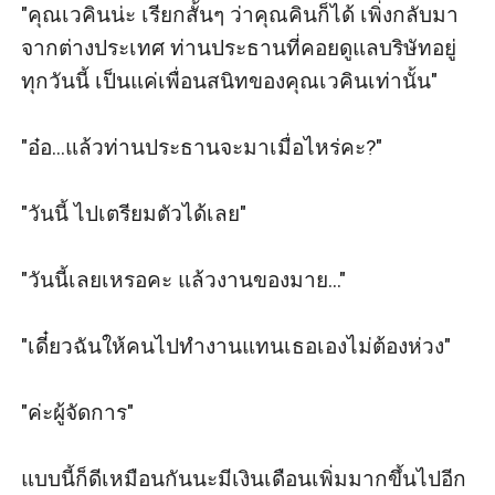
"คุณเวคินน่ะ เรียกสั้นๆ ว่าคุณคินก็ได้ เพิ่งกลับมา
จากต่างประเทศ ท่านประธานที่คอยดูแลบริษัทอยู่
ทุกวันนี้ เป็นแค่เพื่อนสนิทของคุณเวคินเท่านั้น"

"อ๋อ...แล้วท่านประธานจะมาเมื่อไหร่คะ?"

"วันนี้ ไปเตรียมตัวได้เลย"

"วันนี้เลยเหรอคะ แล้วงานของมาย..."

"เดี๋ยวฉันให้คนไปทำงานแทนเธอเองไม่ต้องห่วง"

"ค่ะผู้จัดการ" 

แบบนี้ก็ดีเหมือนกันนะมีเงินเดือนเพิ่มมากขึ้นไปอีก