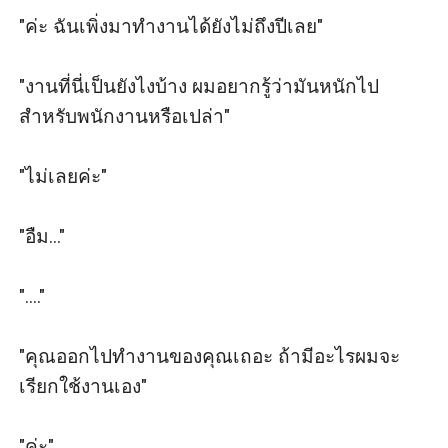
"ค่ะ ฉันเพิ่งมาทำงานได้ยังไม่ถึงปีเลย" 

"งานที่นี่เป็นยังไงบ้าง ผมอยากรู้ว่ามันหนักไป
สำหรับพนักงานหรือเปล่า"

"ไม่เลยค่ะ"

"อืม..." 

"...."

"คุณออกไปทำงานของคุณเถอะ ถ้ามีอะไรผมจะ
เรียกใช้งานเอง"

"ค่ะ" 
