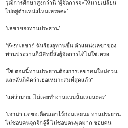
วุฒิการศึกษาสูงกว่านี้ "ผู้จัดการจะให้มายเปลี่ยน
ไปอยู่ตำแหน่งไหนเหรอคะ"

"เลขาของท่านประธาน"

"ห๊ะ!? เลขา!" ฉันร้องอุทานขึ้น ตำแหน่งเลขาของ
ท่านประธานก็มีสิทธิ์สั่งผู้จัดการได้ไม่ใช่เหรอ 

"ใช่ ตอนนี้ท่านประธานต้องการเลขาคนใหม่ด่วน 
และฉันก็คิดว่าเธอเหมาะสมที่สุดแล้ว"

"แต่ว่ามาย...ไม่เคยทำงานแบบนั้นเลยนะคะ"

"เอาน่า แต่ขอเตือนเอาไว้ก่อนเลยนะ ท่านประธาน
ไม่ชอบคนจุกจิกจู้จี้ ไม่ชอบคนพูดมาก ชอบคน