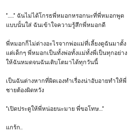
"....." ฉันไม่ได้โกรธพี่หมอกหรอกนะที่พี่หมอกพูด
แบบนั้นใส่ ฉันเข้าใจความรู้สึกพี่หมอกดี 

พี่หมอกก็ไม่ต่างอะไรจากพ่อแม่ที่เลี้ยงดูฉันมาตั้ง
แต่เด็กๆ พี่หมอกเป็นทั้งพ่อทั้งแม่ทั้งพี่เป็นทุกอย่าง
ให้ฉันหมดจนฉันเติบโตมาได้ทุกวันนี้ 

เป็นฉันต่างหากที่ผิดเองทำเรื่องน่าอับอายทำให้พี่
ชายต้องผิดหวัง 

"เปิดประตูให้พี่หน่อยนะมาย พี่ขอโทษ..."

แกร้ก..
