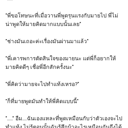
"พี่ขอโทษนะที่เมื่อวานพี่พูดรุนแรงกับมายไป พี่ไม่
น่าพูดให้มายคิดมากแบบนั้นเลย" 

"ช่างมันเถอะค่ะเรื่องมันผ่านมาแล้ว" 

"พี่เคารพการตัดสินใจของมายนะ แต่พี่ก็อยากให้
มายคิดดีๆ เชื่อพี่อีกสักครั้งนะ"

"พี่คิดว่ามายจะไปทำแท้งเหรอ?"

"ก็ที่มายพูดมันทำให้พี่คิดแบบนี้"

"....." อืม....ฉันเองแหละที่พูดเหมือนกับว่าตัวเองจะไป
ทำแท้ง ไม่รู้ตอนนั้นฉันรู้สึกบ้าอะไรเหมือนกันถึงได้