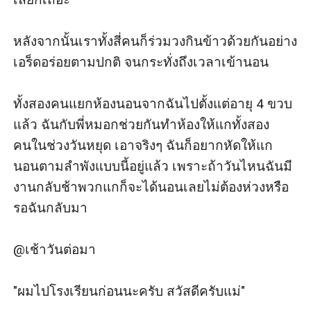
หลังจากนั้นเราทั้งสี่คนก็ร่วมวงกินข้าวด้วยกันอย่าง
เอร็ดอร่อยตามปกติ จนกระทั่งถึงเวลาเข้านอน 

ทั้งสองคนแยกห้องนอนจากฉันไปตั้งแต่อายุ 4 ขวบ
แล้ว ฉันกับพี่หมอกช่วยกันทำห้องให้แกทั้งสอง
คนในช่วงวันหยุด เอาจริงๆ ฉันก็อยากหัดให้แก
นอนตามลำพังแบบนี้อยู่แล้ว เพราะถ้าวันไหนฉันมี
งานกลับช้าพวกแกก็จะได้นอนเลยไม่ต้องห่วงหรือ
รอฉันกลับมา 

@เช้าวันต่อมา 

"ผมไปโรงเรียนก่อนนะครับ สวัสดีครับแม่"
