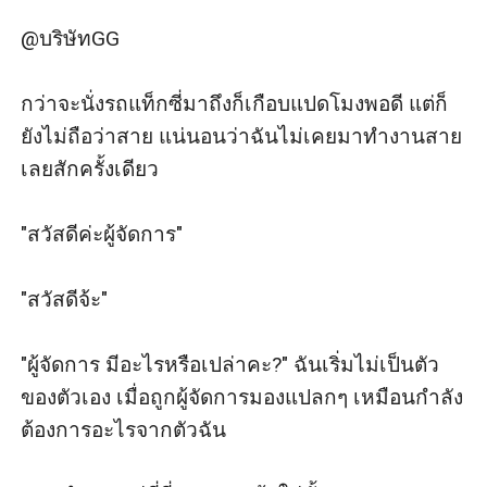
@บริษัทGG

กว่าจะนั่งรถแท็กซี่มาถึงก็เกือบแปดโมงพอดี แต่ก็
ยังไม่ถือว่าสาย แน่นอนว่าฉันไม่เคยมาทำงานสาย
เลยสักครั้งเดียว 

"สวัสดีค่ะผู้จัดการ"

"สวัสดีจ้ะ" 

"ผู้จัดการ มีอะไรหรือเปล่าคะ?" ฉันเริ่มไม่เป็นตัว
ของตัวเอง เมื่อถูกผู้จัดการมองแปลกๆ เหมือนกำลัง
ต้องการอะไรจากตัวฉัน 
