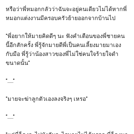
หรือว่าพี่หมอกกลัวว่าฉันจะอยู่คนเดียวไม่ได้หากพี่
หมอกแต่งงานมีครอบครัวย้ายออกจากบ้านไป 

"พี่อยากให้มายคิดดีๆ นะ ฟังคำเตือนของพี่ชายคน
นี้อีกสักครั้ง พี่รู้จักมายดีพี่เป็นคนเลี้ยงมายมาเอง
กับมือ พี่รู้ว่าน้องสาวของพี่ไม่ใช่คนใจร้ายใจดำ
ขนาดนั้น"

"....."

"มายจะฆ่าลูกตัวเองลงจริงๆ เหรอ"

"....."
