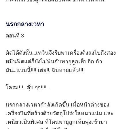
นรกกลางเวหา
ตอนที่ 3

คิดได้ดังนั้น...เทวินจึงรีบพาเครื่องดิ่งลงไปถึงสอง
หมื่นฟิตแต่ก็ยังไม่พ้นกับพายุลูกเห็บอีก ถ้า
มัน...แบบนี้!!!! เฮ่ย!!..ฉิบหายแล้ว!!!!

โครม!!!...ตุ๊บ ๆๆ!!!!...

นรกกลางเวหากำลังเกิดขึ้น เมื่อหน้าต่างของ
เครื่องบินที่สร้างด้วยวัตถุโปร่งใสหนาแน่น และ
เหนียวเป็นพิเศษ ที่โดนพายุลูกเห็บพุ่งเข้ามา