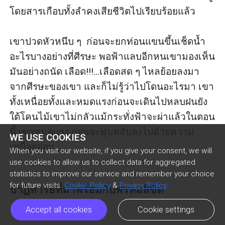
โดยสารเกือบทั้งลำคงเสียชีวิตไปเรียบร้อยแล้ว 

เขาปวดหัวหนึบ ๆ  ก่อนจะยกท่อนแขนขึ้นเช็ดน้ำ
อะไรบางอย่างที่ศีรษะ พอฟ้าแลบอีกหนเขามองเห็น
มันอย่างถนัด เลือด!!!...เลือดสด ๆ ไหลย้อยลงมา
จากศีรษะของเขา และก็ไม่รู้ว่าไปโดนอะไรมา เขา
ทั้งเหนื่อยทั้งและหมดแรงก่อนจะเดินไปหลบฝนยัง
ใต้โคนไม้เขาไม่กลัวแม้กระทั่งฟ้าจะผ่าแล้วในตอน
นี้ เขาหมดแรง ก่อนจะฟุบหลับลงไปด้วยความ
WE USE COOKIES
เหนื่อยอ่อน

When you visit our website, if you give your consent, we will
use cookies to allow us to collect data for aggregated
statistics to improve our service and remember your choice
for future visits.
Cookie Policy
&
Privacy Policy
ปาฏิหาริย์ที่มาพร้อมกับพรหมลิขิต
ตอนที่ 5

Accept all cookies
Cookie settings