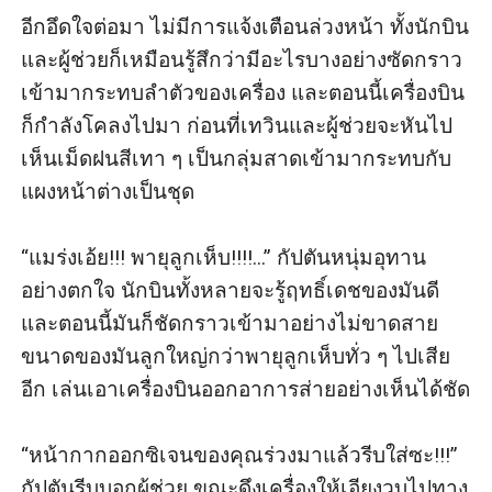
อีกอึดใจต่อมา ไม่มีการแจ้งเตือนล่วงหน้า ทั้งนักบิน
และผู้ช่วยก็เหมือนรู้สึกว่ามีอะไรบางอย่างซัดกราว
เข้ามากระทบลำตัวของเครื่อง และตอนนี้เครื่องบิน
ก็กำลังโคลงไปมา ก่อนที่เทวินและผู้ช่วยจะหันไป
เห็นเม็ดฝนสีเทา ๆ เป็นกลุ่มสาดเข้ามากระทบกับ
แผงหน้าต่างเป็นชุด

“แมร่งเอ้ย!!! พายุลูกเห็บ!!!!...” กัปตันหนุ่มอุทาน
อย่างตกใจ นักบินทั้งหลายจะรู้ฤทธิ์เดชของมันดี 
และตอนนี้มันก็ชัดกราวเข้ามาอย่างไม่ขาดสาย 
ขนาดของมันลูกใหญ่กว่าพายุลูกเห็บทั่ว ๆ ไปเสีย
อีก เล่นเอาเครื่องบินออกอาการส่ายอย่างเห็นได้ชัด

“หน้ากากออกซิเจนของคุณร่วงมาแล้วรีบใส่ซะ!!!” 
กัปตันรีบบอกผู้ช่วย ขณะดึงเครื่องให้เอียงวูบไปทาง