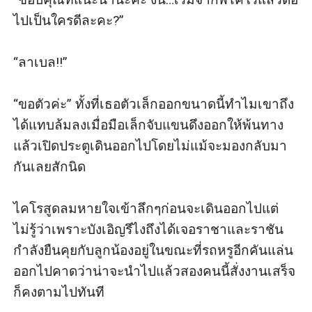
ไปเป็นใครดีละคะ?”

“ลาเบล!!”

“ขอตัวค่ะ” ทั้งที่เธอตัวเล็กออกขนาดนี้ทำไมเขาถึง
ได้แทบล้มลงเมื่อมือเล็กจับแขนดึงออกให้พ้นทาง
แล้วเปิดประตูเดินออกไปโดยไม่แม้จะมองกลับมา
กันเลยสักนิด 

ไคโรสูดลมหายใจเข้าลึกๆก่อนจะเดินออกไปแต่
ไม่รู้ว่าเพราะบังเอิญรึไงถึงได้เจอราชาและราชัน
กำลังยืนคุยกับลูกน้องอยู่ในขณะที่รถหรูอีกคันแล่น
ออกไปคาดว่าน่าจะนำไปแล้วสองคนนี้สั่งงานเสร็จ
ก็คงตามไปทันที 
