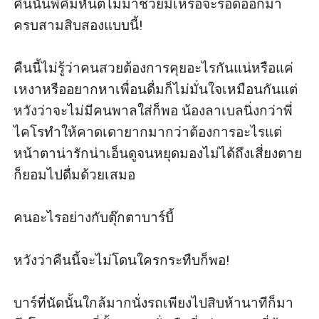
คืนนั้นพี่คิมหันต์ไม่มาช่วยมีเหรอจะรอดออกมา
ครบสามสิบสองแบบนี้! 

คืนนี้ไม่รู้ว่าคนสวยต้องการคุยอะไรกันแน่หรือแค่
เหงาหรืออยากหาเพื่อนดื่มก็ไม่มั่นใจเหมือนกันแต่
หวังว่าจะไม่มีคนพาลใส่ก็พอ น้องลาเบลนิ่งกว่าพี่
ไคโรทำให้คาดเดายากมากว่าต้องการอะไรแต่
หน้าตาน่ารักน่าเอ็นดูจนหยุดมองไม่ได้ถึงเสี่ยงตาย
ก็ยอมไปดื่มด้วยเสมอ 

คนอะไรอย่างกับตุ๊กตาบาร์บี้ 

หวังว่าคืนนี้จะไม่โดนใครกระทืบก็พอ!

บาร์ที่นัดนั้นใกล้มากนั่งรถเพียงไปสิบห้านาทีก็มา