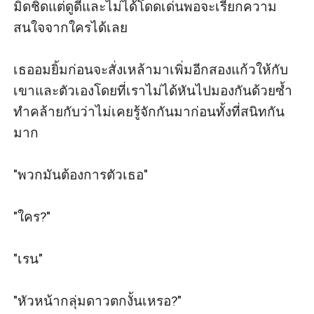
มิดชิดแต่ดูดีและไม่ได้โดดเด่นพอจะเรียกความ
สนใจจากใครได้เลย  

เธออมยิ้มก่อนจะสั่งเหล้ามาเพิ่มอีกสองแก้วให้กับ
เขาและตัวเองโดยที่เราไม่ได้หันไปมองกันด้วยซ้ำ
ทำคล้ายกับว่าไม่เคยรู้จักกันมาก่อนทั้งที่สนิทกัน
มาก

"พวกมันต้องการตัวเธอ"

"ใคร?"

"เรน"

"หัวหน้ากลุ่มดาวตกงั้นเหรอ?"
