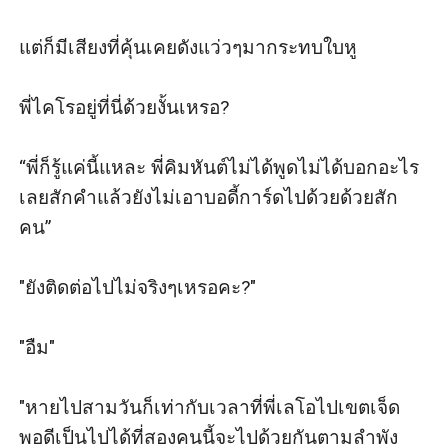
แต่ก็มีเสียงที่คุ้นเคยดังแว่วๆมากระทบใบหู 

พี่ไคโรอยู่ที่นี่ด้วยงั้นเหรอ?

“พี่ก็รู้แค่นี้แหละ พี่คิมหันต์ไม่ได้พูดไม่ได้บอกอะไร
เลยสักคำแล้วยังไม่เอาบอดี้การ์ดไปด้วยด้วยสัก
คน”

"ยังติดต่อไปไม่จริงๆเหรอคะ?"

"อืม"

"หายไปสามวันก็เท่ากับเวลาที่พี่เลโอไปเขตเจ็ด
พอดีเป็นไปได้ที่สองคนนี้จะไปด้วยกันตามลำพัง