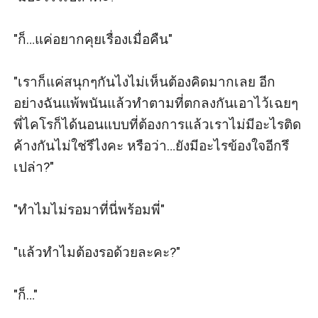
"ก็…แค่อยากคุยเรื่องเมื่อคืน"

"เราก็แค่สนุกๆกันไงไม่เห็นต้องคิดมากเลย อีก
อย่างฉันแพ้พนันแล้วทำตามที่ตกลงกันเอาไว้เฉยๆ 
พี่ไคโรก็ได้นอนแบบที่ต้องการแล้วเราไม่มีอะไรติด
ค้างกันไม่ใช่รึไงคะ หรือว่า…ยังมีอะไรข้องใจอีกรึ
เปล่า?"

"ทำไมไม่รอมาที่นี่พร้อมพี่"

"แล้วทำไมต้องรอด้วยละคะ?"

"ก็…"
