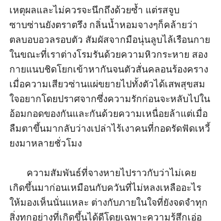
เหตุผลและไม่ควรจะนึกถึงด้วยซ้ำ แต่รสจูบ
ซาบซ่านยังตราตรึง กลิ่นน้ำหอมจางๆก็คล้ายว่า
ตลบอบอวลรอบตัว สัมผัสจากมือนุ่นลูบไล้เรือนกาย
ในขณะที่เราต่างโรมรันด้วยความหิวกระหาย สอง
กายแนบชิดโยกเข้าหากันจนตัวสั่นคลอนร้องคราง
เมื่อความเสียวซ่านแผ่ขยายไปทั้งตัวได้เสพสุขสม
ใจอยากโดยปราศจากซึ่งความรักก่อนจะหลับไปใน
อ้อมกอดของกันและกันด้วยความเหนื่อยล้าแต่เมื่อ
ลืมตาขึ้นมากลับว่างเปล่าไร้เงาคนที่กอดรัดฟัดเหวี้
ยงมาหลายชั่วโมง 

       ความสัมพันธ์ที่จางหายไปราวกับว่าไม่เคย
เกิดขึ้นมาก่อนเหมือนกับควันที่ไม่หลงเหลืออะไร
ให้มองเห็นนั่นแหละ ต่างกับภายในใจที่ยังจดจำทุก
สิ่งทุกอย่างที่เกิดขึ้นได้ดีโดยเฉพาะความรู้สึกเอ่อ