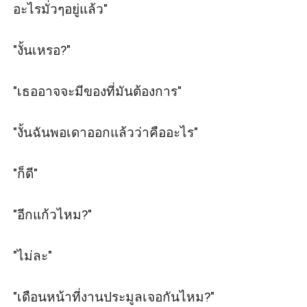
อะไรมั่วๆอยู่แล้ว"

"งั้นเหรอ?"

"เธออาจจะมีของที่มันต้องการ"

"งั้นฉันพอเดาออกแล้วว่าคืออะไร"

"ก็ดี"

"อีกแก้วไหม?"

"ไม่ละ"

"เดือนหน้าที่งานประมูลเจอกันไหม?"
