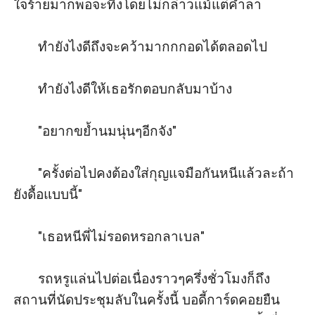
ใจร้ายมากพอจะทิ้งโดยไม่กล่าวแม้แต่คำลา

       ทำยังไงดีถึงจะคว้ามากกกอดได้ตลอดไป  

       ทำยังไงดีให้เธอรักตอบกลับมาบ้าง 

       "อยากขย้ำนมนุ่นๆอีกจัง" 

       "ครั้งต่อไปคงต้องใส่กุญแจมือกันหนีแล้วละถ้า
ยังดื้อแบบนี้"

       "เธอหนีพี่ไม่รอดหรอกลาเบล"

       รถหรูแล่นไปต่อเนื่องราวๆครึ่งชั่วโมงก็ถึง
สถานที่นัดประชุมลับในครั้งนี้ บอดี้การ์ดคอยยืน