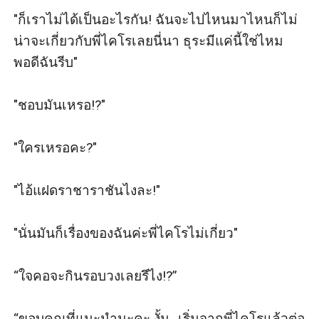
"ก็เราไม่ได้เป็นอะไรกัน! ฉันจะไปไหนมาไหนก็ไม่
น่าจะเกี่ยวกับพี่ไคโรเลยนี่นา ธุระมีแค่นี้ใช่ไหม
พอดีฉันรีบ"

"ชอบมันเหรอ!?"

"ใครเหรอคะ?"

"ไอ้แฝดราชาราชันไงละ!"

"นั่นมันก็เรื่องของฉันค่ะพี่ไคโรไม่เกี่ยว"

“ใจคอจะกินรอบวงเลยรึไง!?”

“ขอบคุณที่แนะนำนะคะ งั้น…เริ่มจากพี่ไคโรแล้วต่อ