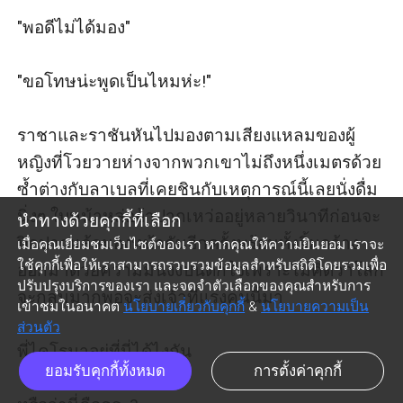
"พอดีไม่ได้มอง"

"ขอโทษน่ะพูดเป็นไหมห่ะ!" 

ราชาและราชันหันไปมองตามเสียงแหลมของผู้
หญิงที่โวยวายห่างจากพวกเขาไม่ถึงหนึ่งเมตรด้วย
ซ้ำต่างกับลาเบลที่เคยชินกับเหตุการณ์นี้เลยนั่งดื่ม
นิ่งๆ ใบหน้าหล่ออ้าปากเหว่ออยู่หลายวินาทีก่อนจะ
นำทางด้วยคุกกี้ที่เลือก
ปิดปากแล้วมองหน้ากันอีกครั้งพร้อมทั้งยิ้มกว้าง
เมื่อคุณเยี่ยมชมเว็บไซต์ของเรา หากคุณให้ความยินยอม เราจะ
ใช้คุกกี้เพื่อให้เราสามารถรวบรวมข้อมูลสำหรับสถิติโดยรวมเพื่อ
ออกมาด้วยความมึนงงปนตกใจเพราะไม่คิดว่าโลก
ปรับปรุงบริการของเรา และจดจำตัวเลือกของคุณสำหรับการ
จะกลมมากพอจะส่งเจ้าที่แรงคนนี้มา 

เข้าชมในอนาคต
นโยบายเกี่ยวกับคุกกี้
&
นโยบายความเป็น
ส่วนตัว
พี่ไคโรมาอยู่ที่นี่ได้ไงกัน 

ยอมรับคุกกี้ทั้งหมด
การตั้งค่าคุกกี้