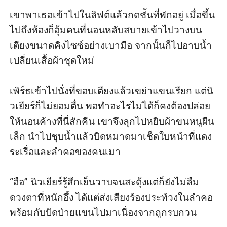
เขาพาเธอเข้าไปในลิฟต์แล้วกดชั้นที่พักอยู่ เมื่อขึ้น
ไปถึงห้องก็อุ้มคนที่นอนหลับสบายเข้าไปวางบน
เตียงขนาดคิงไซซ์อย่างเบามือ จากนั้นก็ไปอาบน้ำ
เปลี่ยนเสื้อผ้าชุดใหม่

เพิร์ธเข้าไปนั่งที่ขอบเตียงแล้วเขย่าแขนเรียก แต่นิ
วเยียร์ก็ไม่ยอมตื่น พอทำอะไรไม่ได้ก็คงต้องปล่อย
ให้นอนค้างที่นี่สักคืน เขาจึงลุกไปหยิบผ้าขนหนูผืน
เล็ก นำไปชุบน้ำแล้วบิดหมาดมาเช็ดใบหน้าที่แดง
ระเรื่อและลำคอของคนเมา

“อือ” นิวเยียร์รู้สึกเย็นวาบจนสะดุ้งแต่ก็ยังไม่ลืม
ดวงตาที่หนักอึ้ง ได้แต่ส่งเสียงร้องประท้วงในลำคอ 
พร้อมกับปัดป่ายแขนไปมาเนื่องจากถูกรบกวน
