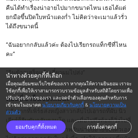
คืนได้ทำเรื่องน่าอายไปมากขนาดไหน เธอได้แต่
ยกมือขึ้นปิดใบหน้าแดงก่ำ ไม่คิดว่าจะเมาแล้วรั่ว
ได้ถึงขนาดนี้

“ฉันอยากกลับแล้วค่ะ ต้องไปเรียกรถแท็กซีที่ไหน
คะ” 

“กินข้าวเสร็จแล้วเดี๋ยวผมไปส่ง”

นำทางด้วยคุกกี้ที่เลือก
เมื่อคุณเยี่ยมชมเว็บไซต์ของเรา หากคุณให้ความยินยอม เราจะ
ใช้คุกกี้เพื่อให้เราสามารถรวบรวมข้อมูลสำหรับสถิติโดยรวมเพื่อ
ตอนที่ 3 เป็นของผมนะ
ปรับปรุงบริการของเรา และจดจำตัวเลือกของคุณสำหรับการ
เข้าชมในอนาคต
นโยบายเกี่ยวกับคุกกี้
&
นโยบายความเป็น
หลังจากที่เพิร์ธส่งหญิงสาวกลับไปเอารถที่ผับ นิว
ส่วนตัว
เยียร์ก็รีบขับกลับคอนโด และเมื่อไปถึงห้องก็วิ่งไปที่
ยอมรับคุกกี้ทั้งหมด
การตั้งค่าคุกกี้
หน้ากระจกเพื่อส่องดูสภาพอันน่าอับอายของตัวเอง 