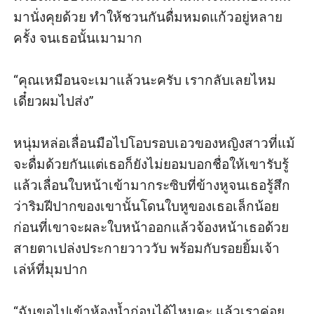
มานั่งคุยด้วย ทำให้ชวนกันดื่มหมดแก้วอยู่หลาย
ครั้ง จนเธอนั้นเมามาก

“คุณเหมือนจะเมาแล้วนะครับ เรากลับเลยไหม 
เดี๋ยวผมไปส่ง” 

หนุ่มหล่อเลื่อนมือไปโอบรอบเอวของหญิงสาวที่แม้
จะดื่มด้วยกันแต่เธอก็ยังไม่ยอมบอกชื่อให้เขารับรู้ 
แล้วเลื่อนใบหน้าเข้ามากระซิบที่ข้างหูจนเธอรู้สึก
ว่าริมฝีปากของเขานั้นโดนใบหูของเธอเล็กน้อย 
ก่อนที่เขาจะผละใบหน้าออกแล้วจ้องหน้าเธอด้วย
สายตาเปล่งประกายวาววับ พร้อมกับรอยยิ้มเจ้า
เล่ห์ที่มุมปาก

“ฉันขอไปเข้าห้องน้ำก่อนได้ไหมคะ แล้วเราค่อย