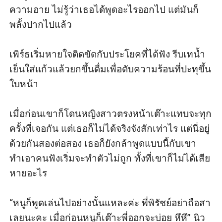
ความอาย ไม่รู้ว่าเธอได้พูดอะไรออกไป แต่มันก็
พลั้งปากไปแล้ว

เพิร์ธเริ่มหายใจติดขัดกับประโยคที่ได้ฟัง รีบเทน้ำ
เย็นใส่แก้วแล้วยกขึ้นดื่มเพื่อดับความร้อนที่ปะทุขึ้น
ใบหน้า

เมื่อก่อนเขาก็โดนหญิงสาวตรงหน้าเต๊าะแทบจะทุก
ครั้งที่เจอกัน แต่เธอก็ไม่ได้จริงจังสักเท่าไร แต่นี่อยู่
ด้วยกันสองต่อสอง เธอก็ยังกล้าพูดแบบนี้กับเขา 
ทำเอาคนฟังเริ่มจะทำตัวไม่ถูก ทั้งที่เขาก็ไม่ได้เสีย
หายอะไร

“หนูก็พูดเล่นไปอย่างนั้นแหละค่ะ พี่พิรัชย์อย่าถือสา
เลยนะคะ เมื่อก่อนหนูก็เต๊าะพี่ออกจะบ่อย หึหึ” นิว