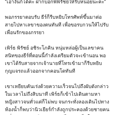
“เอางั้นก็ได้ค่ะ ฝากบอกพี่พิรัชย์ให้รีบหน่อยนะคะ” 

พอภรรยาตอบรับ ธีร์ก็รีบหยิบโทรศัพท์ขึ้นมาต่อ
สายไปหาเลขาของตนทันที เพื่อขอรบกวนให้ไปรับ
เพื่อนรักของภรรยา

เพิร์ธ พิรัชย์ อชิระโภคิน หนุ่มหล่อผู้เป็นเลขาคน
สนิทของธีร์ที่ตอนนี้กำลังเตรียมตัวจะเข้านอน พอ
เขาได้รับสายจากเจ้านายที่โทรเข้ามาก็รีบหยิบ
กุญแจรถแล้วออกจากคอนโดทันที

เขาเหยียบคันเร่งด้วยความเร็วจนไปถึงผับดังกล่าว
ในเวลาไม่ถึงสิบนาที เพิร์ธก็เข้าไปเดินตามหา
หญิงสาวจนทั่วแต่ก็ไม่พบ จนกระทั่งลองเดินไปทาง
ห้องน้ำก็พบว่านิวเยียร์กำลังถูกประคองด้วยชายคน