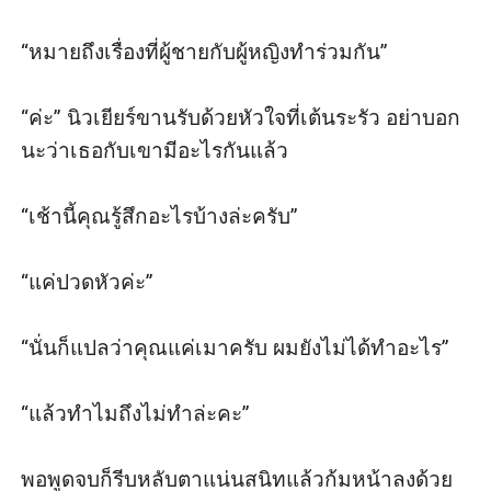
“หมายถึงเรื่องที่ผู้ชายกับผู้หญิงทำร่วมกัน” 

“ค่ะ” นิวเยียร์ขานรับด้วยหัวใจที่เต้นระรัว อย่าบอก
นะว่าเธอกับเขามีอะไรกันแล้ว

“เช้านี้คุณรู้สึกอะไรบ้างล่ะครับ” 

“แค่ปวดหัวค่ะ” 

“นั่นก็แปลว่าคุณแค่เมาครับ ผมยังไม่ได้ทำอะไร” 

“แล้วทำไมถึงไม่ทำล่ะคะ” 

พอพูดจบก็รีบหลับตาแน่นสนิทแล้วก้มหน้าลงด้วย