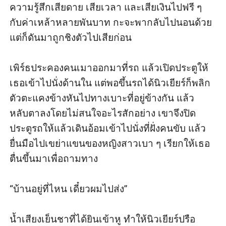
ความรู้สึกเสียดาย เสียเวลา และเสียเงินไปฟรี ๆ 
กับค่าเหล้าหลายพันบาท กะจะพากลับไปนอนด้วย 
แต่ก็ดันมาถูกชิงตัวไปเสียก่อน

เพิร์ธประคองคนเมาออกมาที่รถ แล้วเปิดประตูให้
เธอเข้าไปนั่งด้านใน แต่พอขึ้นรถได้นิวเยียร์ก็พลิก
ตัวตะแคงข้างหันไปทางเบาะที่อยู่ข้างกัน แล้ว
หลับตาลงโดยไม่สนใจอะไรสักอย่าง เขาจึงปิด
ประตูรถให้แล้วเดินอ้อมเข้าไปนั่งที่ฝั่งคนขับ แล้ว
ยื่นมือไปเขย่าแขนของหญิงสาวเบา ๆ เรียกให้เธอ
ตื่นขึ้นมาเพื่อถามทาง

“บ้านอยู่ที่ไหน เดี๋ยวผมไปส่ง” 

น้ำเสียงเย็นชาที่ได้ยินเข้าหู ทำให้นิวเยียร์ปรือ