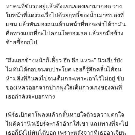
หาคนที่ขับรถอยู่แล้วดึงแขนของเขามากอด วาง
ใบหน้าที่แดงระเรื่อไปด้วยฤทธิ์ของน้ำเมาซบลงที่
แขน แล้วหันมองถนนด้านหน้าที่พอจะจำได้ว่ามัน
คือทางแยกที่จะไปคอนโดของเธอ แล้วยกมือข้าง
ซ้ายชี้ออกไป

“ถึงแยกข้างหน้าก็เลี้ยว อึก อึก แหวะ” นิวเยียร์ยัง
ไม่ทันได้ตอบจนจบประโยค เธอก็รู้สึกคลื่นไส้จน
ห้ามสิ่งที่กินลงไปจนเต็มกระเพาะเอาไว้ไม่อยู่ ขับ
ของเหลวออกจากปากพุ่งใส่เต็มกางเกงของคนที่
เธอกำลังจะบอกทาง

เพิร์ธเบิกตาโพลงแล้วกลั้นหายใจด้วยความตกใจ 
ไม่คิดว่านิวเยียร์จะกล้าอ้วกใส่เขา แถมทางที่จะไป
เธอก็ยังไม่ทันได้บอก เพราะหลังจากที่เธออาเจียน