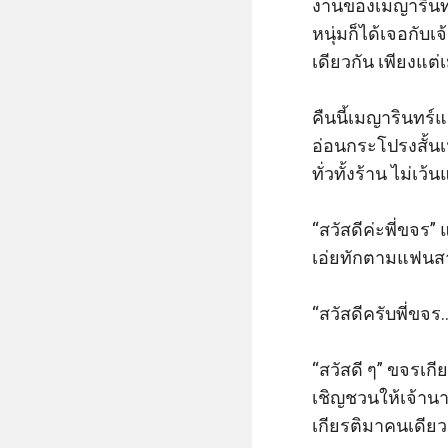
งานของเมญารินทร์
หนุ่มก็ได้เจอกับ
เดียวกัน เพียงแต่
คืนนี้เมญารินทร์
อ่อนกระโปรงสั้น
ทั่วทั้งร้าน ไม่เว
“สวัสดีค่ะพี่ขจร”
เอ่ยทักตามแฟนส
“สวัสดีครับพี่ขจร
“สวัสดี ๆ” ขจรเก
เชิญชวนให้เจ้านา
เกียรติมาคนเดียว