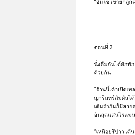
“อืมใช่ เขายกลูกค้
ตอนที่ 2 

นั่งดื่มกันได้สัก
ด้วยกัน

“ร้านนี้เค้าเปิด
ญารินทร์สัมผัสได้
เต้นรำกันก็มีสาย
อันสุดแสนโรแมนต
“เหนื่อยรึป่าว เต