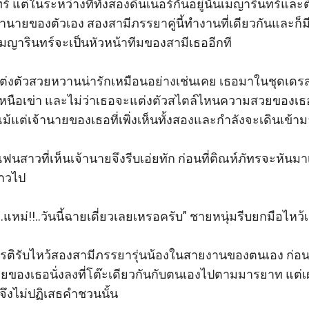
 แต่ในระหว่างที่ทั้งสองดินเนอร์กันอยู่นั้นเมญารินทร์แล
เจ้านายของตัวเอง สองสามีภรรยาคู่นี้ทำงานที่เดียวกันและก็
เมญารินทร์จะเป็นหัวหน้าทีมของสามีเธออีกที

แต่งตัวสวยหวานน่ารักเหมือนอย่างเช่นเคย เธอมาในชุดเดรส
เหนือเข่า และไม่ว่าเธอจะแต่งตัวสไตล์ไหนความสวยของเธ
้นแม้แต่เจ้านายของเธอที่เพิ่งเห็นทั้งสองและกำลังจะเดินเข้าม
 แฟนสาวที่เห็นเจ้านายจึงรีบเอ่ยทัก ก่อนที่ติณห์ภัทรจะหัน
าวไป

...แหม่!!..วันนี้ฉายเดี่ยวเลยเหรอครับ” ชายหนุ่มรีบยกมือไหว้เ
ียรติรับไหว้สองสามีภรรยารุ่นน้องในสายงานของตนเอง ก่อน
ยของเธอนั่งลงที่โต๊ะเดียวกันกับตนเองไปตามมารยาท แต่เผ
จึงไม่ปฏิเสธคำชวนนั้น
