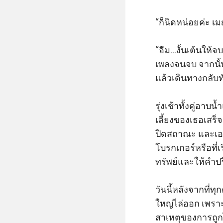
“ก็นิดหน่อยค่ะ เ
“อืม...งั้นเต้นใ
เพลงจนจบ จากนั้น
แล้วเดินทางกลับทันท
รุ่งเช้าทั้งคู่อา
เลี้ยงของเธอเสร็จ
ปิดสถาณะ และเอาไ
โบรกเกอร์หรือที่เร
ทรัพย์และให้คำป
วันนี้หลังจากที่ท
ใหญ่ไล่ออก เพราะ
สาเหตุของการถูก