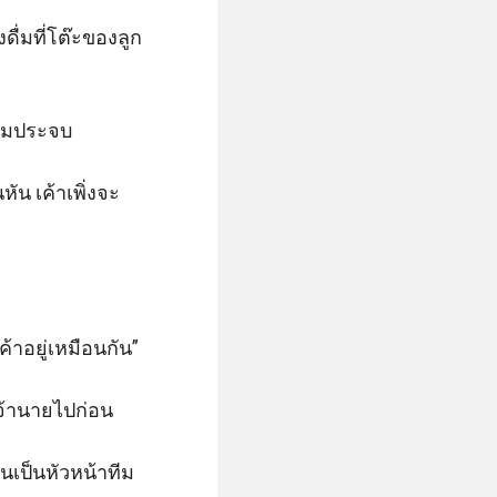
ดื่มที่โต๊ะของลูก
กมประจบ 

หัน เค้าเพิ่งจะ
าอยู่เหมือนกัน” 

เจ้านายไปก่อน

นเป็นหัวหน้าทีม