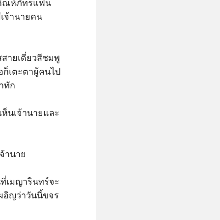
ะติณห์ภัทรแฟน
มีเจ้านายคน
สายเดี่ยวสีชมพู
อก็เตะตาผู้คนไป
าทัก

มาเห็นเจ้านายและ
จ้านาย

ที่เมญารินทร์จะ
อิญว่าวันนี้ขจร