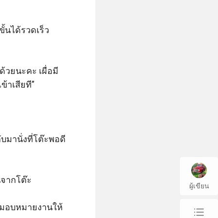
ขั้นได้รวดเร็ว
้วยนะคะ เผื่อมี
าเสียที” 

มานั่งที่โต๊ะพอดี 
นจากโต๊ะ

ผู้เขียน
พิ่งมอบหมายงานให้
chap_list