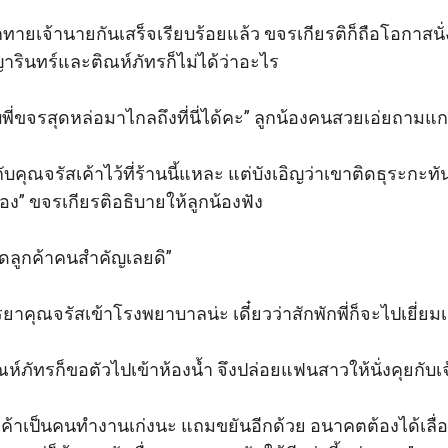
ทายเจ้านายกันเสร็จเรียบร้อยแล้ว ขจรเกียรติก็ถือโอกาสนั่ง
ารินทร์และติณห์ภัทรก็ไม่ได้ว่าอะไร 

พี่ขจรสุดหล่อมาไกลถึงที่นี่ได้คะ” ลูกน้องคนสวยเอ่ยถามแ
ดกับคุณจรัสเค้าไว้ที่ร้านนี้แหละ แต่บังเอิญว่าเขาติดธุระกะทัน
ี้เอง” ขจรเกียรติอธิบายให้ลูกน้องฟัง

็ชวดลูกค้าคนสำคัญเลยดิ” 

คุณจรัสเข้าโรงพยาบาลน่ะ เดี๋ยวว่าสักพักพี่ก็จะไปเยี่ยมเค้
ติณห์ภัทรก็ขอตัวไปเข้าห้องน้ำ จึงปล่อยแฟนสาวให้นั่งคุยกับ
ค้าเป็นคนทำงานเก่งนะ แถมขยันอีกด้วย อนาคตต้องได้เลื่อ