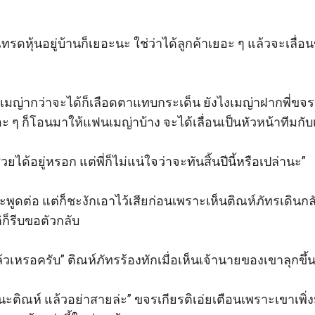
งเทรดหุ้นอยู่บ้านก็เยอะนะ ใช่ว่าได้ลูกค้าเยอะ ๆ แล้วจะเลื่อน
ดเมญ่ากว่าจะได้ก็เลือดตาแทบกระเด็น ยังไงเมญ่าฝากพี่ขจรด
ยอะ ๆ ก็โอนมาให้แฟนเมญ่าบ้าง จะได้เลื่อนเป็นหัวหน้าทีมกับเข้
่วยได้อยู่หรอก แต่พี่ก็ไม่แน่ใจว่าจะทันสิ้นปีนี้หรือเปล่านะ” 

พูดต่อ แต่ก็ชะงักเอาไว้เสียก่อนเพราะเห็นติณห์ภัทรเดินกลับ
ก็รีบขอตัวกลับ

แล้วเหรอครับ” ติณห์ภัทรร้องทักเมื่อเห็นเจ้านายของเขาลุกขึ้
งนี้นะติณห์ แล้วอย่าสายล่ะ” ขจรเกียรติเอ่ยเตือนเพราะเขาเ