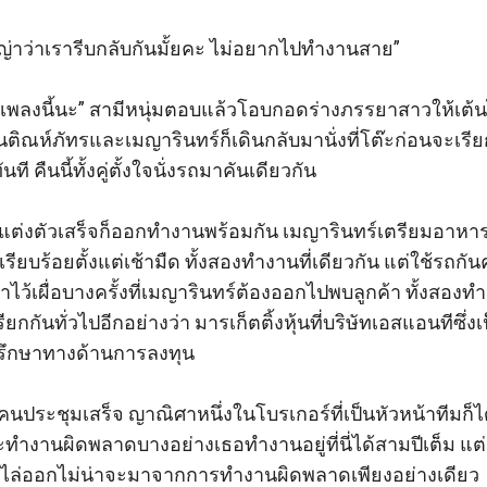
มญ่าว่าเรารีบกลับกันมั้ยคะ ไม่อยากไปทำงานสาย” 

ห้จบเพลงนี้นะ” สามีหนุ่มตอบแล้วโอบกอดร่างภรรยาสาวให้เต
ติณห์ภัทรและเมญารินทร์ก็เดินกลับมานั่งที่โต๊ะก่อนจะเรีย
ี คืนนี้ทั้งคู่ตั้งใจนั่งรถมาคันเดียวกัน

บน้ำแต่งตัวเสร็จก็ออกทำงานพร้อมกัน เมญารินทร์เตรียมอาหาร
เรียบร้อยตั้งแต่เช้ามืด ทั้งสองทำงานที่เดียวกัน แต่ใช้รถกั
ว้เผื่อบางครั้งที่เมญารินทร์ต้องออกไปพบลูกค้า ทั้งสองท
ียกกันทั่วไปอีกอย่างว่า มารเก็ตติ้งหุ้นที่บริษัทเอสแอนทีซึ่ง
รึกษาทางด้านการลงทุน

ุกคนประชุมเสร็จ ญาณิศาหนึ่งในโบรเกอร์ที่เป็นหัวหน้าทีมก็ได
ทำงานผิดพลาดบางอย่างเธอทำงานอยู่ที่นี่ได้สามปีเต็ม แต
ไล่ออกไม่น่าจะมาจากการทำงานผิดพลาดเพียงอย่างเดียว
