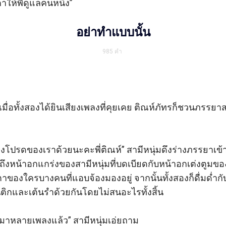
าให้พี่ดูแลคนหนึ่ง”

อย่าทำแบบนั้น
985
คำ
พักเมื่อทั้งสองได้ยินเสียงเพลงที่คุยเคย ติณห์ภัทรก็ชวนภรร
เพลงโปรดของเราด้วยนะคะพี่ติณห์” สามีหนุ่มดึงร่างภรรยาเ
ถึงหน้าอกแกร่งของสามีหนุ่มที่บดเบียดกับหน้าอกเต่งตูมของเ
ตาของใครบางคนที่แอบจ้องมองอยู่ จากนั้นทั้งสองก็ดื่มด่
ิกและเต้นรำด้วยกันโดยไม่สนอะไรทั้งสิ้น

้นมาหลายเพลงแล้ว” สามีหนุ่มเอ่ยถาม
