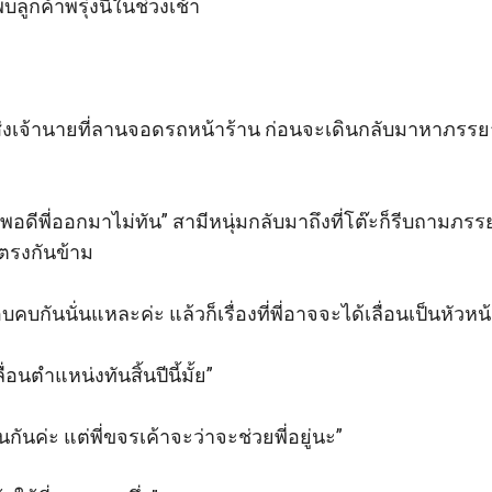
ูกค้าพรุ่งนี้ในช่วงเช้า 

ส่งเจ้านายที่ลานจอดรถหน้าร้าน ก่อนจะเดินกลับมาหาภรรยา
พอดีพี่ออกมาไม่ทัน” สามีหนุ่มกลับมาถึงที่โต๊ะก็รีบถามภร
่งตรงกันข้าม

แอบคบกันนั่นแหละค่ะ แล้วก็เรื่องที่พี่อาจจะได้เลื่อนเป็นหัวหน้
ื่อนตำแหน่งทันสิ้นปีนี้มั้ย” 

อนกันค่ะ แต่พี่ขจรเค้าจะว่าจะช่วยพี่อยู่นะ” 
