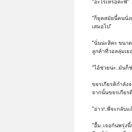
“อะไรเหรอคะพี่” 

“ก็ยุคสมัยนี้คนนั่
เสมอไป” 

“นั่นน่ะสิคะ ขนา
ลูกค้าที่วอลลุ่มเ
“ไอ้ช่วยน่ะ..มันก็ช
ขจรเกียรติกำลังจะ
จากนั้นขจรเกียรติ
“อ่าว!..พี่จะกลับ
“อื้ม..เจอกันพรุ่