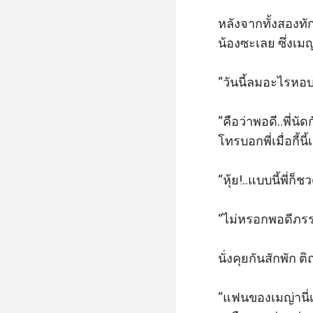
หลังจากทั้งสองทัก
น้องซะเลย ซึ่งเมญ
“วันนี้ลมอะไรหอบ
“คือว่าพอดี..พี่นั
โทรบอกพี่เมื่อกี้น
“หุ้ย!..แบบนี้พี่ก
“ไม่หรอกพอดีภรรยา
นั่งคุยกันสักพัก 
“แฟนของเมญ่านี่เ