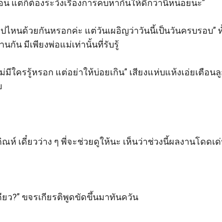
 แต่ก็ต้องระวังเรื่องการคบหากันให้ดีกว่านี้หน่อยนะ” 

ไปไหนด้วยกันหรอกค่ะ แต่วันเผอิญว่าวันนี้เป็นวันครบรอบ” ท
นกัน มีเพียงพ่อแม่เท่านั้นที่รับรู้

ไม่มีใครรู้หรอก แต่อย่าให้บ่อยเกิน” เสียงแห่บแห้งเอ่ยเตือ


ห์ เดี๋ยวว่าง ๆ พี่จะช่วยดูให้นะ เห็นว่าช่วงนี้ผลงานโดดเด่น
ดียว?” ขจรเกียรติพูดขัดขึ้นมาทันควัน
