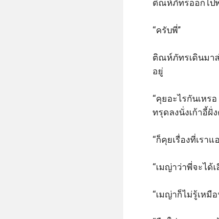
ติณห์ภัทรออกไปพบล
“ครับพี่” 

ติณห์ภัทรเดินมา
อยู่

“คุยอะไรกันเหรอ 
ทรุดลงนั่งเก้าอี้ฝั
“ก็คุยเรื่องที่เรา
“เมญ่าว่าพี่จะได้เล
“เมญ่าก็ไม่รู้เหมื