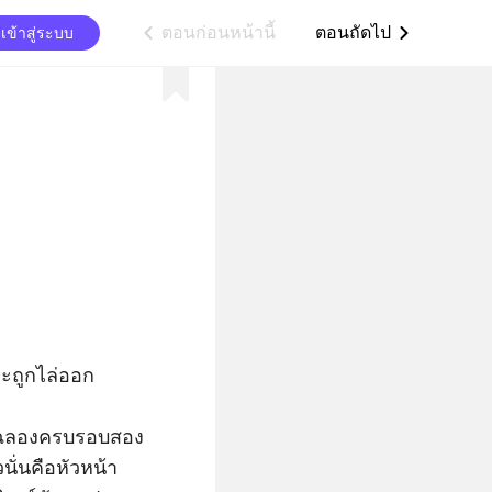
ตอนก่อนหน้านี้
ตอนถัดไป
เข้าสู่ระบบ
ic_arrow_left
ic_arrow_right
ถูกไล่ออก 

ื่อฉลองครบรอบสอง
วนั่นคือหัวหน้า