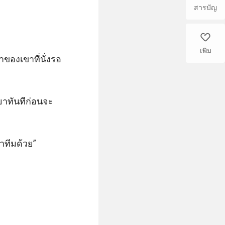
สารบัญ
like
เพิ่ม
ของเขาที่นั่งรอ
รยาทันทีก่อนจะ
าทีมด้วย” 
